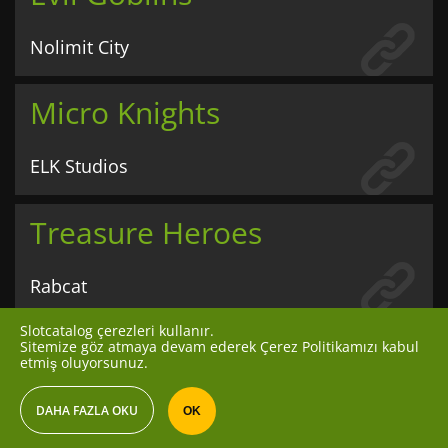
Nolimit City
Micro Knights
ELK Studios
Treasure Heroes
Rabcat
Slotcatalog çerezleri kullanır.
Fortress Charge
Sitemize göz atmaya devam ederek Çerez Politikamızı kabul
etmiş oluyorsunuz.
Crazy Tooth Studio
DAHA FAZLA OKU
OK