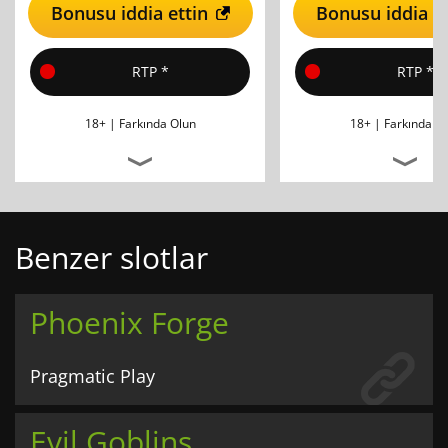
Bonusu iddia ettin
Bonusu iddia et
RTP *
RTP *
18+ |
Farkında Olun
18+ |
Farkında O
Benzer slotlar
Phoenix Forge
Pragmatic Play
Evil Goblins