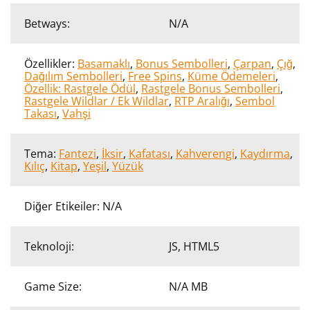
Betways:
N/A
Özellikler:
Basamaklı
,
Bonus Sembolleri
,
Çarpan
,
Çığ
,
Dağılım Sembolleri
,
Free Spins
,
Küme Ödemeleri
,
Özellik: Rastgele Ödül
,
Rastgele Bonus Sembolleri
,
Rastgele Wildlar / Ek Wildlar
,
RTP Aralığı
,
Sembol
Takası
,
Vahşi
Tema:
Fantezi
,
İksir
,
Kafatası
,
Kahverengi
,
Kaydırma
,
Kılıç
,
Kitap
,
Yeşil
,
Yüzük
Diğer Etikeiler: N/A
Teknoloji:
JS, HTML5
Game Size:
N/A MB