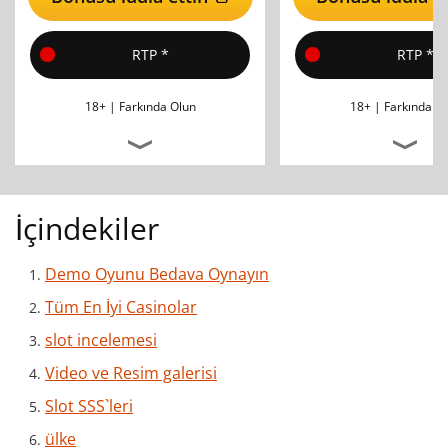
RTP *
RTP *
18+ |
Farkında Olun
18+ |
Farkında O
İçindekiler
Demo Oyunu Bedava Oynayın
Tüm En İyi Casinolar
slot incelemesi
Video ve Resim galerisi
Slot SSS`leri
ülke