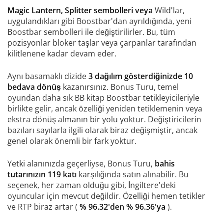
Magic Lantern, Splitter sembolleri veya
Wild'lar,
uygulandıkları gibi Boostbar'dan ayrıldığında, yeni
Boostbar sembolleri ile değiştirilirler. Bu, tüm
pozisyonlar bloker taşlar veya çarpanlar tarafından
kilitlenene kadar devam eder.
Aynı basamaklı dizide
3 dağılım
gösterdiğinizde 10
bedava dönüş
kazanırsınız. Bonus Turu, temel
oyundan daha sık BB kitap Boostbar tetikleyicileriyle
birlikte gelir, ancak özelliği yeniden tetiklemenin veya
ekstra dönüş almanın bir yolu yoktur. Değiştiricilerin
bazıları sayılarla ilgili olarak biraz değişmiştir, ancak
genel olarak önemli bir fark yoktur.
Yetki alanınızda geçerliyse, Bonus Turu,
bahis
tutarınızın 119 katı
karşılığında satın alınabilir. Bu
seçenek, her zaman olduğu gibi, İngiltere'deki
oyuncular için mevcut değildir. Özelliği hemen tetikler
ve RTP biraz artar (
% 96.32'den % 96.36'ya
).