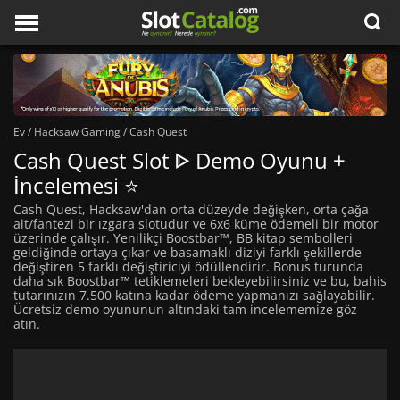
search
Menu
Ev
/
Hacksaw Gaming
/
Cash Quest
Cash Quest Slot ᐈ Demo Oyunu +
İncelemesi ⭐
Cash Quest, Hacksaw'dan orta düzeyde değişken, orta çağa
ait/fantezi bir ızgara slotudur ve 6x6 küme ödemeli bir motor
üzerinde çalışır. Yenilikçi Boostbar™, BB kitap sembolleri
geldiğinde ortaya çıkar ve basamaklı diziyi farklı şekillerde
değiştiren 5 farklı değiştiriciyi ödüllendirir. Bonus turunda
daha sık Boostbar™ tetiklemeleri bekleyebilirsiniz ve bu, bahis
tutarınızın 7.500 katına kadar ödeme yapmanızı sağlayabilir.
Ücretsiz demo oyununun altındaki tam incelememize göz
atın.