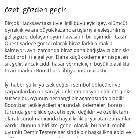
özeti gözden geçir
Birçok Hacksaw taksitiyle ilgili büyüleyici şey, ölümcül
oynaklık ve ani büyük kazanç artışlarıyla eşleştirilmiş,
gelişigüzel dolaşan oyun havasının birleşimidir. Cash
Quest sadece görsel olarak biraz farklı olmakla
kalmıyor, aynı zamanda biraz daha bağışlayıcı bir risk/
ödül profili ile geliyor. Daha küçük ödemeler nispeten
sık gelir, ancak ciddi hasar vermek için büyük olasılıkla
ticari markalı Boostbar'a ihtiyacınız olacaktır.
İyi haber şu ki, yüksek değerli sembol bölücüler ve
çarpanlardan oluşan iyi bir kombinasyon elde ettiğiniz
sürece bu, oyunun herhangi bir aşamasında olabilir.
Boostbar tetikleyicileri arasındaki ödemeler, bonus
turunda genellikle çok etkileyici değildir ve özellik tam
olarak sunulmadığında hayal kırıklığı yaratan zamanlar
vardır. Bununla birlikte, genel olarak, bu basit, mobil
uyumlu Demir Testere serisinde bir başka ikna edici ve