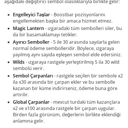
aşağıdaki değiştirici sembol olasılıklarıyla birlikte gelir:
Engelleyici Taşlar
- Boostbar pozisyonlarını
engellemekten başka bir amaca hizmet etmez.
Magic Lantern
- ızgaradaki tüm sembolleri siler, bu
da bir basamaklamayı tetikler.
Ayırıcı Semboller
- 5 ile 30 arasında sayılarla gelen
normal ödeme sembolleridir. Böylece, ızgaraya
yayılmış aynı sayıda eşleşen sembol elde edersiniz.
Wilds
- ızgaraya rastgele yerleştirilmiş 5 ila 30 wild
sembolü verir.
Sembol Çarpanları
- rastgele seçilen bir sembole x2
ila x30 arasında bir çarpan ekler ve bu sembolle
kazanan bir küme indirirseniz, ödeme buna göre
artırılır.
Global Çarpanlar
- mevcut turdaki tüm kazançlara
x2 ve x100 arasında rastgele bir çarpan uygular.
Birden fazla görünüm, değerlerin birlikte eklendiği
anlamına gelir.