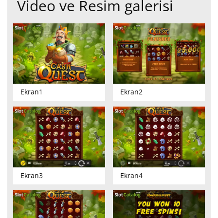
Video ve Resim galerisi
Ekran1
Ekran2
Ekran3
Ekran4