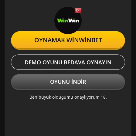
OYNAMAK WINWINBET
DEMO OYUNU BEDAVA OYNAYIN
OYUNU İNDIR
Ben büyük olduğumu onaylıyorum 18.