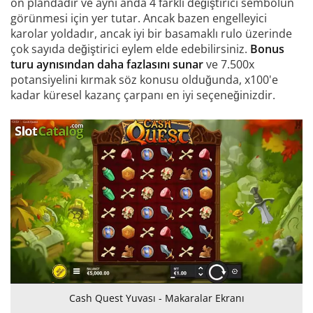
ön plandadır ve aynı anda 4 farklı değiştirici sembolün
görünmesi için yer tutar. Ancak bazen engelleyici
karolar yoldadır, ancak iyi bir basamaklı rulo üzerinde
çok sayıda değiştirici eylem elde edebilirsiniz.
Bonus
turu aynısından daha fazlasını sunar
ve 7.500x
potansiyelini kırmak söz konusu olduğunda, x100'e
kadar küresel kazanç çarpanı en iyi seçeneğinizdir.
Cash Quest Yuvası - Makaralar Ekranı