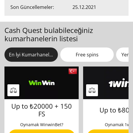
Son Güncellemeler:
25.12.2021
Cash Quest bulabileceğiniz
kumarhanelerin listesi
En İyi Kumarhaneler
Free spins
Yeni
Up to ₺20000 + 150
Up to ₺80
FS
Oynamak WinwinBet?
Oynamak 1wi