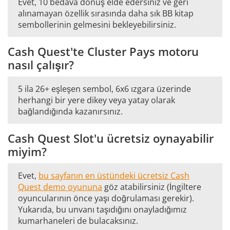
Evet, 10 bedava dönüş elde edersiniz ve geri
alınamayan özellik sırasında daha sık BB kitap
sembollerinin gelmesini bekleyebilirsiniz.
Cash Quest'te Cluster Pays motoru
nasıl çalışır?
5 ila 26+ eşleşen sembol, 6x6 ızgara üzerinde
herhangi bir yere dikey veya yatay olarak
bağlandığında kazanırsınız.
Cash Quest Slot'u ücretsiz oynayabilir
miyim?
Evet,
bu sayfanın en üstündeki ücretsiz Cash
Quest demo oyununa
göz atabilirsiniz (İngiltere
oyuncularının önce yaşı doğrulaması gerekir).
Yukarıda, bu unvanı taşıdığını onayladığımız
kumarhaneleri de bulacaksınız.