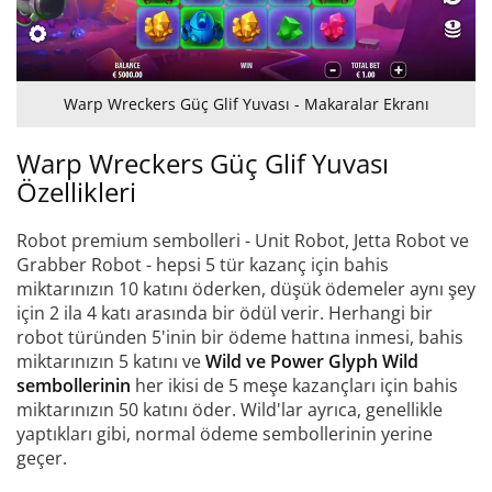
Warp Wreckers Güç Glif Yuvası - Makaralar Ekranı
Warp Wreckers Güç Glif Yuvası
Özellikleri
Robot premium sembolleri - Unit Robot, Jetta Robot ve
Grabber Robot - hepsi 5 tür kazanç için bahis
miktarınızın 10 katını öderken, düşük ödemeler aynı şey
için 2 ila 4 katı arasında bir ödül verir. Herhangi bir
robot türünden 5'inin bir ödeme hattına inmesi, bahis
miktarınızın 5 katını ve
Wild ve Power Glyph Wild
sembollerinin
her ikisi de 5 meşe kazançları için bahis
miktarınızın 50 katını öder. Wild'lar ayrıca, genellikle
yaptıkları gibi, normal ödeme sembollerinin yerine
geçer.