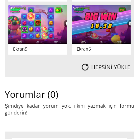
Ekran5
Ekran6
HEPSINI YÜKLE
Yorumlar (0)
Şimdiye kadar yorum yok, ilkini yazmak için formu
gönderin!