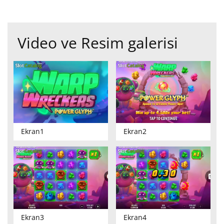
Video ve Resim galerisi
Ekran1
Ekran2
Ekran3
Ekran4