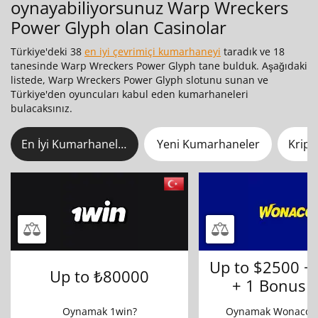
oynayabiliyorsunuz Warp Wreckers
Power Glyph olan Casinolar
Türkiye'deki 38
en iyi çevrimiçi kumarhaneyi
taradık ve 18
tanesinde Warp Wreckers Power Glyph tane bulduk. Aşağıdaki
listede, Warp Wreckers Power Glyph slotunu sunan ve
Türkiye'den oyuncuları kabul eden kumarhaneleri
bulacaksınız.
En İyi Kumarhaneler
Yeni Kumarhaneler
Up to $2500 +
Up to ₺80000
+ 1 Bonus 
Oynamak 1win?
Oynamak Wonaco C