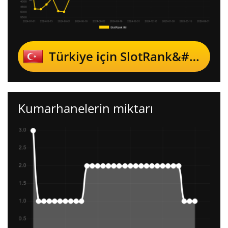
Türkiye için SlotRank&#039;i görmek için tıklayın
Kumarhanelerin miktarı