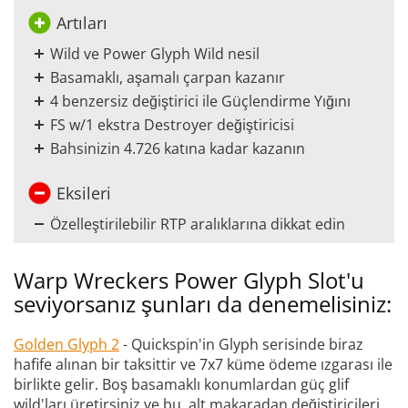
Artıları
Wild ve Power Glyph Wild nesil
Basamaklı, aşamalı çarpan kazanır
4 benzersiz değiştirici ile Güçlendirme Yığını
FS w/1 ekstra Destroyer değiştiricisi
Bahsinizin 4.726 katına kadar kazanın
Eksileri
Özelleştirilebilir RTP aralıklarına dikkat edin
Warp Wreckers Power Glyph Slot'u
seviyorsanız şunları da denemelisiniz:
Golden Glyph 2
- Quickspin'in Glyph serisinde biraz
hafife alınan bir taksittir ve 7x7 küme ödeme ızgarası ile
birlikte gelir. Boş basamaklı konumlardan güç glif
wild'ları üretirsiniz ve bu, alt makaradan değiştiricileri