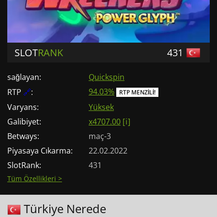
SLOT
RANK
431
sağlayan:
Quickspin
94.03%
RTP
🔗
:
RTP MENZILI!
Varyans:
Yüksek
Galibiyet:
x4707.00
[ i ]
Betways:
maç-3
Piyasaya Cıkarma:
22.02.2022
SlotRank:
431
Tüm Özellikleri >
Türkiye Nerede