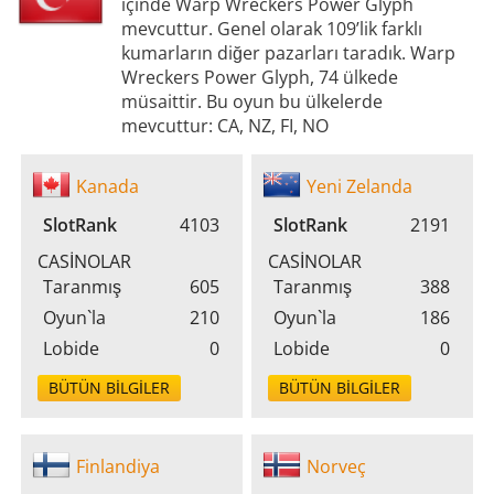
içinde Warp Wreckers Power Glyph
mevcuttur. Genel olarak 109’lik farklı
kumarların diğer pazarları taradık. Warp
Wreckers Power Glyph, 74 ülkede
müsaittir. Bu oyun bu ülkelerde
mevcuttur: CA, NZ, FI, NO
Kanada
Yeni Zelanda
SlotRank
4103
SlotRank
2191
CASINOLAR
CASINOLAR
Taranmış
605
Taranmış
388
Oyun`la
210
Oyun`la
186
Lobide
0
Lobide
0
BÜTÜN BILGILER
BÜTÜN BILGILER
Finlandiya
Norveç