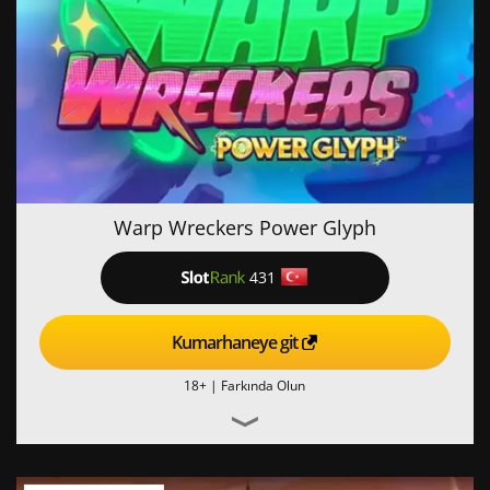
Warp Wreckers Power Glyph
431
Kumarhaneye git
18+ |
Farkında Olun