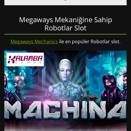
Megaways Mekaniğine Sahip
Robotlar Slot
Megaways Mechanics
ile en popüler Robotlar slot.