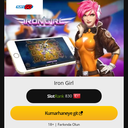
Iron Girl
830
Kumarhaneye git
18+ |
Farkında Olun