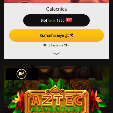
Galacnica
1850
Kumarhaneye git
18+ |
Farkında Olun