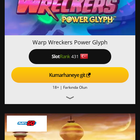
Warp Wreckers Power Glyph
431
Kumarhaneye git
18+ |
Farkında Olun