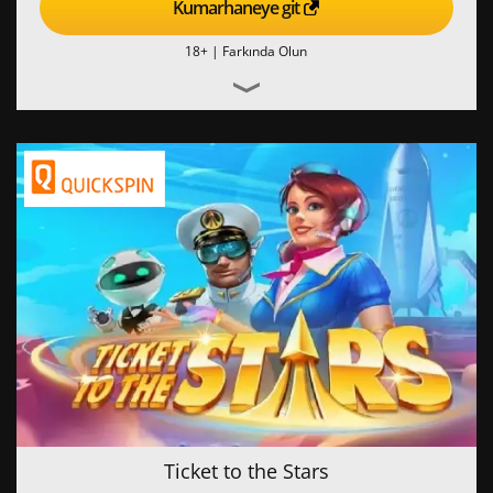
Kumarhaneye git
18+ |
Farkında Olun
Ticket to the Stars