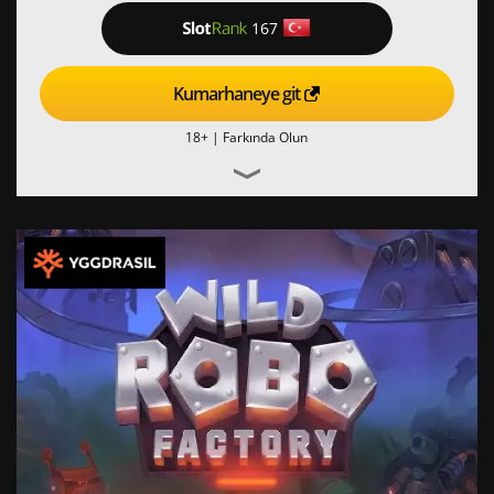
167
Kumarhaneye git
18+ |
Farkında Olun