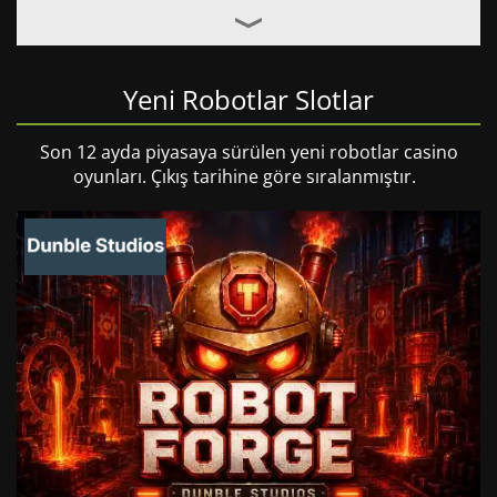
Yeni Robotlar Slotlar
Son 12 ayda piyasaya sürülen yeni robotlar casino
oyunları. Çıkış tarihine göre sıralanmıştır.