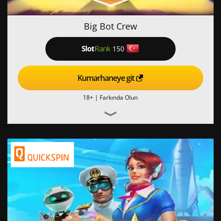
Big Bot Crew
150
Kumarhaneye git
18+ |
Farkında Olun