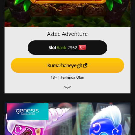
Aztec Adventure
2362
Kumarhaneye git
18+ |
Farkında Olun