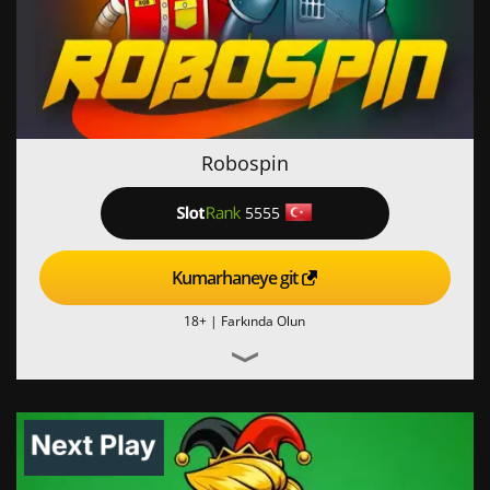
Robospin
5555
Kumarhaneye git
18+ |
Farkında Olun