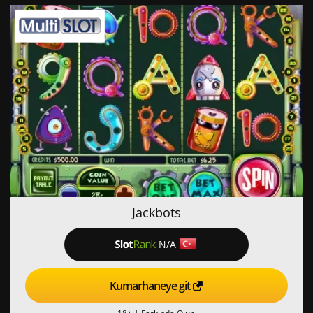
Jackbots
N/A
Kumarhaneye git