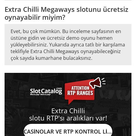
Extra Chilli Megaways slotunu ücretsiz
oynayabilir miyim?
Evet, bu çok mümkün. Bu inceleme sayfasının en
üstüne gidin ve ücretsiz demo oyunu hemen
yükleyebilirsiniz. Yukarıda ayrıca tatlı bir karşılama
teklifiyle Extra Chilli Megaways oynayabileceğiniz
çok sayıda kumarhane bulacaksınız.
Extra Chilli
slotu RTP'sı aralıkları var!
CASINOLAR VE RTP KONTROL LISTESI