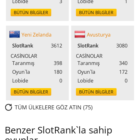
Lobide
3
Lobide
1
BÜTÜN BILGILER
BÜTÜN BILGILER
Yeni Zelanda
Avusturya
SlotRank
3612
SlotRank
3080
CASINOLAR
CASINOLAR
Taranmış
398
Taranmış
340
Oyun`la
180
Oyun`la
172
Lobide
0
Lobide
0
BÜTÜN BILGILER
BÜTÜN BILGILER
TÜM ÜLKELERE GÖZ ATIN (75)
Benzer SlotRank`la sahip
oyunlar