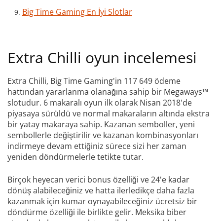
Big Time Gaming En İyi Slotlar
Extra Chilli oyun incelemesi
Extra Chilli, Big Time Gaming'in 117 649 ödeme
hattından yararlanma olanağına sahip bir Megaways™
slotudur. 6 makaralı oyun ilk olarak Nisan 2018'de
piyasaya sürüldü ve normal makaraların altında ekstra
bir yatay makaraya sahip. Kazanan semboller, yeni
sembollerle değiştirilir ve kazanan kombinasyonları
indirmeye devam ettiğiniz sürece sizi her zaman
yeniden döndürmelerle tetikte tutar.
Birçok heyecan verici bonus özelliği ve 24'e kadar
dönüş alabileceğiniz ve hatta ilerledikçe daha fazla
kazanmak için kumar oynayabileceğiniz ücretsiz bir
döndürme özelliği ile birlikte gelir. Meksika biber