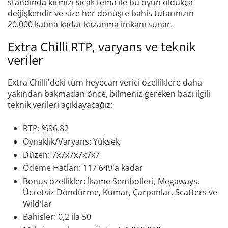
standında kırmızı sıcak tema ile bu oyun oldukça
değişkendir ve size her dönüşte bahis tutarınızın
20.000 katına kadar kazanma imkanı sunar.
Extra Chilli RTP, varyans ve teknik
veriler
Extra Chilli'deki tüm heyecan verici özelliklere daha
yakından bakmadan önce, bilmeniz gereken bazı ilgili
teknik verileri açıklayacağız:
RTP: %96.82
Oynaklık/Varyans: Yüksek
Düzen: 7x7x7x7x7x7
Ödeme Hatları: 117 649'a kadar
Bonus özellikler: İkame Sembolleri, Megaways,
Ücretsiz Döndürme, Kumar, Çarpanlar, Scatters ve
Wild'lar
Bahisler: 0,2 ila 50