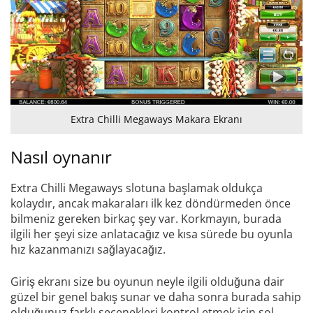
Extra Chilli Megaways Makara Ekranı
Nasıl oynanır
Extra Chilli Megaways slotuna başlamak oldukça
kolaydır, ancak makaraları ilk kez döndürmeden önce
bilmeniz gereken birkaç şey var. Korkmayın, burada
ilgili her şeyi size anlatacağız ve kısa sürede bu oyunla
hız kazanmanızı sağlayacağız.
Giriş ekranı size bu oyunun neyle ilgili olduğuna dair
güzel bir genel bakış sunar ve daha sonra burada sahip
olduğunuz farklı seçenekleri kontrol etmek için sol