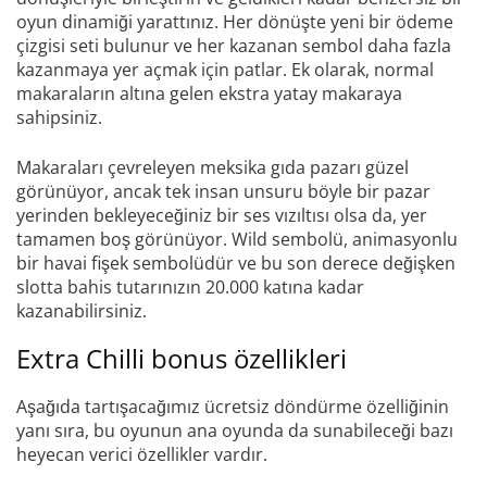
oyun dinamiği yarattınız. Her dönüşte yeni bir ödeme
çizgisi seti bulunur ve her kazanan sembol daha fazla
kazanmaya yer açmak için patlar. Ek olarak, normal
makaraların altına gelen ekstra yatay makaraya
sahipsiniz.
Makaraları çevreleyen meksika gıda pazarı güzel
görünüyor, ancak tek insan unsuru böyle bir pazar
yerinden bekleyeceğiniz bir ses vızıltısı olsa da, yer
tamamen boş görünüyor. Wild sembolü, animasyonlu
bir havai fişek sembolüdür ve bu son derece değişken
slotta bahis tutarınızın 20.000 katına kadar
kazanabilirsiniz.
Extra Chilli bonus özellikleri
Aşağıda tartışacağımız ücretsiz döndürme özelliğinin
yanı sıra, bu oyunun ana oyunda da sunabileceği bazı
heyecan verici özellikler vardır.