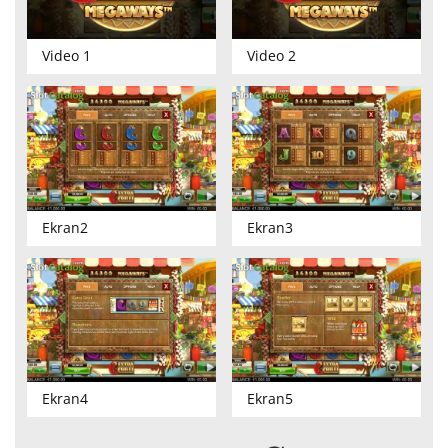
Video 1
Video 2
Ekran2
Ekran3
Ekran4
Ekran5