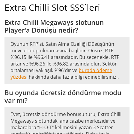
Extra Chilli Slot SSS`leri
Extra Chilli Megaways slotunun
Player'a Dönüşü nedir?
Oyunun RTP'si, Satın Alma Özelliği Düşüşünün
mevcut olup olmamasına bağlıdır. Onsuz, RTP
%96.15 ile %96.41 arasındadır. Bu seçenekle, RTP
artar ve %96.26 ile %96.82 arasında olur. Sektör
ortalaması yaklaşık %96'dır ve
burada ödeme
yüzdesi
hakkında daha fazla bilgi edinebilirsiniz..
Bu oyunda ücretsiz döndürme modu
var mı?
Evet, ücretsiz döndürme bonusu turu, Extra Chilli
Megaways slotundaki ana cazibe merkezidir ve
makaralara “H-O-T” kelimesini yazan 3 Scatter
sembolü indirdiğinizde tetiklenir. Daha fazla