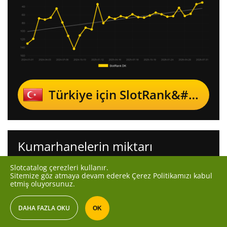
Türkiye için SlotRank&#039;i görmek için tıklayın
Kumarhanelerin miktarı
Slotcatalog çerezleri kullanır.
Sitemize göz atmaya devam ederek Çerez Politikamızı kabul
etmiş oluyorsunuz.
DAHA FAZLA OKU
OK