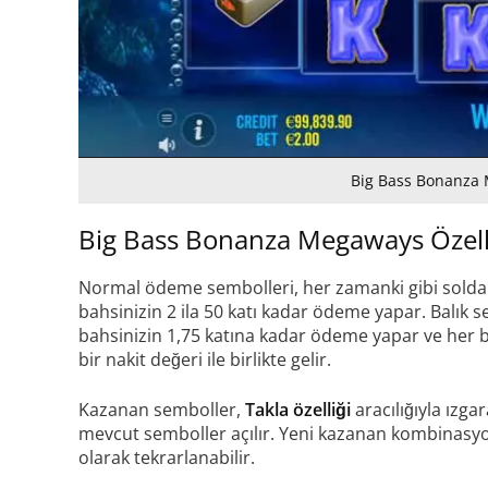
Big Bass Bonanza 
Big Bass Bonanza Megaways Özelli
Normal ödeme sembolleri, her zamanki gibi soldan 
bahsinizin 2 ila 50 katı kadar ödeme yapar. Balık
bahsinizin 1,75 katına kadar ödeme yapar ve her b
bir nakit değeri ile birlikte gelir.
Kazanan semboller,
Takla özelliği
aracılığıyla ızga
mevcut semboller açılır. Yeni kazanan kombinasyo
olarak tekrarlanabilir.