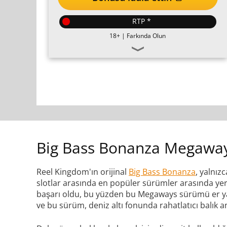
RTP *
18+ |
Farkında Olun
Big Bass Bonanza Megaway
Reel Kingdom'ın orijinal
Big Bass Bonanza
, yalnız
slotlar arasında en popüler sürümler arasında yer
başarı oldu, bu yüzden bu Megaways sürümü er ya
ve bu sürüm, deniz altı fonunda rahatlatıcı balık an