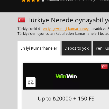
Türkiye Nerede oynayabili
Türkiye'deki 41
en iyi çevrimiçi kumarhaneyi
taradık ve 
Türkiye'den oyuncuları kabul eden kumarhaneleri bulac
En İyi Kumarhaneler
Depozito yok
Yeni K
Up to ₺20000 + 150 FS