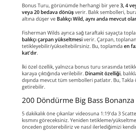
Bonus Turu, görünümde herhangi bir yere
3, 4 ve
veya 20 bedava dönüş
verir. Balık sembolleri, bur
altına düşer ve
Balıkçı Wild, aynı anda mevcut ola
Fisherman Wilds ayrıca sağ taraftaki sayaçta topla
balıkçı çarpan yükseltmesi
verir. Çarpan, toplanan
tetikleyebilir/yükseltebilirsiniz. Bu, toplamda
en f
kat'dır
.
İki özel özellik, yalnızca bonus turu sırasında teti
karaya çıktığında verilebilir.
Dinamit özelliği
, balı
dışında mevcut tüm sembolleri patlatır. Bu, Takla 
getirebilir.
200 Döndürme Big Bass Bonanza
5 dakikalık öne çıkanlar videosuna 1:19'da 3 Scat
kısmını göreceksiniz. Yeniden tetikleme/yükseltm
önceden gösterebiliriz ve nasıl ilerlediğimizi kend