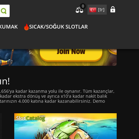
0
site
[tr]
language
KUMAK
SICAK/SOĞUK SLOTLAR
ın!
6.656'ya kadar kazanma yolu ile oynanır. Tüm kazançlar,
a kadar ekstra dönüş ve ayrıca x10'a kadar nakit balık
utarınızın 4.000 katına kadar kazanabilirsiniz. Demo