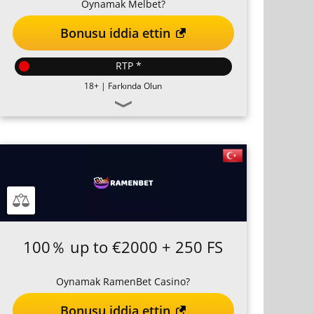
Oynamak Melbet?
Bonusu iddia ettin
RTP *
18+ |
Farkında Olun
100％ up to €2000 + 250 FS
Oynamak RamenBet Casino?
Bonusu iddia ettin