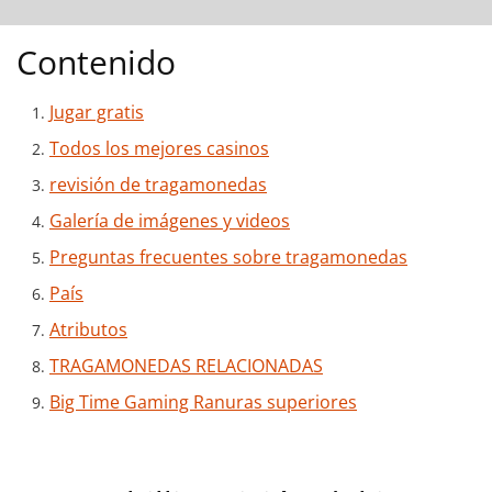
Contenido
Jugar gratis
Todos los mejores casinos
revisión de tragamonedas
Galería de imágenes y videos
Preguntas frecuentes sobre tragamonedas
País
Atributos
TRAGAMONEDAS RELACIONADAS
Big Time Gaming Ranuras superiores