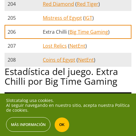
204
Red Diamond
(
Red Tiger
)
205
Mistress of Egypt
(
IGT
)
206
Extra Chilli (
Big Time Gaming
)
207
Lost Relics
(
NetEnt
)
208
Coins of Egypt
(
NetEnt
)
Estadística del juego. Extra
Chilli por Big Time Gaming
Extra Chilli. Mejor SlotRank
Slotcatalog usa cookies.
Al seguir navegando en nuestro sitio, acepta nuestra Política
de cookies.
MÁS INFORMACIÓN
OK