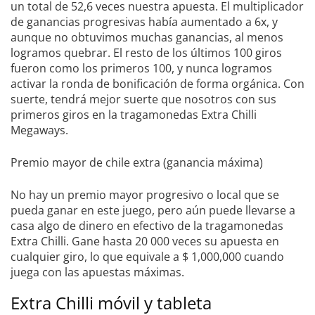
un total de 52,6 veces nuestra apuesta. El multiplicador
de ganancias progresivas había aumentado a 6x, y
aunque no obtuvimos muchas ganancias, al menos
logramos quebrar. El resto de los últimos 100 giros
fueron como los primeros 100, y nunca logramos
activar la ronda de bonificación de forma orgánica. Con
suerte, tendrá mejor suerte que nosotros con sus
primeros giros en la tragamonedas Extra Chilli
Megaways.
Premio mayor de chile extra (ganancia máxima)
No hay un premio mayor progresivo o local que se
pueda ganar en este juego, pero aún puede llevarse a
casa algo de dinero en efectivo de la tragamonedas
Extra Chilli. Gane hasta 20 000 veces su apuesta en
cualquier giro, lo que equivale a $ 1,000,000 cuando
juega con las apuestas máximas.
Extra Chilli móvil y tableta