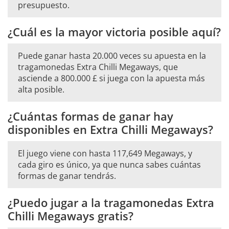
presupuesto.
¿Cuál es la mayor victoria posible aquí?
Puede ganar hasta 20.000 veces su apuesta en la
tragamonedas Extra Chilli Megaways, que
asciende a 800.000 £ si juega con la apuesta más
alta posible.
¿Cuántas formas de ganar hay
disponibles en Extra Chilli Megaways?
El juego viene con hasta 117,649 Megaways, y
cada giro es único, ya que nunca sabes cuántas
formas de ganar tendrás.
¿Puedo jugar a la tragamonedas Extra
Chilli Megaways gratis?