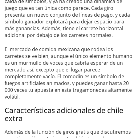
caída de símbolos, y ya ha creado una dinámica de
juego que es tan única como parece. Cada giro
presenta un nuevo conjunto de líneas de pago, y cada
símbolo ganador explotará para dejar espacio para
más ganancias. Además, tiene el carrete horizontal
adicional por debajo de los carretes normales.
El mercado de comida mexicana que rodea los
carretes se ve bien, aunque el único elemento humano
es un murmullo de voces que cabría esperar de un
mercado así, excepto que el lugar parece
completamente vacío. El comodín es un símbolo de
fuegos artificiales animados, y puedes ganar hasta 20
000 veces tu apuesta en esta tragamonedas altamente
volátil.
Características adicionales de chile
extra
Además de la función de giros gratis que discutiremos