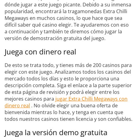
dónde jugar a este juego picante. Debido a su inmensa
popularidad, encontrará la tragamonedas Extra Chilli
Megaways en muchos casinos, lo que hace que sea
difícil saber qué casino elegir. Te ayudaremos con eso
a continuación y también te diremos cómo jugar la
versión de demostración gratuita del juego.
Juega con dinero real
De esto se trata todo, y tienes más de 200 casinos para
elegir con este juego. Analizamos todos los casinos del
mercado todos los días y esto le proporciona una
descripción completa. Siga el enlace a la parte superior
de esta página de revisión y podrá elegir entre los
mejores casinos para
jugar Extra Chilli Megaways con
dinero real
. No olvide elegir una buena oferta de
bienvenida mientras lo hace, y tenga en cuenta que
todos nuestros casinos tienen licencia y son confiables.
Juega la versión demo gratuita