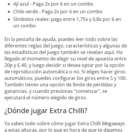
Ají azul - Paga 2x por 6 en un combo
Chile verde - Paga 2x por 6 en un combo
Símbolos reales: paga entre 1,75x y 0,8x por 6 en
un combo
En la pestaña de ayuda, puedes leer todo sobre las
diferentes reglas del juego, características y algunas de
las estadísticas del juego también se revelan aquí. Ha
llegado el momento de elegir su nivel de apuesta entre
20p y £ 40, y luego decidir si desea optar por la opción
de reproducción automática o no. Si eliges hacer giros
automáticos, puedes configurar los giros entre 5 y 100.
También tienes una opción de límite de pérdidas y
ganancias, y cuando presionas "comenzar", se
ejecutará el número elegido de giros.
¿Dónde jugar Extra Chilli?
Ya sabes todo sobre cómo jugar Extra Chilli Megaways
a estas alturas, por lo que es hora de que te digamos