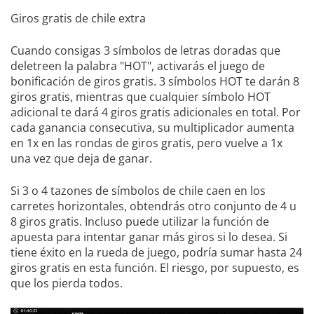
Giros gratis de chile extra
Cuando consigas 3 símbolos de letras doradas que
deletreen la palabra "HOT", activarás el juego de
bonificación de giros gratis. 3 símbolos HOT te darán 8
giros gratis, mientras que cualquier símbolo HOT
adicional te dará 4 giros gratis adicionales en total. Por
cada ganancia consecutiva, su multiplicador aumenta
en 1x en las rondas de giros gratis, pero vuelve a 1x
una vez que deja de ganar.
Si 3 o 4 tazones de símbolos de chile caen en los
carretes horizontales, obtendrás otro conjunto de 4 u
8 giros gratis. Incluso puede utilizar la función de
apuesta para intentar ganar más giros si lo desea. Si
tiene éxito en la rueda de juego, podría sumar hasta 24
giros gratis en esta función. El riesgo, por supuesto, es
que los pierda todos.