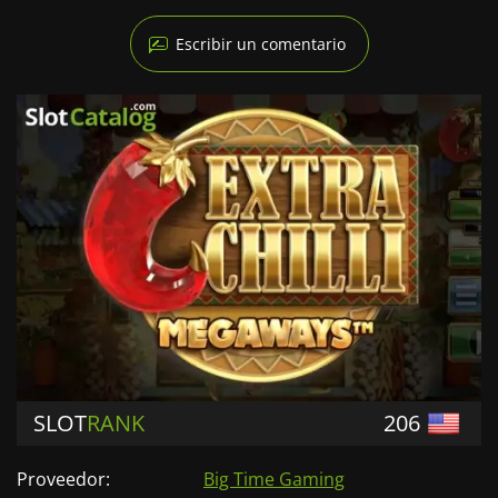
Escribir un comentario
SLOT
RANK
206
Proveedor:
Big Time Gaming