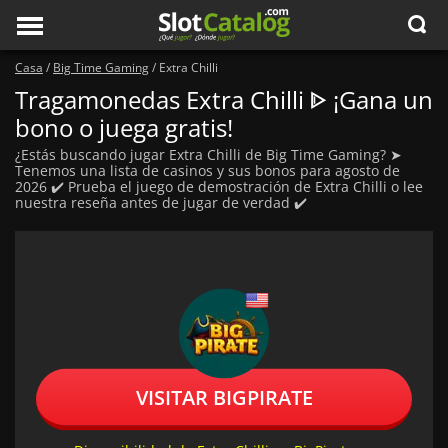
search
Menu
Casa
/
Big Time Gaming
/
Extra Chilli
Tragamonedas Extra Chilli ᐈ ¡Gana un
bono o juega gratis!
¿Estás buscando jugar Extra Chilli de Big Time Gaming? ➤
Tenemos una lista de casinos y sus bonos para agosto de
2026 ✔️ Prueba el juego de demostración de Extra Chilli o lee
nuestra reseña antes de jugar de verdad ✔️
VISITAR BIGPIRATE