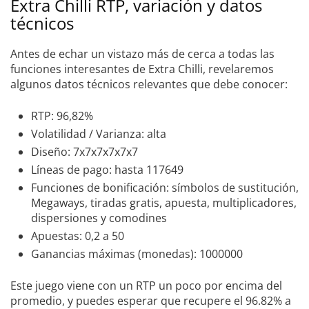
Extra Chilli RTP, variación y datos
técnicos
Antes de echar un vistazo más de cerca a todas las
funciones interesantes de Extra Chilli, revelaremos
algunos datos técnicos relevantes que debe conocer:
RTP: 96,82%
Volatilidad / Varianza: alta
Diseño: 7x7x7x7x7x7
Líneas de pago: hasta 117649
Funciones de bonificación: símbolos de sustitución,
Megaways, tiradas gratis, apuesta, multiplicadores,
dispersiones y comodines
Apuestas: 0,2 a 50
Ganancias máximas (monedas): 1000000
Este juego viene con un RTP un poco por encima del
promedio, y puedes esperar que recupere el 96.82% a