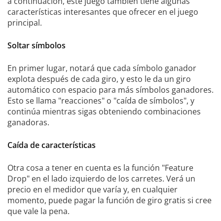
a continuación, este juego también tiene algunas
características interesantes que ofrecer en el juego
principal.
Soltar símbolos
En primer lugar, notará que cada símbolo ganador
explota después de cada giro, y esto le da un giro
automático con espacio para más símbolos ganadores.
Esto se llama "reacciones" o "caída de símbolos", y
continúa mientras sigas obteniendo combinaciones
ganadoras.
Caída de características
Otra cosa a tener en cuenta es la función "Feature
Drop" en el lado izquierdo de los carretes. Verá un
precio en el medidor que varía y, en cualquier
momento, puede pagar la función de giro gratis si cree
que vale la pena.