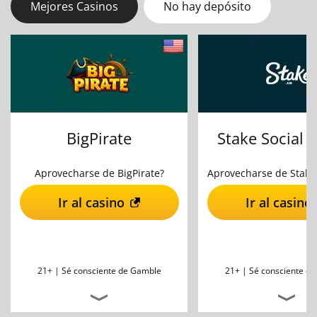
Mejores Casinos
No hay depósito
BigPirate
Stake Social 
Aprovecharse de BigPirate?
Ir al casino
Ir al casino
21+ |
Sé consciente de Gamble
21+ |
Sé consciente d