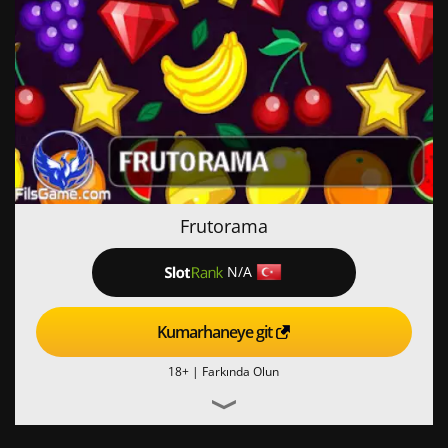
Frutorama
N/A
Kumarhaneye git
18+ |
Farkında Olun