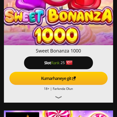
Sweet Bonanza 1000
25
Kumarhaneye git
18+ |
Farkında Olun