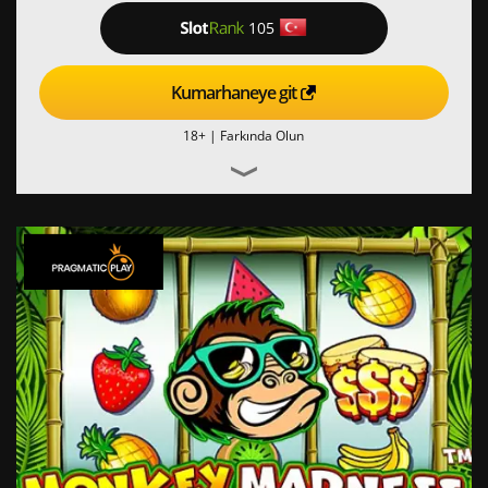
105
Kumarhaneye git
18+ |
Farkında Olun