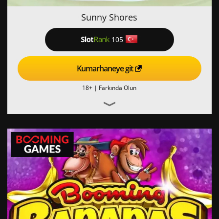
Sunny Shores
105
Kumarhaneye git
18+ |
Farkında Olun