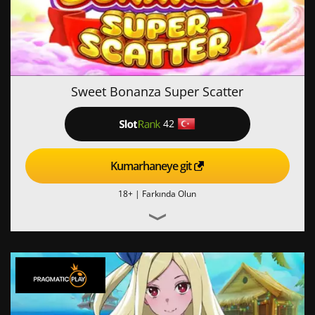
Sweet Bonanza Super Scatter
42
Kumarhaneye git
18+ |
Farkında Olun