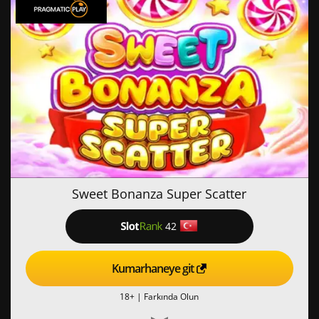
Sweet Bonanza Super Scatter
42
Kumarhaneye git
18+ |
Farkında Olun