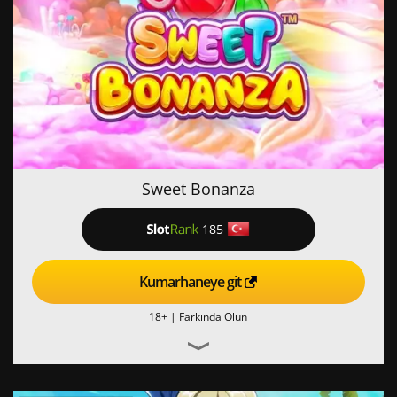
Sweet Bonanza
185
Kumarhaneye git
18+ |
Farkında Olun