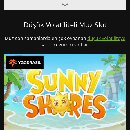
Düşük Volatiliteli Muz Slot
Muz son zamanlarda en çok oynanan
düşük volatiliteye
sahip çevrimiçi slotlar.