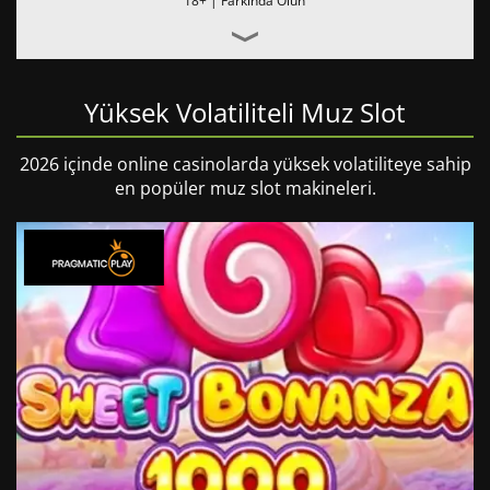
18+ |
Farkında Olun
Yüksek Volatiliteli Muz Slot
2026 içinde online casinolarda yüksek volatiliteye sahip
en popüler muz slot makineleri.