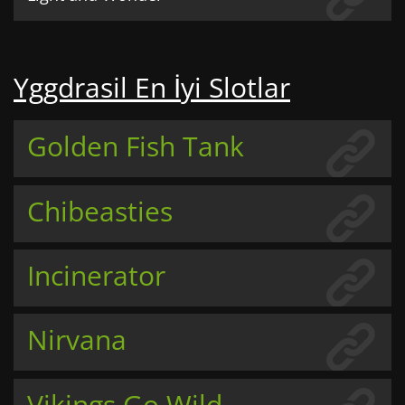
Yggdrasil En İyi Slotlar
Golden Fish Tank
Chibeasties
Incinerator
Nirvana
Vikings Go Wild