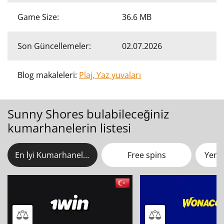
Game Size:
36.6 MB
Son Güncellemeler:
02.07.2026
Blog makaleleri:
Plaj, Yaz yuvaları
Sunny Shores bulabileceğiniz
kumarhanelerin listesi
En İyi Kumarhaneler
Free spins
Yeni