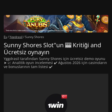
Ev
/
Yggdrasil
/
Sunny Shores
Sunny Shores Slot"un 🎰 Kritiği and
Ücretsiz oynayın
Yggdrasil tarafından Sunny Shores için ücretsiz demo oyunu
➤ 📈 Analitik oyun incelemesi ✔️ Ağustos 2026 için casinoların
ve bonuslarının tam listesi ✔️