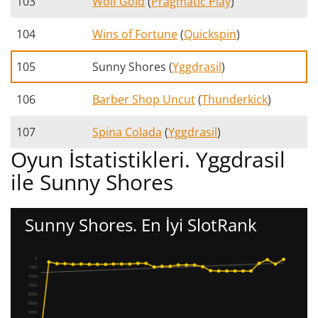
103
Wolf Gold
(
Pragmatic Play
)
104
Wins of Fortune
(
Quickspin
)
105
Sunny Shores (
Yggdrasil
)
106
Barber Shop Uncut
(
Thunderkick
)
107
Spina Colada
(
Yggdrasil
)
Oyun İstatistikleri. Yggdrasil
ile Sunny Shores
Sunny Shores. En İyi SlotRank