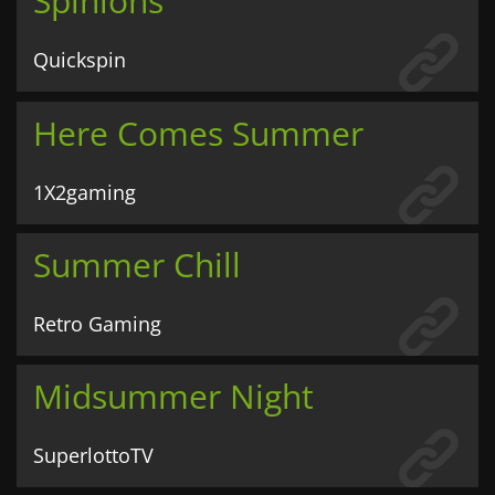
Spinions
Quickspin
Here Comes Summer
1X2gaming
Summer Chill
Retro Gaming
Midsummer Night
SuperlottoTV