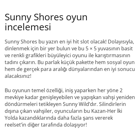
Sunny Shores oyun
incelemesi
Sunny Shores bu yazın en iyi hit slot olacak! Dolayısıyla,
dinlenmek için bir yer bulun ve bu 5 × 5 yuvasının basit
ve renkli grafikleri büyüleyici oyunu ile karıştırmasının
tadını çıkarın. Bu parlak küçük pakette hem sosyal oyun
hem de gerçek para aralığı dünyalarından en iyi sonucu
alacaksınız!
Bu oyunun temel özelliği, iniş yaparken her yöne 2
mevkiye kadar genişleyebilen ve yapışkan vahşi yeniden
döndürmeleri tetikleyen Sunny Wild’dır. Silindirlerin
dışına çıkan vahşiler, oyuncuların bu Kazan-Her İki
Yolda kazandıklarında daha fazla şans vererek
reelset’in diğer tarafında dolaşıyor!