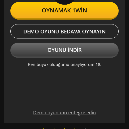
OYNAMAK 1WIN
DEMO OYUNU BEDAVA OYNAYIN
OYUNU İNDIR
Ben büyük olduğumu onaylıyorum 18.
Demo oyununu entegre edin