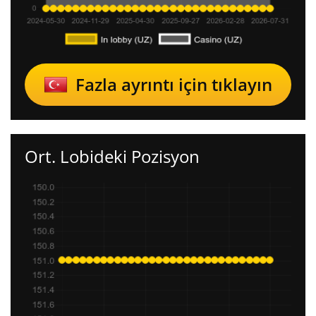
Fazla ayrıntı için tıklayın
Ort. Lobideki Pozisyon