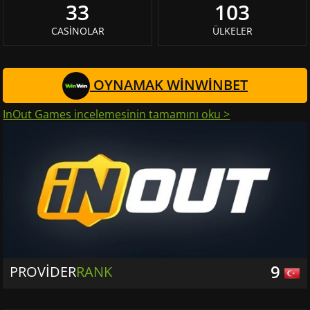
33
103
CASINOLAR
ÜLKELER
OYNAMAK WINWINBET
InOut Games incelemesinin tamamını oku >
9
PROVIDER
RANK