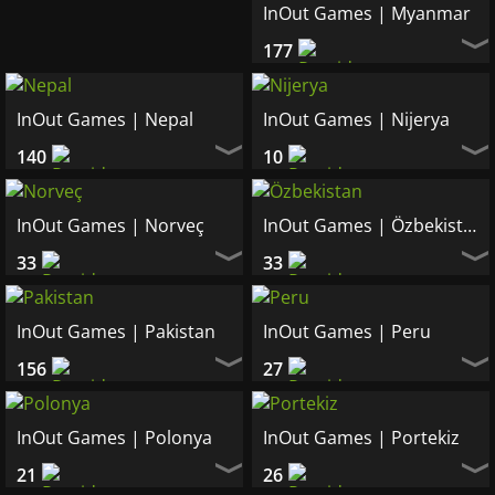
178
InOut Games | Meksika
41
InOut Games | Mısır
InOut Games | Malta
131
313
InOut Games | Myanmar
177
InOut Games | Nepal
InOut Games | Nijerya
140
10