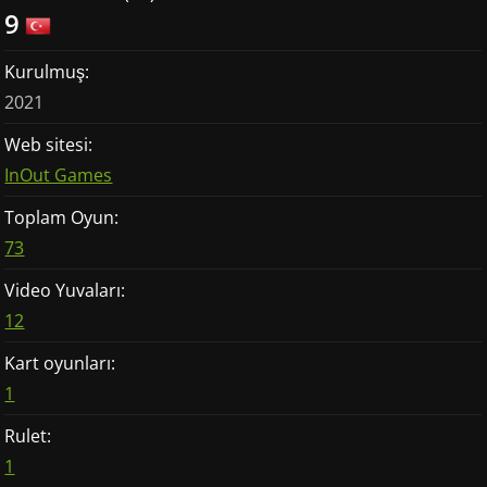
9
Kurulmuş:
2021
Web sitesi:
InOut Games
Toplam Oyun:
73
Video Yuvaları:
12
Kart oyunları:
1
Rulet:
1