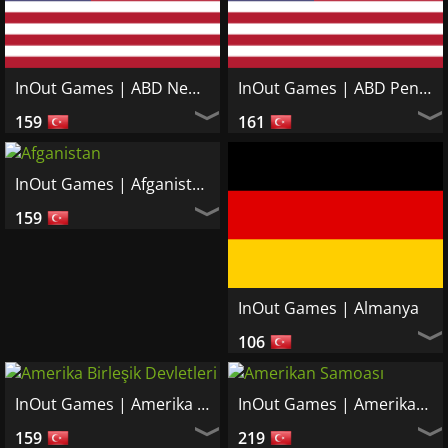
InOut Games | ABD New Jersey
InOut Games | ABD Pensilvanyası
159
161
InOut Games | Afganistan
159
InOut Games | Almanya
106
InOut Games | Amerika Birleşik Devletleri
InOut Games | Amerikan Samoası
159
219