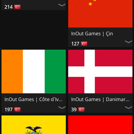
214
InOut Games | Çin
127
InOut Games | Côte d`Ivoire
InOut Games | Danimarka
197
39