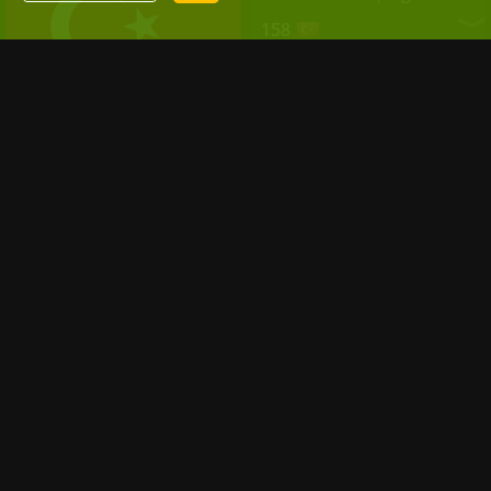
InOut Games | Tayland
91
InOut Games | Tunus
17
InOut Games | Uganda
158
InOut Games |
9