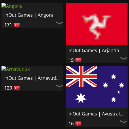
InOut Games | Angora
171
InOut Games | Arjantin
15
InOut Games | Arnavutluk
120
InOut Games | Avustralya
16