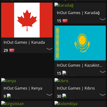
InOut Games | İtalya
46
76
InOut Games | İzlanda
InOut Games | Japonya
10
16
InOut Games | Kamboçya
InOut Games | Kamerun
160
162
InOut Games | Karadağ
15
InOut Games | Kanada