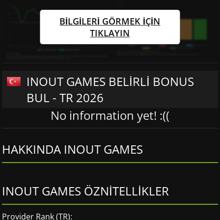
BILGILERI GÖRMEK IÇIN
TIKLAYIN
INOUT GAMES BELIRLI BONUS
BUL - TR 2026
No information yet! :((
HAKKINDA INOUT GAMES
INOUT GAMES ÖZNITELLIKLER
Provider Rank (TR):