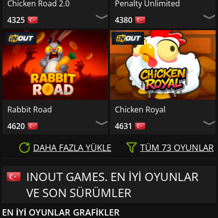
Chicken Road 2.0
Penalty Unlimited
4325
4380
Rabbit Road
Chicken Royal
4620
4631
DAHA FAZLA YÜKLE
TÜM 73 OYUNLAR
INOUT GAMES. EN IYI OYUNLAR
VE SON SÜRÜMLER
EN IYI OYUNLAR GRAFIKLER