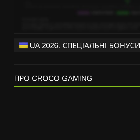
UA 2026. СПЕЦІАЛЬНІ БОНУС
ПРО CROCO GAMING