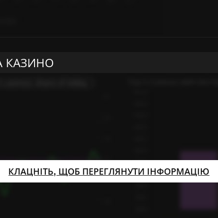
А КАЗИНО
КЛАЦНІТЬ, ЩОБ ПЕРЕГЛЯНУТИ ІНФОРМАЦІЮ