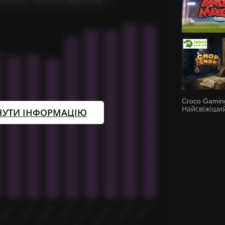
Croco Gami
Найсвіжіший
ЯНУТИ ІНФОРМАЦІЮ