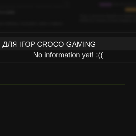
И ДЛЯ ІГОР CROCO GAMING
No information yet! :((