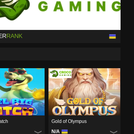
ER
RANK
atch
Gold of Olympus
N/A