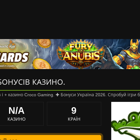
 БОНУСІВ КАЗИНО.
і + казино Croco Gaming. ✚ Бонуси Україна 2026. Спробуй ігри
N/A
9
КАЗИНО
КРАЇН