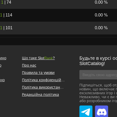
1
| 74
0.00 %
1
| 114
0.00 %
1
| 101
0.00 %
Будьте в курсі ос
ино
Що таке Slot
Rank
?
SlotCatalog!
о
Про нас
Правила та умови
ино
Політика конфіденційності
Підпишіться, щоб о
Політика використання файлів cookie
новин, що включає п
ексклюзивних ігор і
Редакційна політика
Неважливо, чи є ви
або розробником ігор
SlotCatalog
SlotCatalog
Telegram
Discord