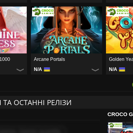
 1000
Arcane Portals
Golden Yea
N/A
N/A
 ТА ОСТАННІ РЕЛІЗИ
CROCO G