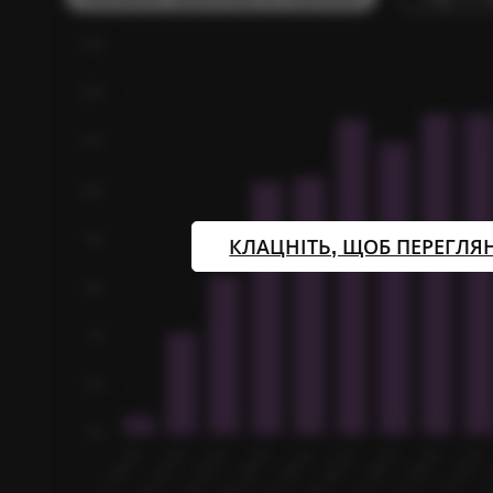
КЛАЦНІТЬ, ЩОБ ПЕРЕГЛ