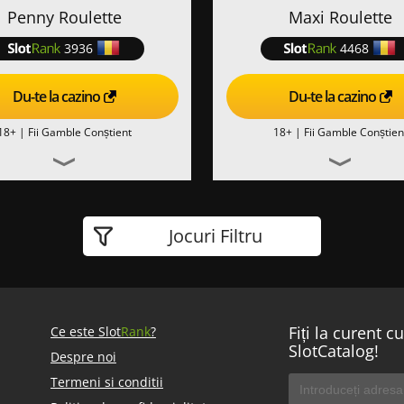
Penny Roulette
Maxi Roulette
3936
4468
Du-te la cazino
Du-te la cazino
18+ |
Fii Gamble Conștient
18+ |
Fii Gamble Conștien
Jocuri Filtru
Fiți la curent 
Ce este Slot
Rank
?
SlotCatalog!
Despre noi
Termeni si conditii