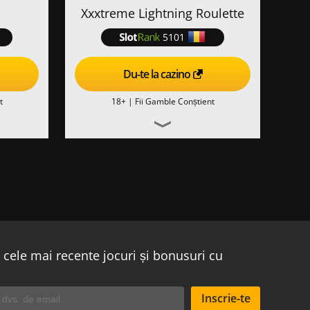
Xxxtreme Lightning Roulette
5101
Du-te la cazino
t
18+ |
Fii Gamble Conștient
cu cele mai recente jocuri și bonusuri cu
Inscrie-te