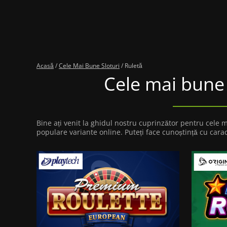
Acasă
/
Cele Mai Bune Sloturi
/
Ruletă
Cele mai bune 
Bine ați venit la ghidul nostru cuprinzător pentru cele m
populare variante online. Puteți face cunoștință cu caract