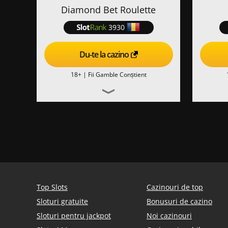
Diamond Bet Roulette
3930
Du-te la cazino
18+ |
Fii Gamble Conștient
Top Slots
Cazinouri de top
Sloturi gratuite
Bonusuri de cazino
Sloturi pentru jackpot
Noi cazinouri