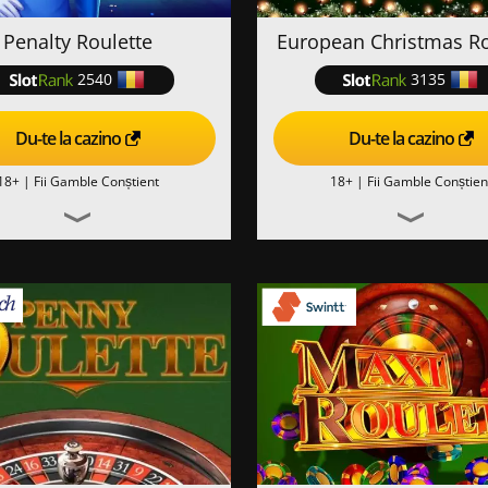
Penalty Roulette
European Christmas Ro
2540
3135
Du-te la cazino
Du-te la cazino
18+ |
Fii Gamble Conștient
18+ |
Fii Gamble Conștien