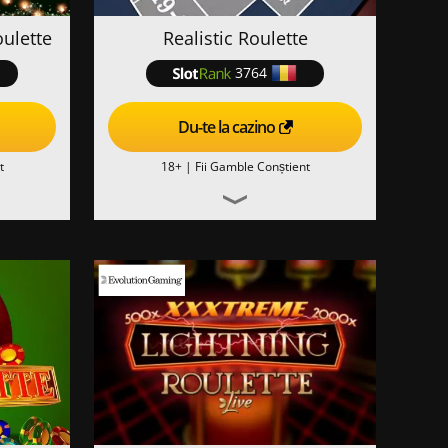
ulette
Realistic Roulette
3764
Du-te la cazino
t
18+ |
Fii Gamble Conștient