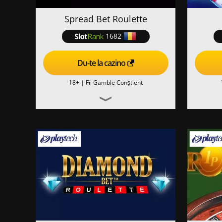
Spread Bet Roulette
1682
Du-te la cazino
18+ |
Fii Gamble Conștient