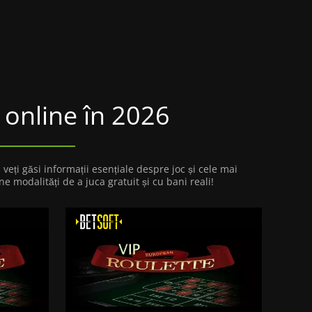
 online în 2026
veți găsi informații esențiale despre joc și cele mai
e modalități de a juca gratuit și cu bani reali!