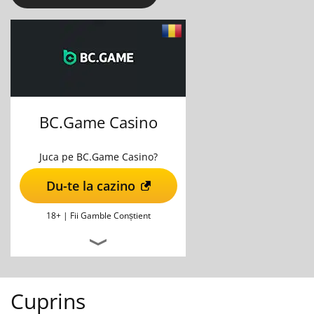
BC.Game Casino
Juca pe BC.Game Casino?
Du-te la cazino
18+ |
Fii Gamble Conștient
Cuprins