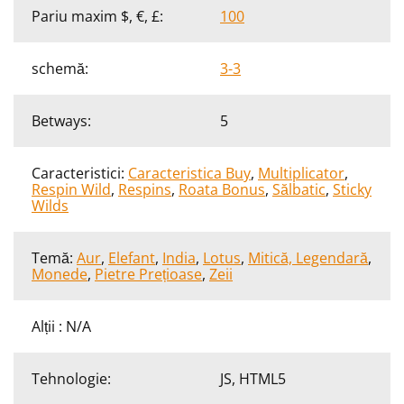
Pariu maxim $, €, £:
100
schemă:
3-3
Betways:
5
Caracteristici:
Caracteristica Buy
,
Multiplicator
,
Respin Wild
,
Respins
,
Roata Bonus
,
Sălbatic
,
Sticky
Wilds
Temă:
Aur
,
Elefant
,
India
,
Lotus
,
Mitică, Legendară
,
Monede
,
Pietre Prețioase
,
Zeii
Alții : N/A
Tehnologie:
JS, HTML5