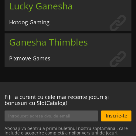
Lucky Ganesha
Hotdog Gaming
Ganesha Thimbles
Pixmove Games
Fiți la curent cu cele mai recente jocuri și
bonusuri cu SlotCatalog!
Inscrie-te
Abonați-vă pentru a primi buletinul nostru săptămânal, care
include o acoperire completă a noilor versiuni de jocuri,