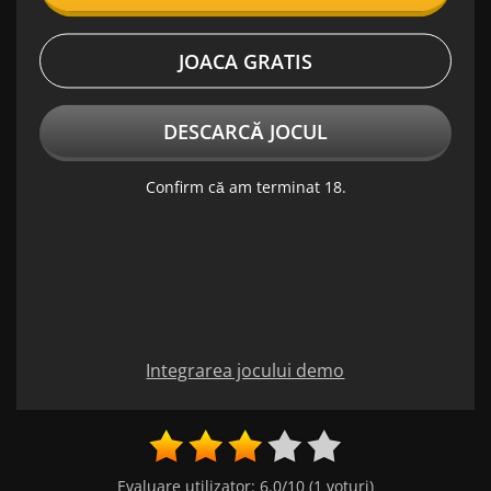
JOACA GRATIS
DESCARCĂ JOCUL
Confirm că am terminat 18.
Integrarea jocului demo
Evaluare utilizator:
6.0
/10
(
1
voturi)