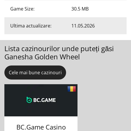
Game Size:
30.5 MB
Ultima actualizare:
11.05.2026
Lista cazinourilor unde puteți găsi
Ganesha Golden Wheel
Cele mai bune cazinouri
BC.Game Casino