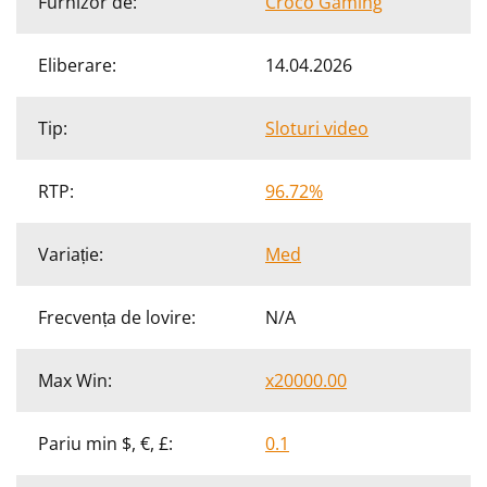
Furnizor de:
Croco Gaming
Eliberare:
14.04.2026
Tip:
Sloturi video
RTP:
96.72%
Variație:
Med
Frecvența de lovire:
N/A
Max Win:
x20000.00
Pariu min $, €, £:
0.1