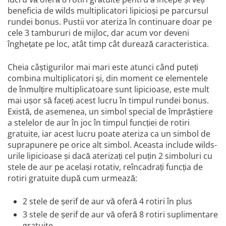
beneficia de wilds multiplicatori lipicioși pe parcursul
rundei bonus. Pustii vor ateriza în continuare doar pe
cele 3 tambururi de mijloc, dar acum vor deveni
înghețate pe loc, atât timp cât durează caracteristica.
Cheia câștigurilor mai mari este atunci când puteți
combina multiplicatori și, din moment ce elementele
de înmulțire multiplicatoare sunt lipicioase, este mult
mai ușor să faceți acest lucru în timpul rundei bonus.
Există, de asemenea, un simbol special de împrăștiere
a stelelor de aur în joc în timpul funcției de rotiri
gratuite, iar acest lucru poate ateriza ca un simbol de
suprapunere pe orice alt simbol. Aceasta include wilds-
urile lipicioase și dacă aterizați cel puțin 2 simboluri cu
stele de aur pe același rotativ, reîncadrați funcția de
rotiri gratuite după cum urmează:
2 stele de șerif de aur vă oferă 4 rotiri în plus
3 stele de șerif de aur vă oferă 8 rotiri suplimentare
gratuite