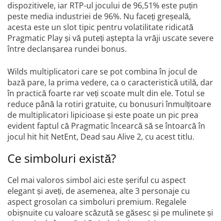
dispozitivele, iar RTP-ul jocului de 96,51% este puțin
peste media industriei de 96%. Nu faceți greșeală,
acesta este un slot tipic pentru volatilitate ridicată
Pragmatic Play și vă puteți aștepta la vrăji uscate severe
între declanșarea rundei bonus.
Wilds multiplicatori care se pot combina în jocul de
bază pare, la prima vedere, ca o caracteristică utilă, dar
în practică foarte rar veți scoate mult din ele. Totul se
reduce până la rotiri gratuite, cu bonusuri înmulțitoare
de multiplicatori lipicioase și este poate un pic prea
evident faptul că Pragmatic încearcă să se întoarcă în
jocul hit hit NetEnt, Dead sau Alive 2, cu acest titlu.
Ce simboluri există?
Cel mai valoros simbol aici este șeriful cu aspect
elegant și aveți, de asemenea, alte 3 personaje cu
aspect grosolan ca simboluri premium. Regalele
obișnuite cu valoare scăzută se găsesc și pe mulinete și