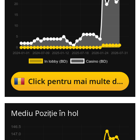
Click pentru mai multe detalii
Mediu Poziție în hol