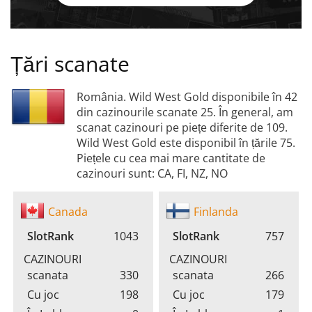
Țări scanate
România. Wild West Gold disponibile în 42
din cazinourile scanate 25. În general, am
scanat cazinouri pe piețe diferite de 109.
Wild West Gold este disponibil în țările 75.
Piețele cu cea mai mare cantitate de
cazinouri sunt: CA, FI, NZ, NO
Canada
Finlanda
SlotRank
1043
SlotRank
757
CAZINOURI
CAZINOURI
scanata
330
scanata
266
Cu joc
198
Cu joc
179