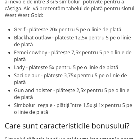
ai nevoie de între 3 și 5 simboluri potrivite pentru a
câștiga. Aici vă prezentăm tabelul de plată pentru slotul
West West Gold:
Șerif - plătește 20x pentru 5 pe o linie de plată
Blackhat outlaw - plătește 12,5x pentru 5 pe o linie
de plată
Femei cowboy - plătește 7,5x pentru 5 pe o linie de
plată
Lady - plătește 5x pentru 5 pe o linie de plată
Saci de aur - plătește 3,75x pentru 5 pe o linie de
plată
Gun and holster - plătește 2,5x pentru 5 pe o linie
de plată
Simboluri regale - plătiți între 1,5x și 1x pentru 5 pe
o linie de plată
Care sunt caracteristicile bonusului?