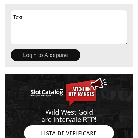
Wild West Gold
are intervale RTP!
LISTA DE VERIFICARE