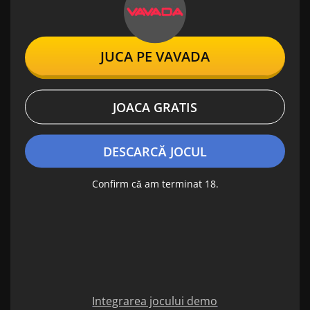
JUCA PE VAVADA
JOACA GRATIS
DESCARCĂ JOCUL
Confirm că am terminat 18.
Integrarea jocului demo