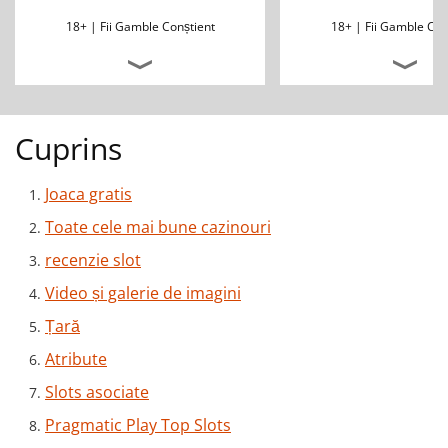
18+ |
Fii Gamble Conștient
18+ |
Fii Gamble Con
Cuprins
Joaca gratis
Toate cele mai bune cazinouri
recenzie slot
Video și galerie de imagini
Țară
Atribute
Slots asociate
Pragmatic Play Top Slots