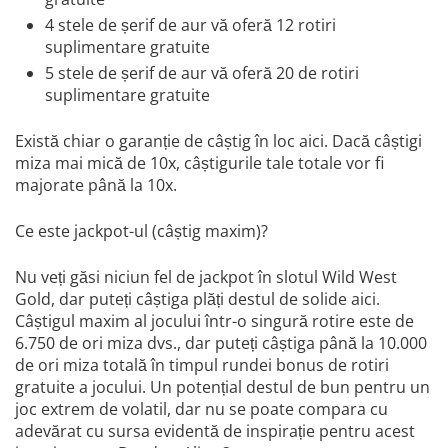
4 stele de șerif de aur vă oferă 12 rotiri
suplimentare gratuite
5 stele de șerif de aur vă oferă 20 de rotiri
suplimentare gratuite
Există chiar o garanție de câștig în loc aici. Dacă câștigi
miza mai mică de 10x, câștigurile tale totale vor fi
majorate până la 10x.
Ce este jackpot-ul (câștig maxim)?
Nu veți găsi niciun fel de jackpot în slotul Wild West
Gold, dar puteți câștiga plăți destul de solide aici.
Câștigul maxim al jocului într-o singură rotire este de
6.750 de ori miza dvs., dar puteți câștiga până la 10.000
de ori miza totală în timpul rundei bonus de rotiri
gratuite a jocului. Un potențial destul de bun pentru un
joc extrem de volatil, dar nu se poate compara cu
adevărat cu sursa evidentă de inspirație pentru acest