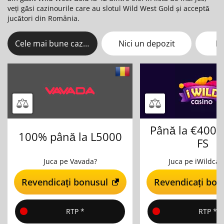
veți găsi cazinourile care au slotul Wild West Gold și acceptă
jucători din România.
Cele mai bune cazinouri
Nici un depozit
No
Până la €4000
100% până la L5000
FS
Juca pe Vavada?
Juca pe iWildcas
Revendicați bonusul
Revendicați bon
RTP *
RTP *