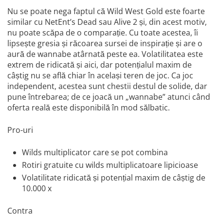
Nu se poate nega faptul că Wild West Gold este foarte
similar cu NetEnt’s Dead sau Alive 2 și, din acest motiv,
nu poate scăpa de o comparație. Cu toate acestea, îi
lipsește gresia și răcoarea sursei de inspirație și are o
aură de wannabe atârnată peste ea. Volatilitatea este
extrem de ridicată și aici, dar potențialul maxim de
câștig nu se află chiar în același teren de joc. Ca joc
independent, acestea sunt chestii destul de solide, dar
pune întrebarea; de ce joacă un „wannabe” atunci când
oferta reală este disponibilă în mod sălbatic.
Pro-uri
Wilds multiplicator care se pot combina
Rotiri gratuite cu wilds multiplicatoare lipicioase
Volatilitate ridicată și potențial maxim de câștig de
10.000 x
Contra