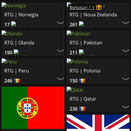
RTG | Maroc
230
RTG | Mexic
RTG | Malta
234
169
RTG | Muntenegru
62
RTG | Myanmar
RTG | Nepal
395
110
RTG | New Jersey SUA
RTG | Nigeria
165
108