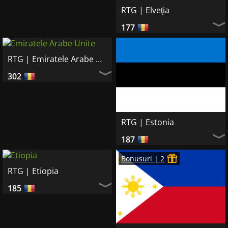
RTG | Elveţia
177
RTG | Emiratele Arabe Unite
302
RTG | Estonia
187
Bonusuri | 2
RTG | Etiopia
185