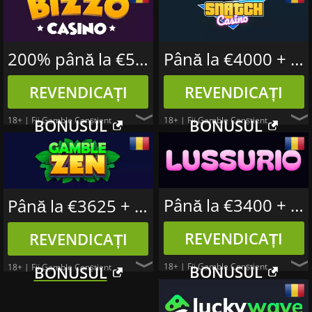
200% până la €500
Până la €4000 + 325 FS
REVENDICAȚI
REVENDICAȚI
18+ |
Fii Gamble Conștient
18+ |
Fii Gamble Conștient
BONUSUL
BONUSUL
Până la €3400 + 400 FS
Până la €3625 + 350 FS
REVENDICAȚI
REVENDICAȚI
18+ |
Fii Gamble Conștient
18+ |
Fii Gamble Conștient
BONUSUL
BONUSUL