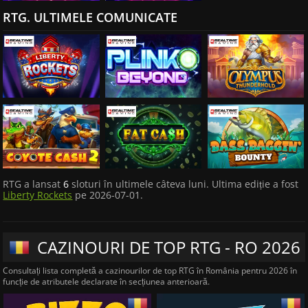
RTG. ULTIMELE COMUNICATE
RTG a lansat
6
sloturi în ultimele câteva luni. Ultima ediție a fost
Liberty Rockets
pe 2026-07-01.
CAZINOURI DE TOP RTG - RO 2026
Consultați lista completă a cazinourilor de top RTG în România pentru 2026 în
funcție de atributele declarate în secțiunea anterioară.