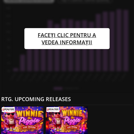
FACEȚI CLIC PENTRU A
VEDEA INFORMAȚII
RTG. UPCOMING RELEASES