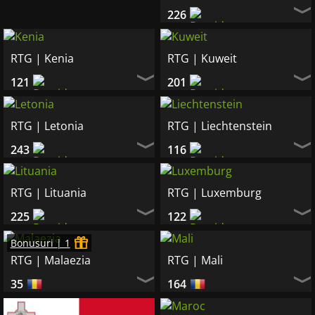
Bonusuri | 1
RTG | insula Barbatului
137
Bonusuri | 1
RTG | Irlanda
246
RTG | Indonezia
RTG | Islanda
23
329
RTG | Japonia
2
RTG | Kârgâzstan
340
RTG | Italia
RTG | Kazahstan
167