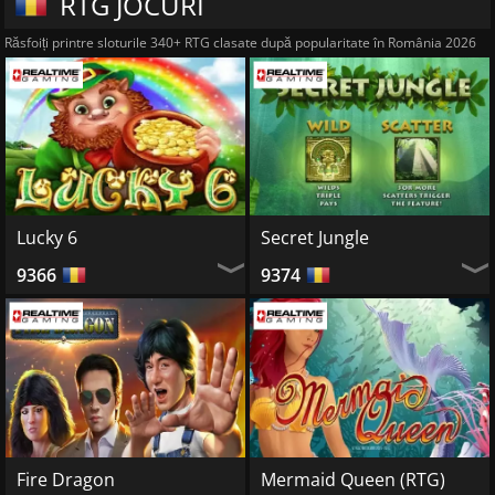
RTG JOCURI
Răsfoiți printre sloturile 340+ RTG clasate după popularitate în România 2026
Lucky 6
Secret Jungle
9366
9374
Fire Dragon
Mermaid Queen (RTG)