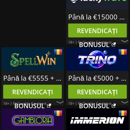
Până la €15000 + 300 FS
REVENDICAȚI
18+ |
Fii Gamble Conștient
BONUSUL
Până la €5555 + 555 FS
Până la €5000 + 500 FS
REVENDICAȚI
REVENDICAȚI
18+ |
Fii Gamble Conștient
18+ |
Fii Gamble Conștient
BONUSUL
BONUSUL