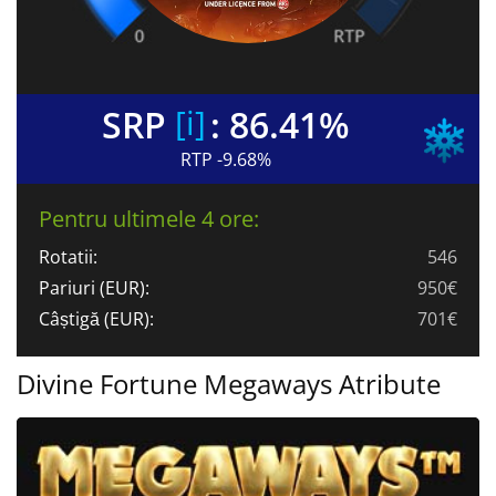
[ i ]
SRP
: 86.41%
RTP -9.68%
Pentru ultimele 4 ore:
Rotatii:
546
Pariuri (EUR):
950€
Câștigă (EUR):
701€
Divine Fortune Megaways Atribute