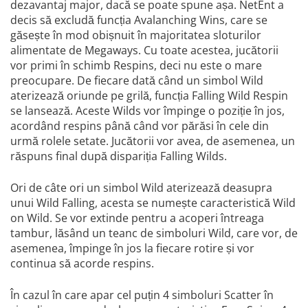
dezavantaj major, dacă se poate spune așa. NetEnt a
decis să excludă funcția Avalanching Wins, care se
găsește în mod obișnuit în majoritatea sloturilor
alimentate de Megaways. Cu toate acestea, jucătorii
vor primi în schimb Respins, deci nu este o mare
preocupare. De fiecare dată când un simbol Wild
aterizează oriunde pe grilă, funcția Falling Wild Respin
se lansează. Aceste Wilds vor împinge o poziție în jos,
acordând respins până când vor părăsi în cele din
urmă rolele setate. Jucătorii vor avea, de asemenea, un
răspuns final după dispariția Falling Wilds.
Ori de câte ori un simbol Wild aterizează deasupra
unui Wild Falling, acesta se numește caracteristică Wild
on Wild. Se vor extinde pentru a acoperi întreaga
tambur, lăsând un teanc de simboluri Wild, care vor, de
asemenea, împinge în jos la fiecare rotire și vor
continua să acorde respins.
În cazul în care apar cel puțin 4 simboluri Scatter în