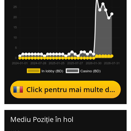
Click pentru mai multe detalii
Mediu Poziție în hol