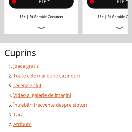
RTP *
RTP *
18+ |
Fii Gamble Conștient
18+ |
Fii Gamble Con
Cuprins
Joaca gratis
Toate cele mai bune cazinouri
recenzie slot
Video și galerie de imagini
Întrebări frecvente despre sloturi
Țară
Atribute