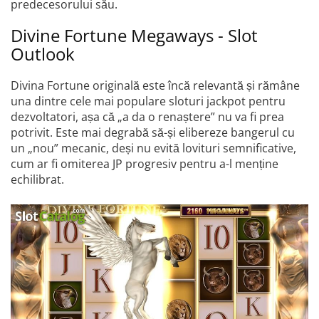
predecesorului său.
Divine Fortune Megaways - Slot
Outlook
Divina Fortune originală este încă relevantă și rămâne
una dintre cele mai populare sloturi jackpot pentru
dezvoltatori, așa că „a da o renaștere” nu va fi prea
potrivit. Este mai degrabă să-și elibereze bangerul cu
un „nou” mecanic, deși nu evită lovituri semnificative,
cum ar fi omiterea JP progresiv pentru a-l menține
echilibrat.