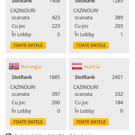
SlotRank
1908
SlotRank
1285
CAZINOURI
CAZINOURI
scanata
423
scanata
389
Cu joc
223
Cu joc
203
În Lobby
0
În Lobby
1
TOATE DATELE
TOATE DATELE
Norvegia
Austria
SlotRank
1885
SlotRank
2451
CAZINOURI
CAZINOURI
scanata
397
scanata
332
Cu joc
200
Cu joc
184
În Lobby
0
În Lobby
0
TOATE DATELE
TOATE DATELE