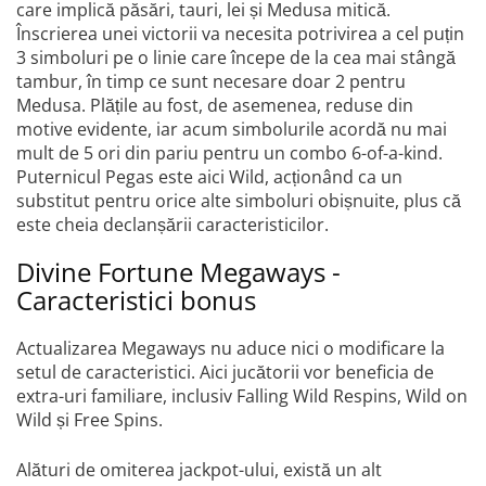
care implică păsări, tauri, lei și Medusa mitică.
Înscrierea unei victorii va necesita potrivirea a cel puțin
3 simboluri pe o linie care începe de la cea mai stângă
tambur, în timp ce sunt necesare doar 2 pentru
Medusa. Plățile au fost, de asemenea, reduse din
motive evidente, iar acum simbolurile acordă nu mai
mult de 5 ori din pariu pentru un combo 6-of-a-kind.
Puternicul Pegas este aici Wild, acționând ca un
substitut pentru orice alte simboluri obișnuite, plus că
este cheia declanșării caracteristicilor.
Divine Fortune Megaways -
Caracteristici bonus
Actualizarea Megaways nu aduce nici o modificare la
setul de caracteristici. Aici jucătorii vor beneficia de
extra-uri familiare, inclusiv Falling Wild Respins, Wild on
Wild și Free Spins.
Alături de omiterea jackpot-ului, există un alt