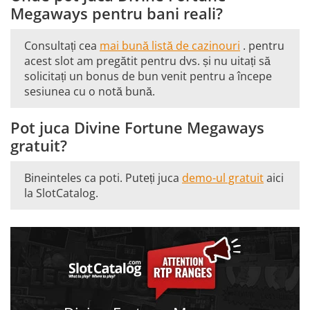
Megaways pentru bani reali?
Consultați cea
mai bună listă de cazinouri
. pentru
acest slot am pregătit pentru dvs. și nu uitați să
solicitați un bonus de bun venit pentru a începe
sesiunea cu o notă bună.
Pot juca Divine Fortune Megaways
gratuit?
Bineinteles ca poti. Puteți juca
demo-ul gratuit
aici
la SlotCatalog.