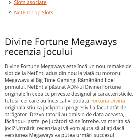
Slots asociate
NetEnt Top Slots
Divine Fortune Megaways
recenzia jocului
Divine Fortune Megaways este încă un nou remake de
slot de la NetEnt, adus din nou la viață cu motorul
Megaways al Big Time Gaming. Rămânând fidel
primului, NetEnt a păstrat ADN-ul Divinei Fortune
originale în ceea ce privește designul și caracteristicile,
totuși, cei care au încercat vreodată
Fortuna Divină
originală știu că jackpotul progresiv l-a făcut atât de
atrăgător. Dezvoltatorii au omis-o de data aceasta,
făcându-i astfel pe jucători să se întrebe, va merita să
joci? Urmăriți recenzia și vă vom ajuta să aflați dacă
versiunea Megaways va putea urmări succesul