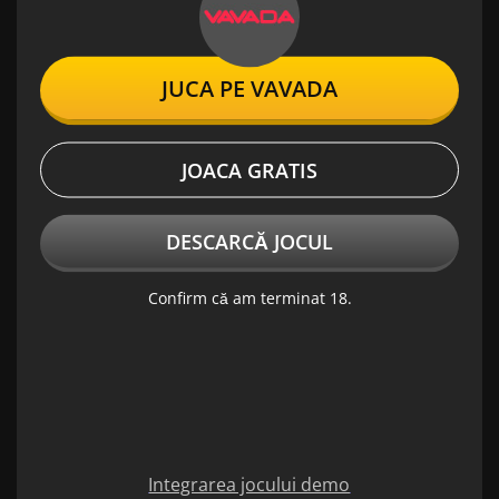
JUCA PE VAVADA
JOACA GRATIS
DESCARCĂ JOCUL
Confirm că am terminat 18.
Integrarea jocului demo