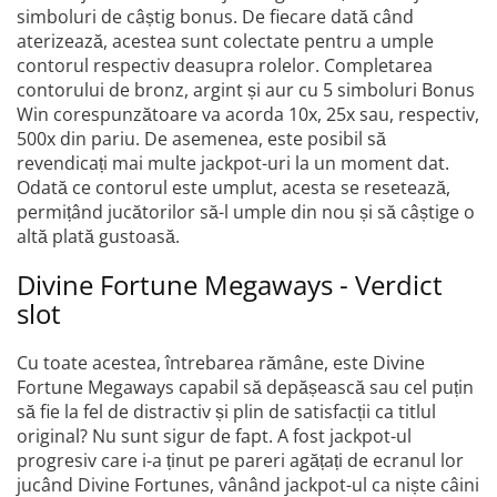
simboluri de câștig bonus. De fiecare dată când
aterizează, acestea sunt colectate pentru a umple
contorul respectiv deasupra rolelor. Completarea
contorului de bronz, argint și aur cu 5 simboluri Bonus
Win corespunzătoare va acorda 10x, 25x sau, respectiv,
500x din pariu. De asemenea, este posibil să
revendicați mai multe jackpot-uri la un moment dat.
Odată ce contorul este umplut, acesta se resetează,
permițând jucătorilor să-l umple din nou și să câștige o
altă plată gustoasă.
Divine Fortune Megaways - Verdict
slot
Cu toate acestea, întrebarea rămâne, este Divine
Fortune Megaways capabil să depășească sau cel puțin
să fie la fel de distractiv și plin de satisfacții ca titlul
original? Nu sunt sigur de fapt. A fost jackpot-ul
progresiv care i-a ținut pe pareri agățați de ecranul lor
jucând Divine Fortunes, vânând jackpot-ul ca niște câini