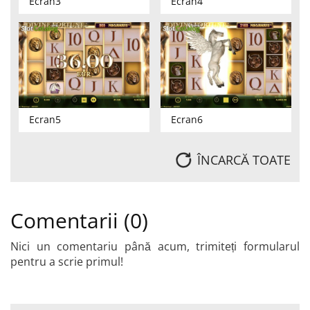
Ecran3
Ecran4
Ecran5
Ecran6
ÎNCARCĂ TOATE
Comentarii (0)
Nici un comentariu până acum, trimiteți formularul
pentru a scrie primul!