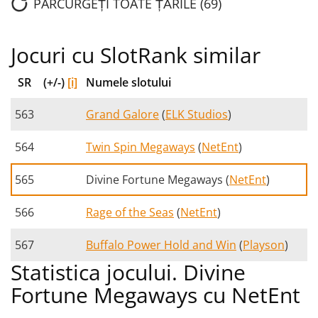
PARCURGEȚI TOATE ȚĂRILE (69)
Jocuri cu SlotRank similar
SR
(+/-)
[i]
Numele slotului
563
Grand Galore
(
ELK Studios
)
564
Twin Spin Megaways
(
NetEnt
)
565
Divine Fortune Megaways (
NetEnt
)
566
Rage of the Seas
(
NetEnt
)
567
Buffalo Power Hold and Win
(
Playson
)
Statistica jocului. Divine
Fortune Megaways cu NetEnt