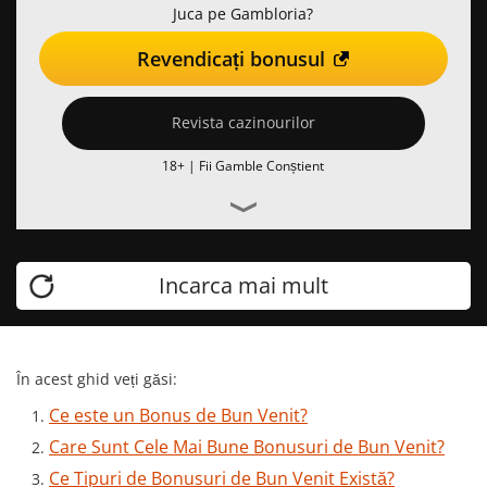
Juca pe Gambloria?
Revendicați bonusul
Revista cazinourilor
18+ |
Fii Gamble Conștient
Incarca mai mult
În acest ghid veți găsi:
Ce este un Bonus de Bun Venit?
Care Sunt Cele Mai Bune Bonusuri de Bun Venit?
Ce Tipuri de Bonusuri de Bun Venit Există?