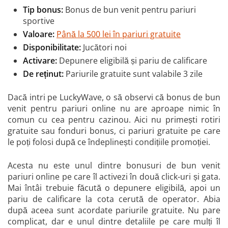
Tip bonus:
Bonus de bun venit pentru pariuri
sportive
Valoare:
Până la 500 lei în pariuri gratuite
Disponibilitate:
Jucători noi
Activare:
Depunere eligibilă și pariu de calificare
De reținut:
Pariurile gratuite sunt valabile 3 zile
Dacă intri pe LuckyWave, o să observi că bonus de bun
venit pentru pariuri online nu are aproape nimic în
comun cu cea pentru cazinou. Aici nu primești rotiri
gratuite sau fonduri bonus, ci pariuri gratuite pe care
le poți folosi după ce îndeplinești condițiile promoției.
Acesta nu este unul dintre bonusuri de bun venit
pariuri online pe care îl activezi în două click-uri și gata.
Mai întâi trebuie făcută o depunere eligibilă, apoi un
pariu de calificare la cota cerută de operator. Abia
după aceea sunt acordate pariurile gratuite. Nu pare
complicat, dar e unul dintre detaliile pe care mulți îl