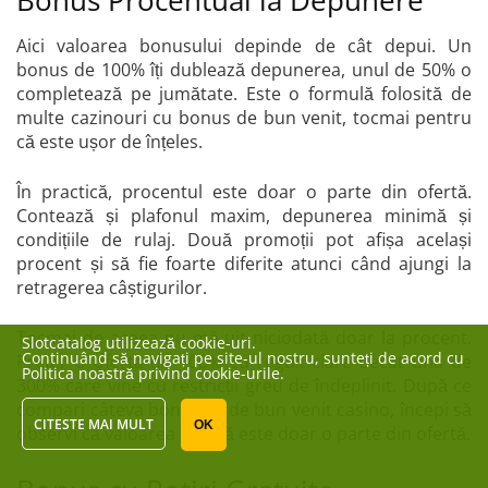
Bonus Procentual la Depunere
Aici valoarea bonusului depinde de cât depui. Un
bonus de 100% îți dublează depunerea, unul de 50% o
completează pe jumătate. Este o formulă folosită de
multe cazinouri cu bonus de bun venit, tocmai pentru
că este ușor de înțeles.
În practică, procentul este doar o parte din ofertă.
Contează și plafonul maxim, depunerea minimă și
condițiile de rulaj. Două promoții pot afișa același
procent și să fie foarte diferite atunci când ajungi la
retragerea câștigurilor.
Tocmai de aceea nu mă uit niciodată doar la procent.
Slotcatalog utilizează cookie-uri.
Continuând să navigați pe site-ul nostru, sunteți de acord cu
Prefer o ofertă de 100% cu reguli clare decât una de
Politica noastră privind cookie-urile.
300% care vine cu restricții greu de îndeplinit. După ce
compari câteva bonusuri de bun venit casino, începi să
CITESTE MAI MULT
OK
observi că valoarea afișată este doar o parte din ofertă.