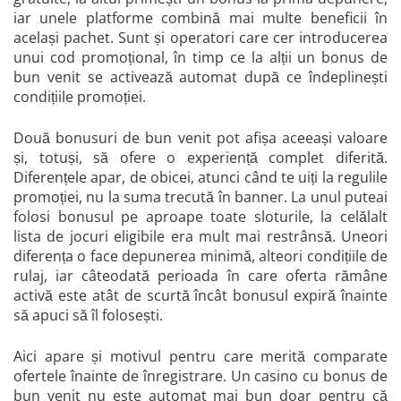
iar unele platforme combină mai multe beneficii în
același pachet. Sunt și operatori care cer introducerea
unui cod promoțional, în timp ce la alții un bonus de
bun venit se activează automat după ce îndeplinești
condițiile promoției.
Două bonusuri de bun venit pot afișa aceeași valoare
și, totuși, să ofere o experiență complet diferită.
Diferențele apar, de obicei, atunci când te uiți la regulile
promoției, nu la suma trecută în banner. La unul puteai
folosi bonusul pe aproape toate sloturile, la celălalt
lista de jocuri eligibile era mult mai restrânsă. Uneori
diferența o face depunerea minimă, alteori condițiile de
rulaj, iar câteodată perioada în care oferta rămâne
activă este atât de scurtă încât bonusul expiră înainte
să apuci să îl folosești.
Aici apare și motivul pentru care merită comparate
ofertele înainte de înregistrare. Un casino cu bonus de
bun venit nu este automat mai bun doar pentru că