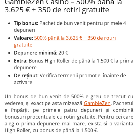
GambleZen Casino – 500% până la
3.625 € + 350 de rotiri gratuite
Tip bonus:
Pachet de bun venit pentru primele 4
depuneri
Valoare:
500% până la 3.625 € + 350 de rotiri
gratuite
Depunere minimă:
20 €
Extra:
Bonus High Roller de până la 1.500 € la prima
depunere
De reținut:
Verifică termenii promoției înainte de
activare
Un bonus de bun venit de 500% e greu de trecut cu
vederea, și exact pe asta mizează
GambleZen
. Pachetul
e împărțit pe primele patru depuneri și combină
bonusuri procentuale cu rotiri gratuite. Pentru cei care
aleg o primă depunere mai mare, există și o variantă
High Roller, cu bonus de până la 1.500 €.