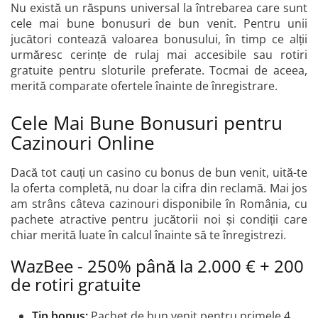
Nu există un răspuns universal la întrebarea care sunt
cele mai bune bonusuri de bun venit. Pentru unii
jucători contează valoarea bonusului, în timp ce alții
urmăresc cerințe de rulaj mai accesibile sau rotiri
gratuite pentru sloturile preferate. Tocmai de aceea,
merită comparate ofertele înainte de înregistrare.
Cele Mai Bune Bonusuri pentru
Cazinouri Online
Dacă tot cauți un casino cu bonus de bun venit, uită-te
la oferta completă, nu doar la cifra din reclamă. Mai jos
am strâns câteva cazinouri disponibile în România, cu
pachete atractive pentru jucătorii noi și condiții care
chiar merită luate în calcul înainte să te înregistrezi.
WazBee - 250% până la 2.000 € + 200
de rotiri gratuite
Tip bonus:
Pachet de bun venit pentru primele 4