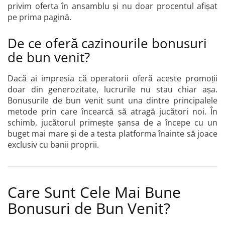
privim oferta în ansamblu și nu doar procentul afișat
pe prima pagină.
De ce oferă cazinourile bonusuri
de bun venit?
Dacă ai impresia că operatorii oferă aceste promoții
doar din generozitate, lucrurile nu stau chiar așa.
Bonusurile de bun venit sunt una dintre principalele
metode prin care încearcă să atragă jucători noi. În
schimb, jucătorul primește șansa de a începe cu un
buget mai mare și de a testa platforma înainte să joace
exclusiv cu banii proprii.
Care Sunt Cele Mai Bune
Bonusuri de Bun Venit?