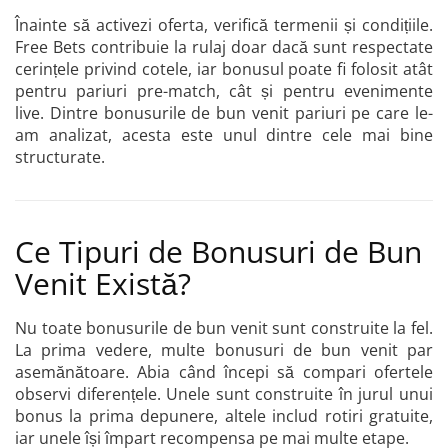
Înainte să activezi oferta, verifică termenii și condițiile.
Free Bets contribuie la rulaj doar dacă sunt respectate
cerințele privind cotele, iar bonusul poate fi folosit atât
pentru pariuri pre-match, cât și pentru evenimente
live. Dintre bonusurile de bun venit pariuri pe care le-
am analizat, acesta este unul dintre cele mai bine
structurate.
Ce Tipuri de Bonusuri de Bun
Venit Există?
Nu toate bonusurile de bun venit sunt construite la fel.
La prima vedere, multe bonusuri de bun venit par
asemănătoare. Abia când începi să compari ofertele
observi diferențele. Unele sunt construite în jurul unui
bonus la prima depunere, altele includ rotiri gratuite,
iar unele își împart recompensa pe mai multe etape.