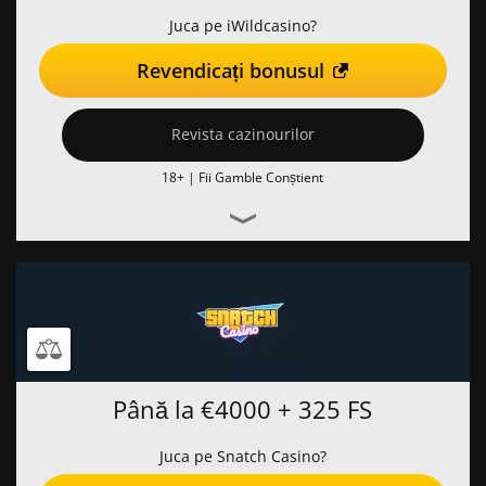
Juca pe iWildcasino?
Revendicați bonusul
Revista cazinourilor
18+ |
Fii Gamble Conștient
Până la €4000 + 325 FS
Juca pe Snatch Casino?