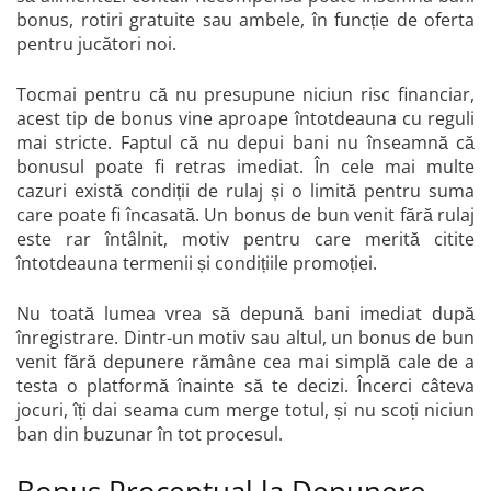
bonus, rotiri gratuite sau ambele, în funcție de oferta
pentru jucători noi.
Tocmai pentru că nu presupune niciun risc financiar,
acest tip de bonus vine aproape întotdeauna cu reguli
mai stricte. Faptul că nu depui bani nu înseamnă că
bonusul poate fi retras imediat. În cele mai multe
cazuri există condiții de rulaj și o limită pentru suma
care poate fi încasată. Un bonus de bun venit fără rulaj
este rar întâlnit, motiv pentru care merită citite
întotdeauna termenii și condițiile promoției.
Nu toată lumea vrea să depună bani imediat după
înregistrare. Dintr-un motiv sau altul, un bonus de bun
venit fără depunere rămâne cea mai simplă cale de a
testa o platformă înainte să te decizi. Încerci câteva
jocuri, îți dai seama cum merge totul, și nu scoți niciun
ban din buzunar în tot procesul.