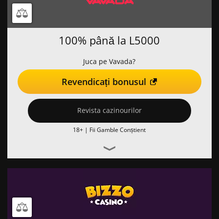
100% până la L5000
Juca pe Vavada?
Revendicați bonusul
Revista cazinourilor
18+ |
Fii Gamble Conștient