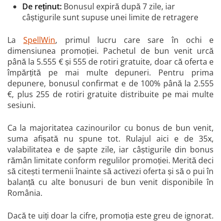
De reținut:
Bonusul expiră după 7 zile, iar
câștigurile sunt supuse unei limite de retragere
La
SpellWin
, primul lucru care sare în ochi e
dimensiunea promoției. Pachetul de bun venit urcă
până la 5.555 € și 555 de rotiri gratuite, doar că oferta e
împărțită pe mai multe depuneri. Pentru prima
depunere, bonusul confirmat e de 100% până la 2.555
€, plus 255 de rotiri gratuite distribuite pe mai multe
sesiuni.
Ca la majoritatea cazinourilor cu bonus de bun venit,
suma afișată nu spune tot. Rulajul aici e de 35x,
valabilitatea e de șapte zile, iar câștigurile din bonus
rămân limitate conform regulilor promoției. Merită deci
să citești termenii înainte să activezi oferta și să o pui în
balanță cu alte bonusuri de bun venit disponibile în
România.
Dacă te uiți doar la cifre, promoția este greu de ignorat.