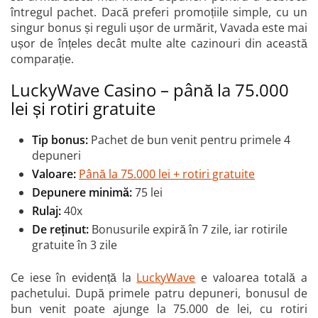
întregul pachet. Dacă preferi promoțiile simple, cu un
singur bonus și reguli ușor de urmărit, Vavada este mai
ușor de înțeles decât multe alte cazinouri din această
comparație.
LuckyWave Casino – până la 75.000
lei și rotiri gratuite
Tip bonus:
Pachet de bun venit pentru primele 4
depuneri
Valoare:
Până la 75.000 lei + rotiri gratuite
Depunere minimă:
75 lei
Rulaj:
40x
De reținut:
Bonusurile expiră în 7 zile, iar rotirile
gratuite în 3 zile
Ce iese în evidență la
LuckyWave
e valoarea totală a
pachetului. După primele patru depuneri, bonusul de
bun venit poate ajunge la 75.000 de lei, cu rotiri