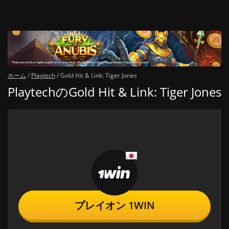
ホーム
/
Playtech
/
Gold Hit & Link: Tiger Jones
PlaytechのGold Hit & Link: Tiger Jones
プレイオン 1WIN