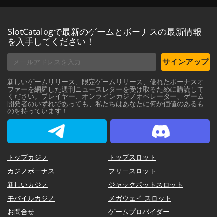
SlotCatalogで最新のゲームとボーナスの最新情報
を入手してください！
サインアップ
新しいゲームリリース、限定ゲームリリース、優れたボーナスオ
ファーを網羅した週刊ニュースレターを受け取るために購読して
ください。プレイヤー、オンラインカジノオペレーター、ゲーム
開発者のいずれであっても、私たちはあなたに何か価値のあるも
のを持っています！
SlotCatalog Telegram
SlotCatalog Discord
トップカジノ
トップスロット
カジノボーナス
フリースロット
新しいカジノ
ジャックポットスロット
モバイルカジノ
メガウェイ スロット
お問合せ
ゲームプロバイダー