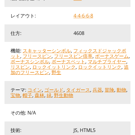
レイアウト:
4-4-6-6-8
仕方:
4608
機能:
スキャッターシンボル
,
フィックスドジャックポ
ット
,
フリースピン
,
フリースピン倍率
,
ボーナスゲーム
,
ボーナスシンボル
,
ボーナスベット
,
マルチプライヤー
,
リスピン
,
ロックイットリンク
,
ロックイットリンク
,
追
加のフリースピン
,
野生
テーマ:
コイン
,
ゴールド
,
タイガース
,
兵器
,
冒険
,
動物
,
宝物
,
帽子
,
森林
,
緑
,
野生動物
その他: N/A
技術:
JS, HTML5