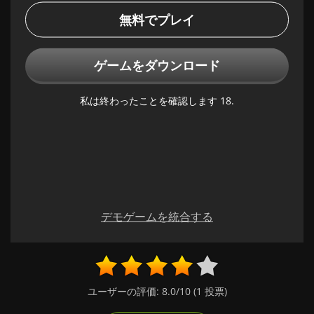
無料でプレイ
ゲームをダウンロード
私は終わったことを確認します 18.
デモゲームを統合する
ユーザーの評価:
8.0
/10
(
1
投票)