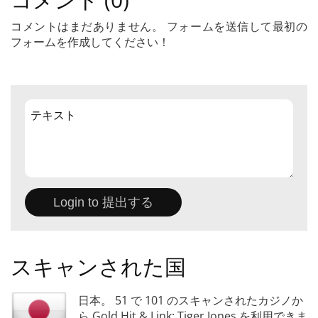
コメントはまだありません。 フォームを送信して最初の
フォームを作成してください！
スキャンされた国
日本。 51 で 101 のスキャンされたカジノか
ら Gold Hit & Link: Tiger Jones を利用できま