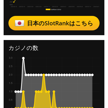
日本のSlotRankはこちら
カジノの数