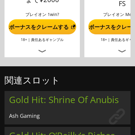
FS
プレイオン 1win?
プレイオン Melb
ボーナスをクレームする
ボーナスをクレー
18+ |
責任あるギャンブル
18+ |
責任あるギャ
関連スロット
Gold Hit: Shrine Of Anubis
Ash Gaming