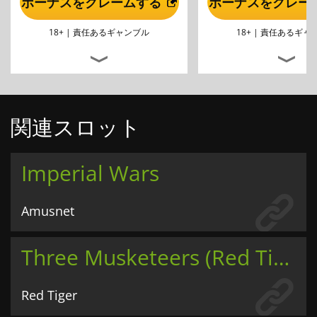
ボーナスをクレームする
ボーナスをクレー
18+ |
責任あるギャンブル
18+ |
責任あるギャ
関連スロット
Imperial Wars
Amusnet
Three Musketeers (Red Tiger)
Red Tiger