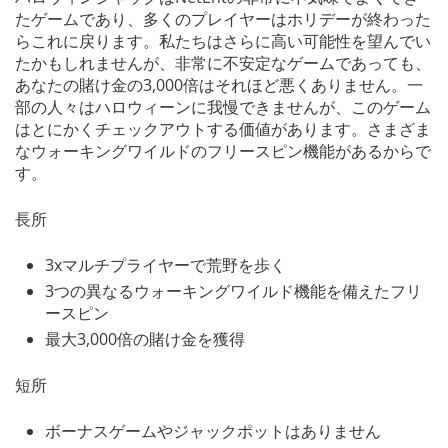
たゲームであり、多くのプレイヤーはホリデーが終わった
らこれに戻ります。私たちはさらに高い可能性を望んでい
たかもしれませんが、非常に不安定なゲームであっても、
あなたの賭け金の3,000倍はそれほど悪くありません。一
部の人々はハロウィーンに我慢できませんが、このゲーム
はとにかくチェックアウトする価値があります。さまざま
なウォーキングワイルドのフリースピン機能があるからで
す。
長所
3xマルチプライヤーで荒野を歩く
3つの異なるウォーキングワイルド機能を備えたフリ
ースピン
最大3,000倍の賭け金を獲得
短所
ボーナスゲームやジャックポットはありません