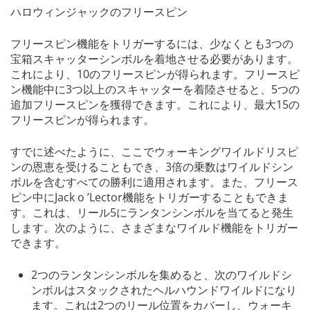
ハロウィンジャックのフリースピン
フリースピン機能をトリガーするには、少なくとも3つの
宝箱スキャッターシンボルを着地させる必要があります。
これにより、10のフリースピンが得られます。フリースピ
ン機能中に3つ以上のスキャッターを着陸させると、5つの
追加フリースピンを獲得できます。これにより、最大15の
フリースピンが得られます。
すでに述べたように、ここでウォーキングワイルドリスピ
ンの恩恵を受けることもでき、3倍の乗数はワイルドシン
ボルを含むすべての勝利に適用されます。また、フリース
ピン中にJack o ’Lector機能をトリガーすることもできま
す。これは、リール5にランタンシンボルを当てると発生
します。次のように、さまざまなワイルド機能をトリガー
できます。
2つのランタンシンボルを集めると、次のワイルドシ
ンボルはスタックされたヘルハウンドワイルドになり
ます。これは2つのリール位置をカバーし、ウォーキ