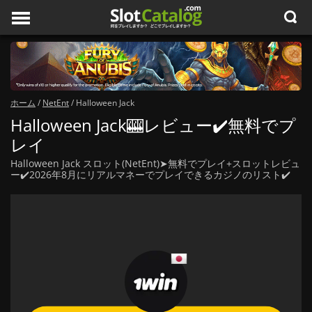
search
Menu
ホーム
/
NetEnt
/
Halloween Jack
Halloween Jack🎰レビュー✔️無料でプ
レイ
Halloween Jack スロット(NetEnt)➤無料でプレイ+スロットレビュ
ー✔️2026年8月にリアルマネーでプレイできるカジノのリスト✔️