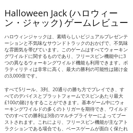
Halloween Jack (ハロウィー
ン・ジャック) ゲームレビュー
ハロウィンジャックは、素晴らしいビジュアルプレゼンテ
ーションと不気味なサウンドトラックのおかげで、不気味
な雰囲気を帯びています。このゲームはすべてウォーキン
グワイルドに関するものであり、フリースピン機能中に3
つの異なるウォーキングワイルド機能も利用できます。ボ
ラティリティは非常に高く、最大の勝利の可能性は賭け金
の3,000倍です。
すべて5リール、3列、20通りの勝ち方でプレイでき、す
べてのデバイスとプラットフォームでスピンあたり最大
£100の賭けをすることができます。基本ゲーム中にウォ
ーキングワイルドの多くのトリガーを期待でき、ワイルド
でのすべての勝利は3倍のマルチプライヤーによってブー
ストされます。これにより、フリースピン機能が主なアト
ラクションである場合でも、ベースゲームが面白く保たれ