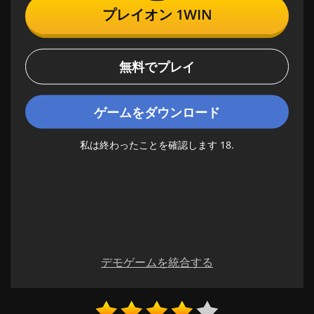
プレイオン 1WIN
無料でプレイ
ゲームをダウンロード
私は終わったことを確認します 18.
デモゲームを統合する