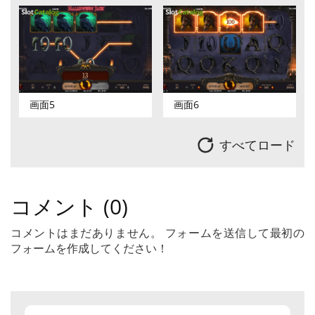
画面5
画面6
すべてロード
コメント (0)
コメントはまだありません。 フォームを送信して最初の
フォームを作成してください！