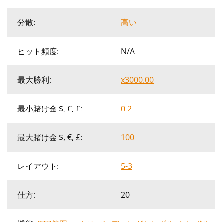
分散:
高い
ヒット頻度:
N/A
最大勝利:
x3000.00
最小賭け金 $, €, £:
0.2
最大賭け金 $, €, £:
100
レイアウト:
5-3
仕方:
20