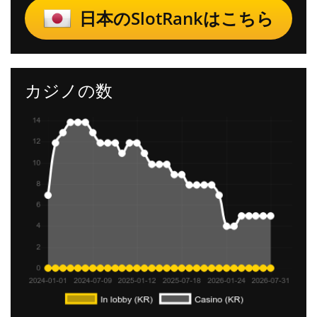
日本のSlotRankはこちら
カジノの数