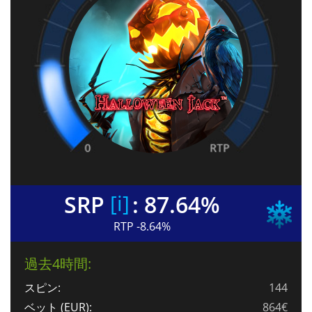
[ i ]
SRP
: 87.64%
RTP -8.64%
過去4時間:
スピン:
144
ベット (EUR):
864€