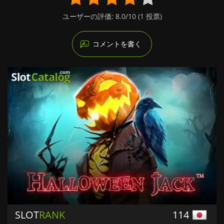
ユーザーの評価:
8.0
/10
(
1
投票)
コメントを書く
SLOT
RANK
114