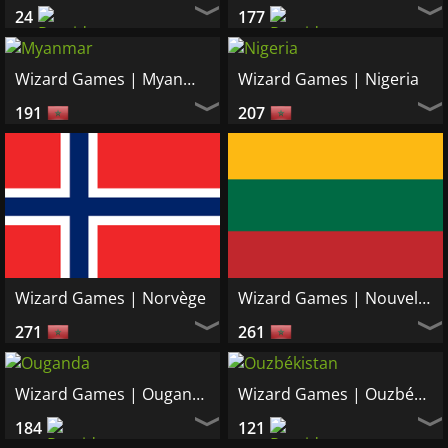
150
128
Wizard Games | Luxembourg
Wizard Games | L`Autriche
231
123
Wizard Games | Malaisie
Wizard Games | Mali
259
172
Wizard Games | Malte
Wizard Games |
134
143
Wizard Games | Mexique
Wizard Games | Monténégro
24
177