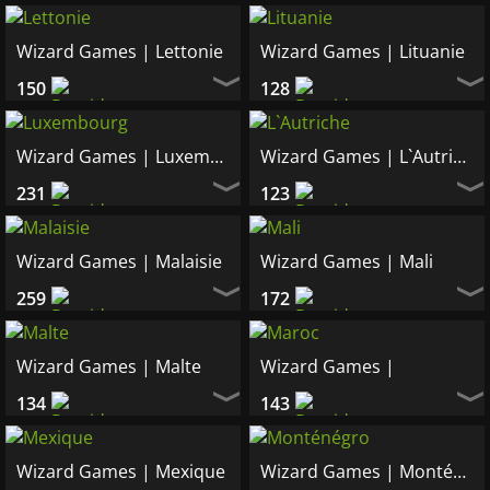
Wizard Games | Kazakhstan
133
181
Wizard Games | Kenya
Wizard Games | Koweit
187
98
Wizard Games | la Belgique
Wizard Games | La Slovénie
205
183
Wizard Games | Lettonie
Wizard Games | Lituanie