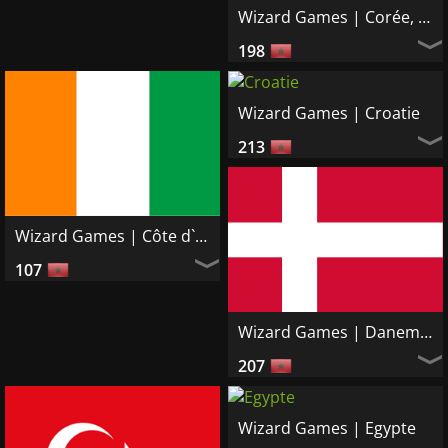
Wizard Games | Corée, République de
198
Wizard Games | Croatie
213
Wizard Games | Côte d`Ivoire
107
Wizard Games | Danemark
207
Wizard Games | Egypte