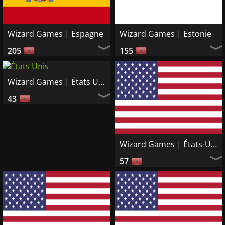
Wizard Games | Espagne
Wizard Games | Estonie
205
155
Wizard Games | États Unis
43
Wizard Games | États-Unis New Jersey
57