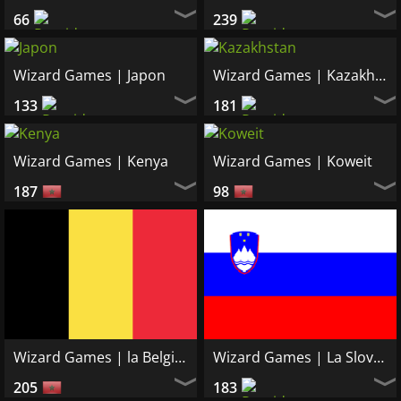
Wizard Games | Inde
Wizard Games | Indonésie
191
220
Wizard Games | Islande
211
Wizard Games | Isle of Man
66
Wizard Games | Irlande
Wizard Games | Italie
177
239
Wizard Games | Japon