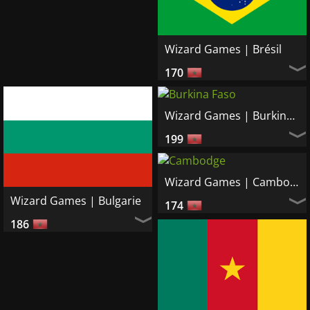
Wizard Games | Brésil
170
Wizard Games | Burkina Faso
199
Wizard Games | Cambodge
Wizard Games | Bulgarie
174
186