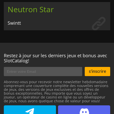
Neutron Star
Swintt
Restez à jour sur les derniers jeux et bonus avec
SlotCatalog!
s’inscrire
Abonnez-vous pour recevoir notre newsletter hebdomadaire
comprenant une couverture complète des nouvelles versions
de jeux, des versions de jeux exclusives et des offres de
bonus exceptionnelles. Peu importe que vous soyez un
joueur, un opérateur de casino en ligne ou un développeur
de jeux, nous avons quelque chose de valeur pour vous!
SlotCatalog Telegram
SlotCatalog Discord