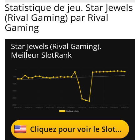
Statistique de jeu. Star Jewels
(Rival Gaming) par Rival
Gaming
Star Jewels (Rival Gaming).
Meilleur SlotRank
Cliquez pour voir le SlotRank