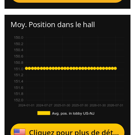
Moy. Position dans le hall
Cliquez pour plus de détails