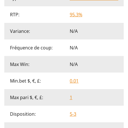
RTP:
95.3%
Variance:
N/A
Fréquence de coup:
N/A
Max Win:
N/A
Min.bet $, €, £:
0.01
Max pari $, €, £:
1
Disposition:
5-3