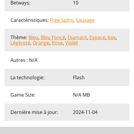
Betways:
10
Caractéristiques:
Free Spins
,
Sauvage
Thème:
Bleu
,
Bleu Foncé
,
Diamant
,
Espace
,
Joie
,
Légèreté
,
Orange
,
Rose
,
Violet
Autres : N/A
La technologie:
Flash
Game Size:
N/A MB
Dernière mise à jour:
2024-11-04