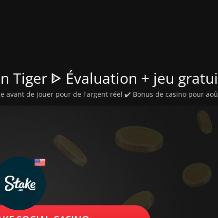
 Tiger ᐈ Évaluation + jeu gratui
ue avant de jouer pour de l'argent réel ✔️ Bonus de casino pour aoû