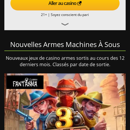
Aller au casino
21+ |
Soyez conscient du pari
Nouvelles Armes Machines À Sous
Nouveaux jeux de casino armes sortis au cours des 12
derniers mois. Classés par date de sortie.