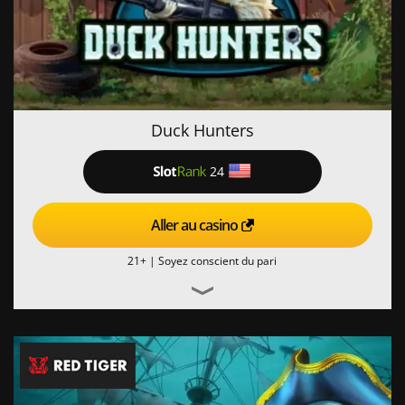
Duck Hunters
24
Aller au casino
21+ |
Soyez conscient du pari