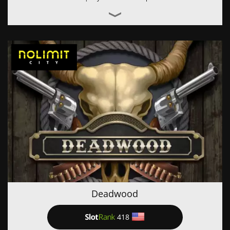
Deadwood
418