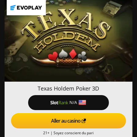
Texas Holdem Poker 3D
N/A
Aller au casino
21+ |
Soyez conscient du pari