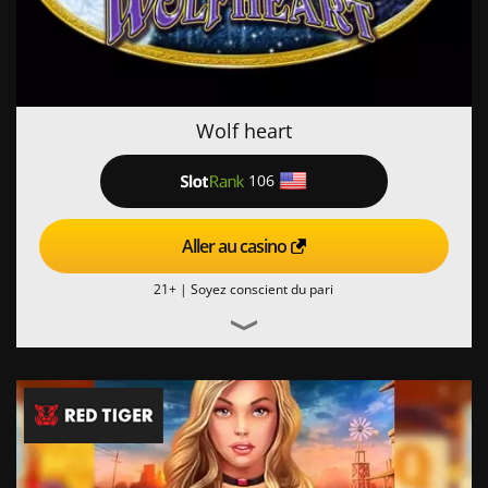
Wolf heart
106
Aller au casino
21+ |
Soyez conscient du pari