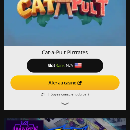
Cat-a-Pult Pirrrates
N/A
Aller au casino
21+ |
Soyez conscient du pari