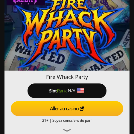
Fire Whack Party
N/A
Aller au casino
21+ |
Soyez conscient du pari