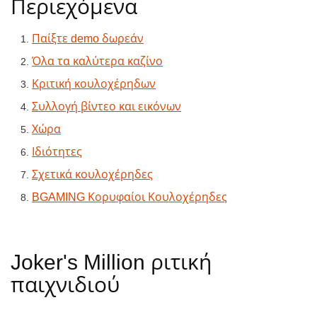
Περιεχόμενα
Παίξτε demo δωρεάν
Όλα τα καλύτερα καζίνο
Κριτική κουλοχέρηδων
Συλλογή βίντεο και εικόνων
Χώρα
Ιδιότητες
Σχετικά κουλοχέρηδες
BGAMING Κορυφαίοι Κουλοχέρηδες
Joker's Million ριτική
παιχνιδιού