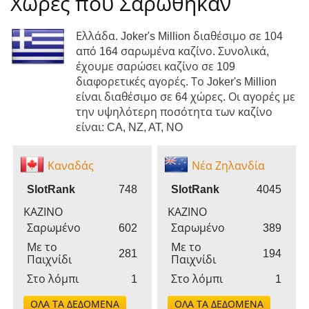
Χώρες που Σαρώθηκαν
Ελλάδα. Joker's Million διαθέσιμο σε 104
από 164 σαρωμένα καζίνο. Συνολικά,
έχουμε σαρώσει καζίνο σε 109
διαφορετικές αγορές. Το Joker's Million
είναι διαθέσιμο σε 64 χώρες. Οι αγορές με
την υψηλότερη ποσότητα των καζίνο
είναι: CA, NZ, AT, NO
Καναδάς
Νέα Ζηλανδία
SlotRank
748
SlotRank
4045
ΚΑΖΊΝΟ
ΚΑΖΊΝΟ
Σαρωμένο
602
Σαρωμένο
389
Με το
Με το
281
194
Παιχνίδι
Παιχνίδι
Στο λόμπι
1
Στο λόμπι
1
ΟΛΑ ΤΑ ΔΕΔΟΜΈΝΑ
ΟΛΑ ΤΑ ΔΕΔΟΜΈΝΑ