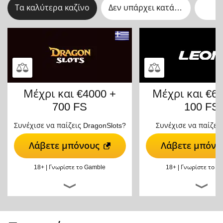
Τα καλύτερα καζίνο
Δεν υπάρχει κατάθεση
Ν
Μέχρι και €4000 +
Μέχρι και €6
700 FS
100 FS
Συνέχισε να παίζεις DragonSlots?
Συνέχισε να παίζει
Λάβετε μπόνους
Λάβετε μπόνο
18+ |
Γνωρίστε το Gamble
18+ |
Γνωρίστε το G