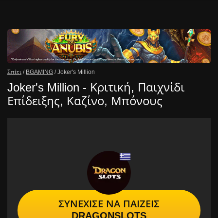
Σπίτι
/
BGAMING
/
Joker's Million
Joker's Million - Κριτική, Παιχνίδι
Επίδειξης, Καζίνο, Μπόνους
ΣΥΝΈΧΙΣΕ ΝΑ ΠΑΊΖΕΙΣ
DRAGONSLOTS