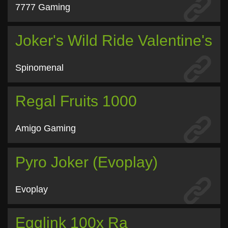
7777 Gaming
Joker's Wild Ride Valentine's
Spinomenal
Regal Fruits 1000
Amigo Gaming
Pyro Joker (Evoplay)
Evoplay
Egglink 100x Ra