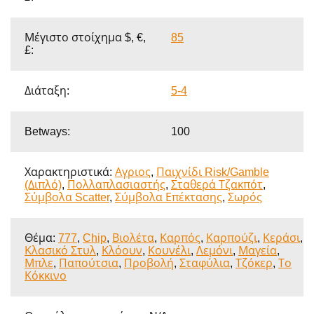
Μέγιστο στοίχημα $, €,
85
£:
Διάταξη:
5-4
Betways:
100
Χαρακτηριστικά:
Αγριος
,
Παιχνίδι Risk/Gamble
(Διπλό)
,
Πολλαπλασιαστής
,
Σταθερά Τζακπότ
,
Σύμβολα Scatter
,
Σύμβολα Επέκτασης
,
Σωρός
Θέμα:
777
,
Chip
,
Βιολέτα
,
Καρπός
,
Καρπούζι
,
Κεράσι
,
Κλασικό Στυλ
,
Κλόουν
,
Κουνέλι
,
Λεμόνι
,
Μαγεία
,
Μπλε
,
Παπούτσια
,
Προβολή
,
Σταφύλια
,
Τζόκερ
,
Το
Κόκκινο