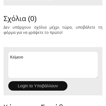
Σχόλια (0)
Δεν υπάρχουν σχόλια μέχρι τώρα, υποβάλετε τη
φόρμα για να γράψετε το πρώτο!