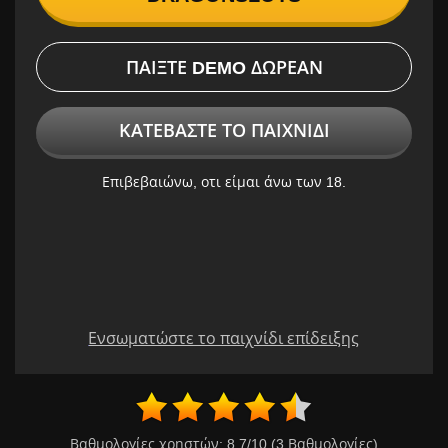
ΠΑΊΞΤΕ DEMO ΔΩΡΕΆΝ
ΚΑΤΕΒΆΣΤΕ ΤΟ ΠΑΙΧΝΊΔΙ
Επιβεβαιώνω, οτι είμαι άνω των 18.
Ενσωματώστε το παιχνίδι επίδειξης
Βαθμολογίες χρηστών:
8.7
/10
(
3
Βαθμολογίες)