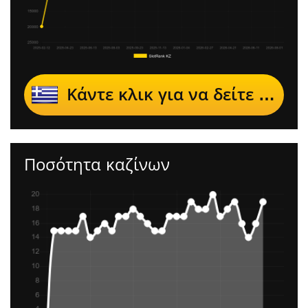
Κάντε κλικ για να δείτε το SlotRank για Ελλάδα
Ποσότητα καζίνων