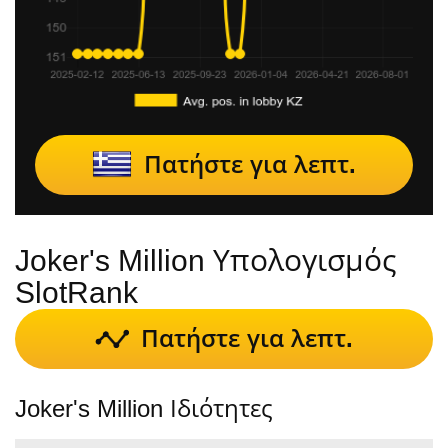
Πατήστε για λεπτ.
Joker's Million Υπολογισμός
SlotRank
Πατήστε για λεπτ.
Joker's Million Ιδιότητες