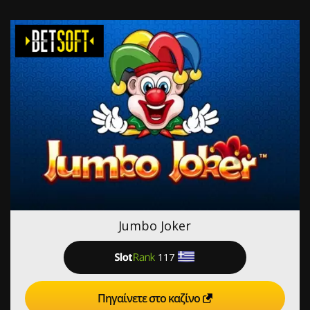
Jumbo Joker
117
Πηγαίνετε στο καζίνο