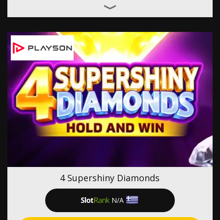
4 Supershiny Diamonds
N/A