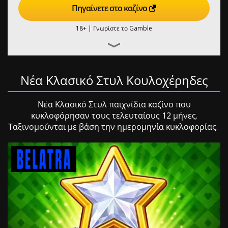
Πηγαίνετε στο καζίνο
18+ |
Γνωρίστε το Gamble
Νέα Κλασικό Στυλ Κουλοχέρηδες
Νέα Κλασικό Στυλ παιχνίδια καζίνο που
κυκλοφόρησαν τους τελευταίους 12 μήνες.
Ταξινομούνται με βάση την ημερομηνία κυκλοφορίας.