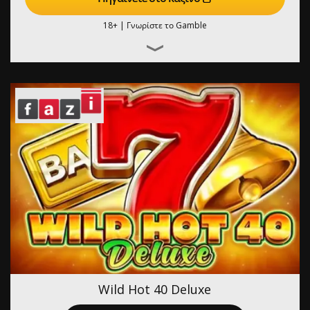
18+ |
Γνωρίστε το Gamble
Wild Hot 40 Deluxe