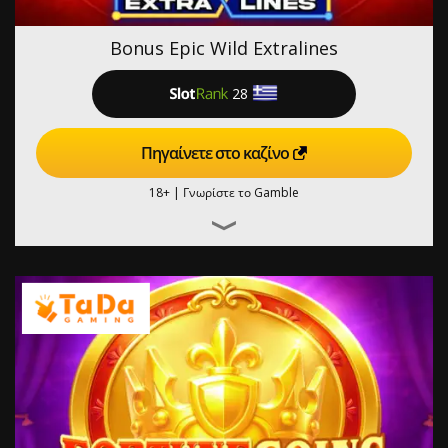
Bonus Epic Wild Extralines
28
Πηγαίνετε στο καζίνο
18+ |
Γνωρίστε το Gamble