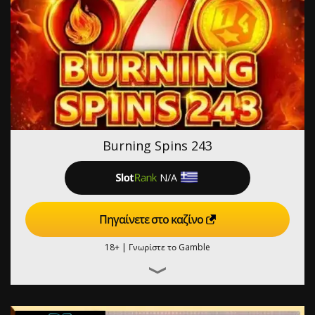
Burning Spins 243
N/A
Πηγαίνετε στο καζίνο
18+ |
Γνωρίστε το Gamble