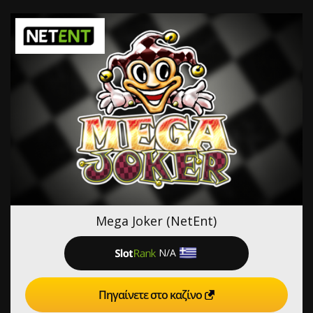
Mega Joker (NetEnt)
N/A
Πηγαίνετε στο καζίνο