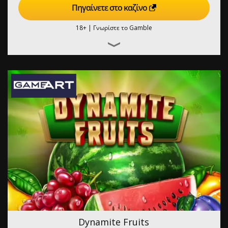
Πηγαίνετε στο καζίνο
18+ |
Γνωρίστε το Gamble
Dynamite Fruits