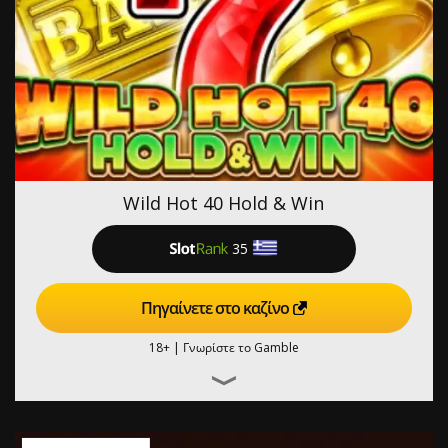
Wild Hot 40 Hold & Win
35
Πηγαίνετε στο καζίνο
18+ |
Γνωρίστε το Gamble