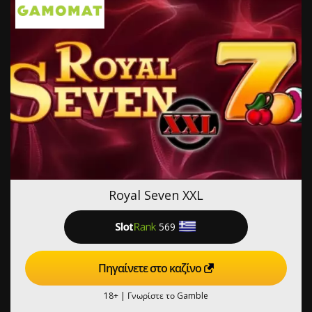
Royal Seven XXL
569
Πηγαίνετε στο καζίνο
18+ |
Γνωρίστε το Gamble