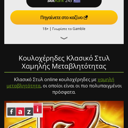
243
Πηγαίνετε στο καζίνο
18+ |
Γνωρίστε το Gamble
Κουλοχέρηδες Κλασικό Στυλ
Χαμηλής Μεταβλητότητας
Κλασικό Στυλ online κουλοχέρηδες με
χαμηλή
μεταβλητότητα
, οι οποίοι είναι οι πιο πολυπαιγμένοι
πρόσφατα.