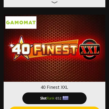
40 Finest XXL
652