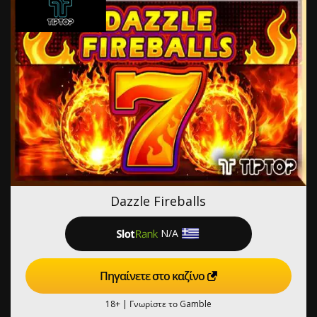
Dazzle Fireballs
N/A
Πηγαίνετε στο καζίνο
18+ |
Γνωρίστε το Gamble