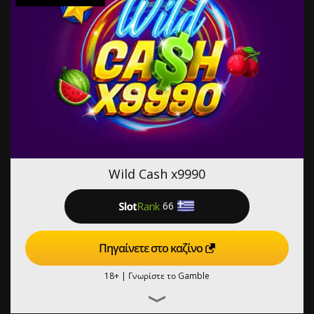
Wild Cash x9990
66
Πηγαίνετε στο καζίνο
18+ |
Γνωρίστε το Gamble