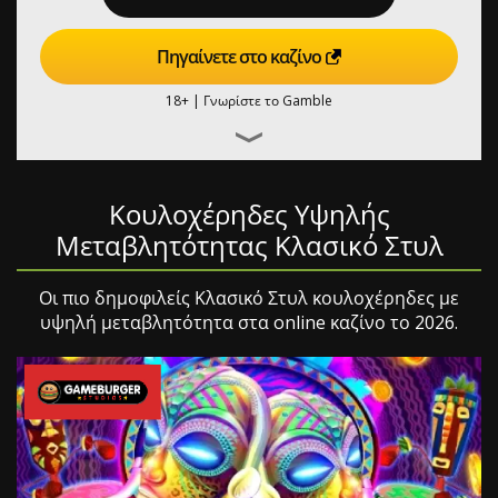
Πηγαίνετε στο καζίνο
18+ |
Γνωρίστε το Gamble
Κουλοχέρηδες Υψηλής
Μεταβλητότητας Κλασικό Στυλ
Οι πιο δημοφιλείς Κλασικό Στυλ κουλοχέρηδες με
υψηλή μεταβλητότητα στα online καζίνο το 2026.