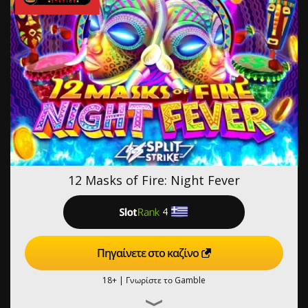
12 Masks of Fire: Night Fever
4
Πηγαίνετε στο καζίνο
18+ |
Γνωρίστε το Gamble