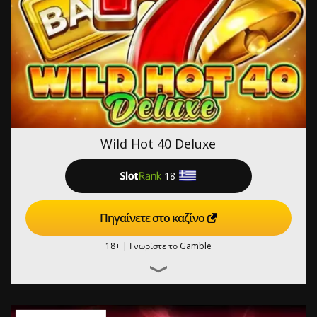
Wild Hot 40 Deluxe
18
Πηγαίνετε στο καζίνο
18+ |
Γνωρίστε το Gamble