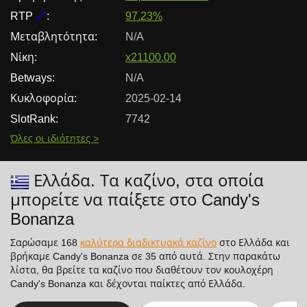
RTP
🔗
:
97.23%
Μεταβλητότητα:
N/A
Νίκη:
x21100.00
Betways:
N/A
Κυκλοφορία:
2025-02-14
SlotRank:
7742
Όλες οι ιδιότητες >
Ελλάδα. Τα καζίνο, στα οποία
μπορείτε να παίξετε στο Candy's
Bonanza
Σαρώσαμε 168
καλύτερα διαδικτυακά καζίνο
στο Ελλάδα και
βρήκαμε Candy's Bonanza σε 35 από αυτά. Στην παρακάτω
λίστα, θα βρείτε τα καζίνο που διαθέτουν τον κουλοχέρη
Candy's Bonanza και δέχονται παίκτες από Ελλάδα.