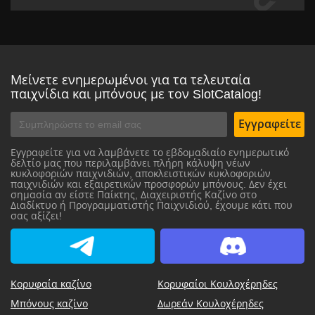
Μείνετε ενημερωμένοι για τα τελευταία
παιχνίδια και μπόνους με τον SlotCatalog!
Εγγραφείτε
Εγγραφείτε για να λαμβάνετε το εβδομαδιαίο ενημερωτικό
δελτίο μας που περιλαμβάνει πλήρη κάλυψη νέων
κυκλοφοριών παιχνιδιών, αποκλειστικών κυκλοφοριών
παιχνιδιών και εξαιρετικών προσφορών μπόνους. Δεν έχει
σημασία αν είστε Παίκτης, Διαχειριστής Καζίνο στο
Διαδίκτυο ή Προγραμματιστής Παιχνιδιού, έχουμε κάτι που
σας αξίζει!
SlotCatalog Telegram
SlotCatalog Discord
Κορυφαία καζίνο
Κορυφαίοι Κουλοχέρηδες
Μπόνους καζίνο
Δωρεάν Κουλοχέρηδες