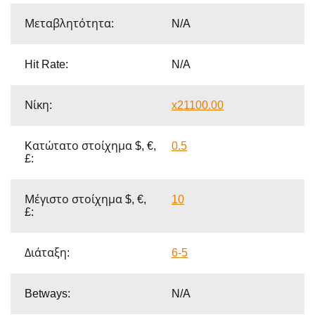
Μεταβλητότητα:
N/A
Hit Rate:
N/A
Νίκη:
x21100.00
Kατώτατο στοίχημα $, €,
0.5
£:
Μέγιστο στοίχημα $, €,
10
£:
Διάταξη:
6-5
Betways:
N/A