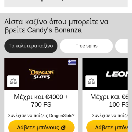
Λίστα καζίνο όπου μπορείτε να
βρείτε Candy's Bonanza
Τα καλύτερα καζίνο
Free spins
Ν
Μέχρι και €4000 +
Μέχρι και €6
700 FS
100 FS
Συνέχισε να παίζεις DragonSlots?
Συνέχισε να παίζει
Λάβετε μπόνους
Λάβετε μπόνο