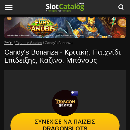
search
Menu
Σπίτι
/
Expanse Studios
/
Candy's Bonanza
Candy's Bonanza - Κριτική, Παιχνίδι
Επίδειξης, Καζίνο, Μπόνους
ΣΥΝΈΧΙΣΕ ΝΑ ΠΑΊΖΕΙΣ
DRAGONSLOTS