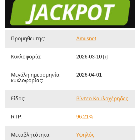
Προμηθευτής:
Amusnet
Κυκλοφορία:
2026-03-10
[ i ]
Μεγάλη ημερομηνία
2026-04-01
κυκλοφορίας:
Είδος:
Βίντεο Κουλοχέρηδες
RTP:
96.21%
Μεταβλητότητα:
Υψηλός