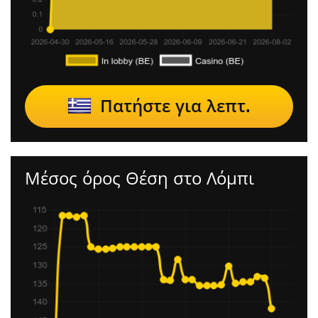
Πατήστε για λεπτ.
Μέσος όρος Θέση στο Λόμπι