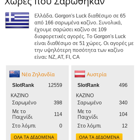
Χώρες που Σαρώθηκαν
Ελλάδα. Gorgon's Luck διαθέσιμο σε 65
από 166 σαρωμένα καζίνο. Συνολικά,
έχουμε σαρώσει καζίνο σε 109
διαφορετικές αγορές. Το Gorgon's Luck
είναι διαθέσιμο σε 51 χώρες. Οι αγορές με
την υψηλότερη ποσότητα των καζίνο
είναι: NZ, AT, FI, CA
Νέα Ζηλανδία
Αυστρία
SlotRank
12559
SlotRank
496
ΚΑΖΊΝΟ
ΚΑΖΊΝΟ
Σαρωμένο
398
Σαρωμένο
340
Με το
Με το
114
104
Παιχνίδι
Παιχνίδι
Στο λόμπι
0
Στο λόμπι
12
ΟΛΑ ΤΑ ΔΕΔΟΜΈΝΑ
ΟΛΑ ΤΑ ΔΕΔΟΜΈΝΑ