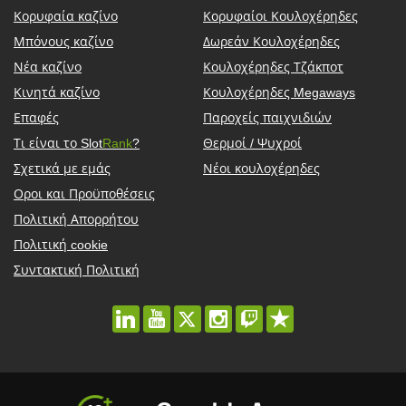
Κορυφαία καζίνο
Κορυφαίοι Κουλοχέρηδες
Μπόνους καζίνο
Δωρεάν Κουλοχέρηδες
Νέα καζίνο
Κουλοχέρηδες Τζάκποτ
Κινητά καζίνο
Κουλοχέρηδες Megaways
Επαφές
Παροχείς παιχνιδιών
Τι είναι το Slot
Rank
?
Θερμοί / Ψυχροί
Σχετικά με εμάς
Νέοι κουλοχέρηδες
Οροι και Προϋποθέσεις
Πολιτική Απορρήτου
Πολιτική cookie
Συντακτική Πολιτική
linkedin
youtube
twitter
instagram
twitch
trustpilot