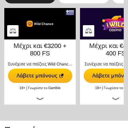
Μέχρι και €3200 +
Μέχρι και €4
800 FS
400 FS
Συνέχισε να παίζεις Wild Chance?
Συνέχισε να παίζεις iW
Λάβετε μπόνους
Λάβετε μπόνο
18+ |
Γνωρίστε το Gamble
18+ |
Γνωρίστε το G