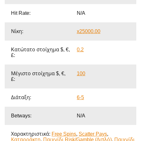
Hit Rate:
N/A
Νίκη:
x25000.00
Kατώτατο στοίχημα $, €,
0.2
£:
Μέγιστο στοίχημα $, €,
100
£:
Διάταξη:
6-5
Betways:
N/A
Χαρακτηριστικά:
Free Spins
,
Scatter Pays
,
Καταρράκτη
,
Παιχνίδι Risk/Gamble (Διπλό)
,
Παιχνίδι