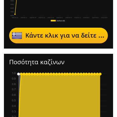
Κάντε κλικ για να δείτε το SlotRank για Ελλάδα
Ποσότητα καζίνων