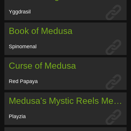
Yggdrasil
Book of Medusa
Spinomenal
Curse of Medusa
Red Papaya
Medusa's Mystic Reels Megaways
Playzia