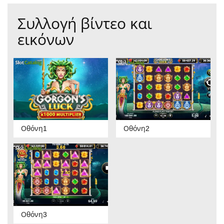
Συλλογή βίντεο και
εικόνων
Οθόνη1
Οθόνη2
Οθόνη3