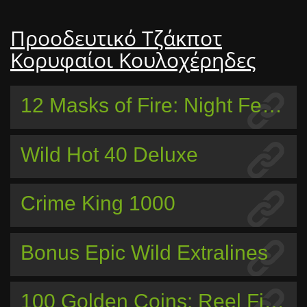
Προοδευτικό Τζάκποτ
Κορυφαίοι Κουλοχέρηδες
12 Masks of Fire: Night Fever
Wild Hot 40 Deluxe
Crime King 1000
Bonus Epic Wild Extralines
100 Golden Coins: Reel Fishing