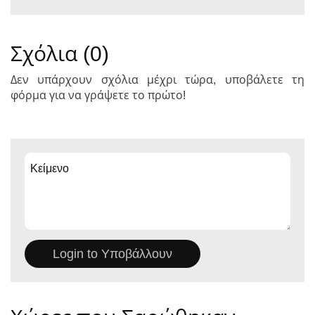
Σχόλια (0)
Δεν υπάρχουν σχόλια μέχρι τώρα, υποβάλετε τη
φόρμα για να γράψετε το πρώτο!