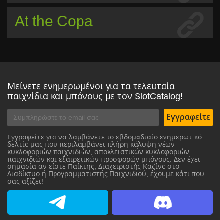
At the Copa
Μείνετε ενημερωμένοι για τα τελευταία
παιχνίδια και μπόνους με τον SlotCatalog!
Εγγραφείτε
Εγγραφείτε για να λαμβάνετε το εβδομαδιαίο ενημερωτικό
δελτίο μας που περιλαμβάνει πλήρη κάλυψη νέων
κυκλοφοριών παιχνιδιών, αποκλειστικών κυκλοφοριών
παιχνιδιών και εξαιρετικών προσφορών μπόνους. Δεν έχει
σημασία αν είστε Παίκτης, Διαχειριστής Καζίνο στο
Διαδίκτυο ή Προγραμματιστής Παιχνιδιού, έχουμε κάτι που
σας αξίζει!
SlotCatalog Telegram
SlotCatalog Discord