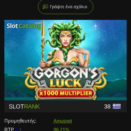
Γράψτε ένα σχόλιο
SLOT
RANK
38
Προμηθευτής:
Amusnet
RTP
🔗
:
96.21%