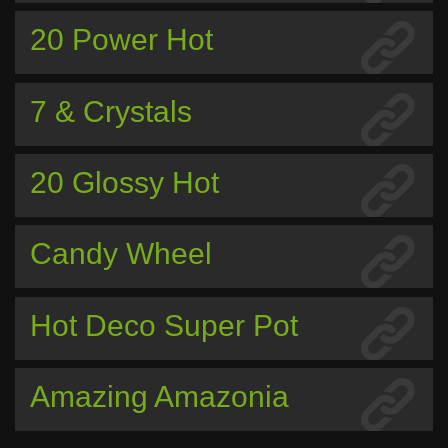
20 Power Hot
7 & Crystals
20 Glossy Hot
Candy Wheel
Hot Deco Super Pot
Amazing Amazonia