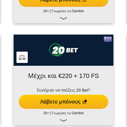
18+ |
Γνωρίστε το Gamble
Μέχρι και €220 + 170 FS
Συνέχισε να παίζεις 20 Bet?
Λάβετε μπόνους
18+ |
Γνωρίστε το Gamble