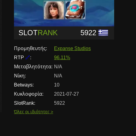
SLOT
RANK
5922
Προμηθευτής:
Expanse Studios
RTP
🔗
:
96.11%
Μεταβλητότητα:
N/A
Νίκη:
N/A
Betways:
10
Κυκλοφορία:
2021-07-27
SlotRank:
5922
Όλες οι ιδιότητες >