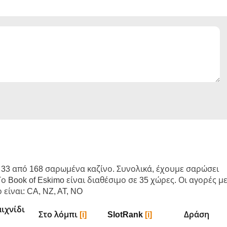
ε 33 από 168 σαρωμένα καζίνο. Συνολικά, έχουμε σαρώσει
ο Book of Eskimo είναι διαθέσιμο σε 35 χώρες. Οι αγορές μ
είναι: CA, NZ, AT, NO
ιχνίδι
Στο λόμπι
[i]
SlotRank
[i]
Δράση