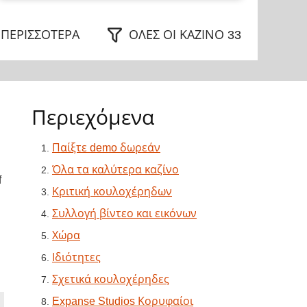
ΠΕΡΙΣΣΌΤΕΡΑ
ΌΛΕΣ ΟΙ ΚΑΖΊΝΟ 33
Περιεχόμενα
Παίξτε demo δωρεάν
Όλα τα καλύτερα καζίνο
f
Κριτική κουλοχέρηδων
Συλλογή βίντεο και εικόνων
Χώρα
Ιδιότητες
Σχετικά κουλοχέρηδες
Expanse Studios Κορυφαίοι