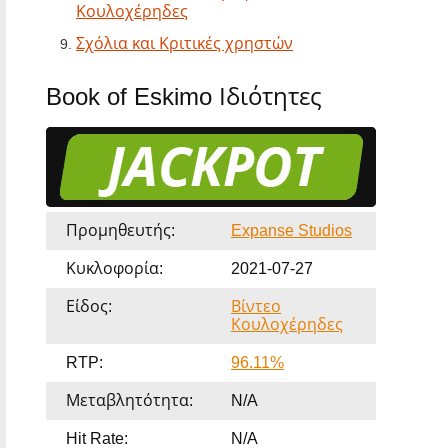
Κουλοχέρηδες
Σχόλια και Κριτικές χρηστών
Book of Eskimo Ιδιότητες
Προμηθευτής:
Expanse Studios
Κυκλοφορία:
2021-07-27
Είδος:
Βίντεο
Κουλοχέρηδες
RTP:
96.11%
Μεταβλητότητα:
N/A
Hit Rate:
N/A