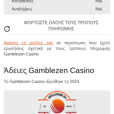
Καταθέσεις
Ναί
Αναλήψεις
Ναί
ΦΟΡΤΏΣΤΕ ΌΛΟΥΣ ΤΟΥΣ ΤΡΌΠΟΥΣ
ΠΛΗΡΩΜΉΣ
Αφήστε το σχόλιό σας
σε περίπτωση που έχετε
ερωτήσεις σχετικά με τους τρόπους πληρωμής
Gamblezen Casino
Άδειες Gamblezen Casino
Το Gamblezen Casino ιδρύθηκε το 2024.