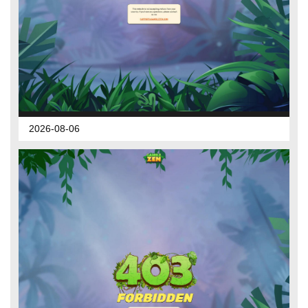
2026-08-06