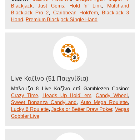
Blackjack
,
Just Gems: Hold 'n' Link
,
Multihand
Blackjack Pro 2
,
Caribbean Hold'em
,
Blackjack 3
Hand
,
Premium Blackjack Single Hand
Live Καζίνο (51 Παιχνίδια)
Μπλουζα 8 Live Καζίνο επί Gamblezen Casino:
Crazy Time
,
Heads Up Hold' em
,
Candy Wheel
,
Sweet Bonanza CandyLand
,
Auto Mega Roulette
,
Lucky 6 Roulette
,
Jacks or Better Draw Poker
,
Vegas
Gobbler Live