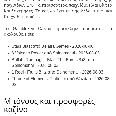
παιχνιδιών 170. Τα περισσότερα παιχνίδια είναι Βίντεο
Κουλοχέρηδες. Το καζίνο έχει επίσης Άλλοι τύποι και
Παιχνίδια με κάρτες.
Το Gamblezen Casino προστέθηκε πρόσφατα τα
ακόλουθα slots:
Stars Blast από Belatra Games - 2026-08-06
3 Volcano Power από Spinomenal - 2026-08-03
Buffalo Rampage - Blast The Bonus 3x3 από
Spinomenal - 2026-08-03
1 Reel - Fruits Blitz από Spinomenal - 2026-08-03
Throne of Elements: Platinum από Wazdan - 2026-08-
02
Μπόνους και προσφορές
καζίνο