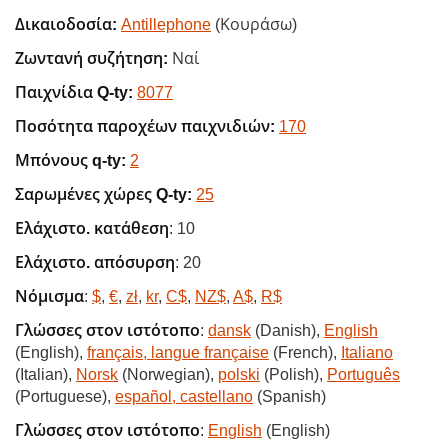
Δικαιοδοσία:
Antillephone
(Κουράσω)
Ζωντανή συζήτηση:
Ναί
Παιχνίδια Q-ty:
8077
Ποσότητα παροχέων παιχνιδιών:
170
Μπόνους q-ty:
2
Σαρωμένες χώρες Q-ty:
25
Ελάχιστο. κατάθεση
: 10
Ελάχιστο. απόσυρση
: 20
Νόμισμα
:
$
,
€
,
zł
,
kr
,
C$
,
NZ$
,
A$
,
R$
Γλώσσες στον ιστότοπο
:
dansk
(Danish),
English
(English),
français, langue française
(French),
Italiano
(Italian),
Norsk
(Norwegian),
polski
(Polish),
Português
(Portuguese),
español, castellano
(Spanish)
Γλώσσες στον ιστότοπο
:
English
(English)