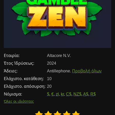
Εταιρία:
Altacore N.V.
Έτος Ίδρύσεως:
2024
Άδειες:
Antillephone
.
Προβολή όλων
Ελάχιστο. κατάθεση:
10
Ελάχιστο. απόσυρση:
20
Νόμισμα:
$
,
€
,
zł
,
kr
,
C$
,
NZ$
,
A$
,
R$
Όλες οι ιδιότητες