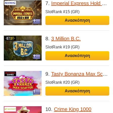
7.
Imperial Express Hold & Win
SlotRank #15 (GR)
Ανασκόπηση
8.
3 Million B.C.
SlotRank #19 (GR)
Ανασκόπηση
9.
Tasty Bonanza Max Scatter
SlotRank #20 (GR)
Ανασκόπηση
10.
Crime King 1000