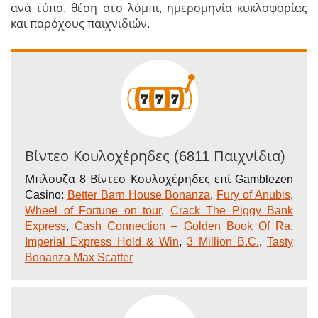
ανά τύπο, θέση στο λόμπι, ημερομηνία κυκλοφορίας
και παρόχους παιχνιδιών.
Βίντεο Κουλοχέρηδες (6811 Παιχνίδια)
Μπλουζα 8 Βίντεο Κουλοχέρηδες επί Gamblezen
Casino:
Better Barn House Bonanza
,
Fury of Anubis
,
Wheel of Fortune on tour
,
Crack The Piggy Bank
Express
,
Cash Connection – Golden Book Of Ra
,
Imperial Express Hold & Win
,
3 Million B.C.
,
Tasty
Bonanza Max Scatter