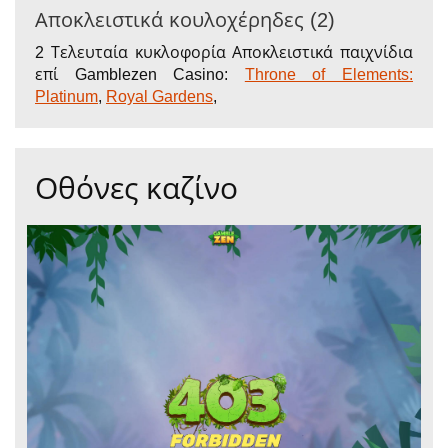
Αποκλειστικά κουλοχέρηδες (2)
2 Τελευταία κυκλοφορία Αποκλειστικά παιχνίδια
επί Gamblezen Casino:
Throne of Elements:
Platinum
,
Royal Gardens
,
Οθόνες καζίνο