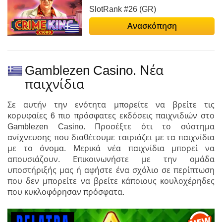
SlotRank #26 (GR)
Ανασκόπηση
Gamblezen Casino. Νέα
παιχνίδια
Σε αυτήν την ενότητα μπορείτε να βρείτε τις
κορυφαίες 6 πιο πρόσφατες εκδόσεις παιχνιδιών στο
Gamblezen Casino. Προσέξτε ότι το σύστημα
ανίχνευσης που διαθέτουμε ταιριάζει με τα παιχνίδια
με το όνομα. Μερικά νέα παιχνίδια μπορεί να
απουσιάζουν. Επικοινωνήστε με την ομάδα
υποστήριξής μας ή αφήστε ένα σχόλιο σε περίπτωση
που δεν μπορείτε να βρείτε κάποιους κουλοχέρηδες
που κυκλοφόρησαν πρόσφατα.