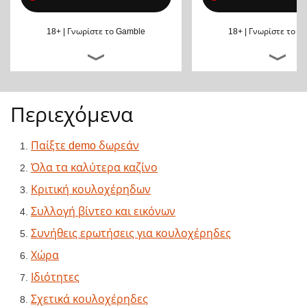
18+ |
Γνωρίστε το Gamble
18+ |
Γνωρίστε το G
Περιεχόμενα
Παίξτε demo δωρεάν
Όλα τα καλύτερα καζίνο
Κριτική κουλοχέρηδων
Συλλογή βίντεο και εικόνων
Συνήθεις ερωτήσεις για κουλοχέρηδες
Χώρα
Ιδιότητες
Σχετικά κουλοχέρηδες