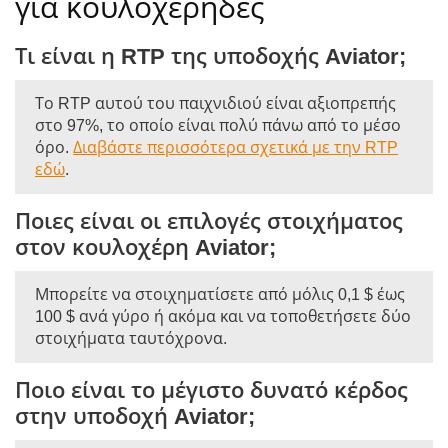
για κουλοχέρηδες
Τι είναι η RTP της υποδοχής Aviator;
Το RTP αυτού του παιχνιδιού είναι αξιοπρεπής
στο 97%, το οποίο είναι πολύ πάνω από το μέσο
όρο.
Διαβάστε περισσότερα σχετικά με την RTP
εδώ
.
Ποιες είναι οι επιλογές στοιχήματος
στον κουλοχέρη Aviator;
Μπορείτε να στοιχηματίσετε από μόλις 0,1 $ έως
100 $ ανά γύρο ή ακόμα και να τοποθετήσετε δύο
στοιχήματα ταυτόχρονα.
Ποιο είναι το μέγιστο δυνατό κέρδος
στην υποδοχή Aviator;