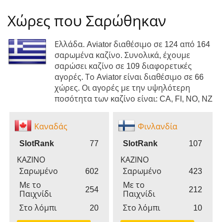
Χώρες που Σαρώθηκαν
Ελλάδα. Aviator διαθέσιμο σε 124 από 164
σαρωμένα καζίνο. Συνολικά, έχουμε
σαρώσει καζίνο σε 109 διαφορετικές
αγορές. Το Aviator είναι διαθέσιμο σε 66
χώρες. Οι αγορές με την υψηλότερη
ποσότητα των καζίνο είναι: CA, FI, NO, NZ
Καναδάς
Φινλανδία
SlotRank
77
SlotRank
107
ΚΑΖΊΝΟ
ΚΑΖΊΝΟ
Σαρωμένο
602
Σαρωμένο
423
Με το
Με το
254
212
Παιχνίδι
Παιχνίδι
Στο λόμπι
20
Στο λόμπι
10