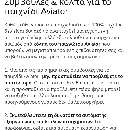
Συμβουλές & κόλπα για το
παιχνίδι Aviator
Καθώς κάθε γύρος του παιχνιδιού είναι 100% τυχαίος,
δεν είναι δυνατό να αναπτυχθεί μια εγγυημένη
στρατηγική νίκης, αλλά εξακολουθεί να υπάρχει ένας
αριθμός από
κόλπα του παιχνιδιού Aviator
που
μπορούν να μεγιστοποιήσουν τις πιθανότητες σας και
να βελτιώσουν την εμπειρία σας σημαντικά:
1. Μια από τις πιο σημαντικές συμβουλές για το
παιχνίδι Aviator -
μην προσπαθείτε να προβλέψετε το
αποτέλεσμα
. Οι στατιστικές δεν θα σας πουν τίποτα
και η προσπάθεια να προβλέψετε πόσο ψηλά μπορεί
να αυξηθεί ο πολλαπλασιαστής με βάση τους
προηγούμενους γύρους δεν θα λειτουργήσει.
2.
Εκμεταλλευτείτε τη δυνατότητα αυτόματης
εξαργύρωσης και διπλών στοιχημάτων
. Για
παράδειγμα, ορίστε μια αυτόματη εξαργύρωση για