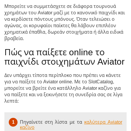
Μπορείτε να συμμετάσχετε σε διάφορα τουρνουά
χρημάτων του Aviator μαζί με το κανονικό παιχνίδι και
να κερδίσετε πόντους μπόνους. Όταν τελειώσει ο
αγώνας, οι κορυφαίοι παίκτες θα λάβουν επιπλέον
χρηματικά έπαθλα, δωρεάν στοιχήματα ή άλλα ειδικά
βραβεία.
Πώς να παίξετε online το
παιχνίδι στοιχημάτων Aviator
Δεν υπάρχει τίποτα περίπλοκο που πρέπει να κάνετε
για να παίξετε το Aviator online. Με το SlotCatalog,
μπορείτε να βρείτε ένα κατάλληλο Aviator καζίνο για
να παίξετε και να ξεκινήσετε τη συνεδρία σας σε λίγα
λεπτά:
1
Πηγαίνετε στη λίστα με τα
καλύτερα Aviator
καζίνο