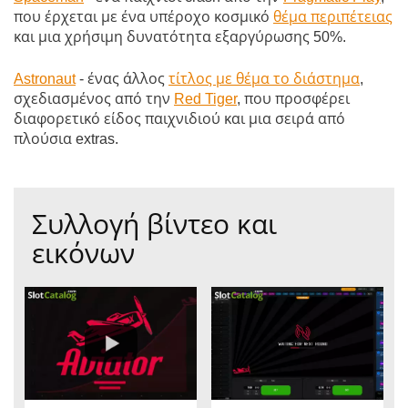
που έρχεται με ένα υπέροχο κοσμικό
θέμα περιπέτειας
και μια χρήσιμη δυνατότητα εξαργύρωσης 50%.
Astronaut
- ένας άλλος
τίτλος με θέμα το διάστημα
,
σχεδιασμένος από την
Red Tiger
, που προσφέρει
διαφορετικό είδος παιχνιδιού και μια σειρά από
πλούσια extras.
Συλλογή βίντεο και
εικόνων