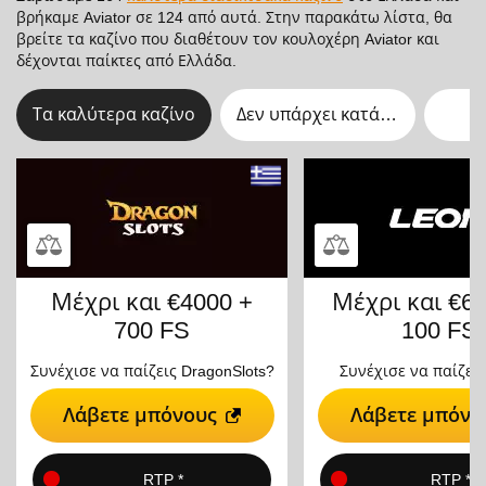
βρήκαμε Aviator σε 124 από αυτά. Στην παρακάτω λίστα, θα
βρείτε τα καζίνο που διαθέτουν τον κουλοχέρη Aviator και
δέχονται παίκτες από Ελλάδα.
Τα καλύτερα καζίνο
Δεν υπάρχει κατάθεση
Ν
Μέχρι και €4000 +
Μέχρι και €6
700 FS
100 FS
Συνέχισε να παίζεις DragonSlots?
Συνέχισε να παίζει
Λάβετε μπόνους
Λάβετε μπόνο
RTP *
RTP *