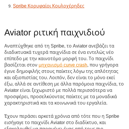
Spribe Κορυφαίοι Κουλοχέρηδες
Aviator ριτική παιχνιδιού
Αναπτύχθηκε από τη Spribe, το Aviator ανεβάζει τα
διαδικτυακά τυχερά παιχνίδια σε ένα εντελώς νέο
επίπεδο με την καινοτόμο μορφή του. Το παιχνίδι
βασίζεται στον
μηχανισμό curve crash
, που γρήγορα
έγινε δημοφιλής στους παίκτες λόγω της απλότητας
και αξιοπιστίας του. Λοιπόν, δεν είναι το μόνο εκεί
έξω, αλλά σε αντίθεση με άλλα παρόμοια παιχνίδια, το
Aviator είναι ξεχωριστό με πολλά περισσότερα να
προσφέρει, προσελκύοντας παίκτες με τα μοναδικά
χαρακτηριστικά και τα κοινωνικά του εργαλεία.
Έχουν περάσει αρκετά χρόνια από τότε που η Spribe
εισήγαγε το παιχνίδι Aviator στο διαδίκτυο, και
εξακολουθεί να παραμένει ένας από τους πιο