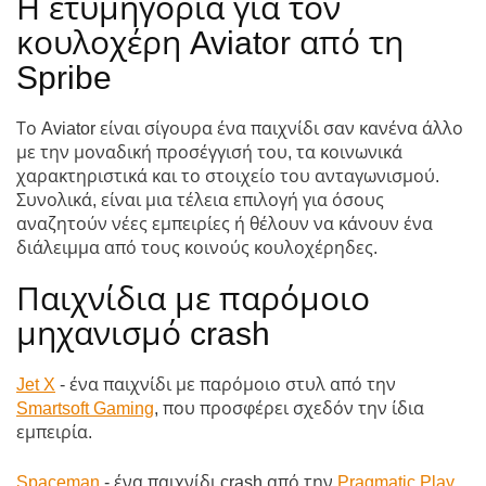
Η ετυμηγορία για τον
κουλοχέρη Aviator από τη
Spribe
Το Aviator είναι σίγουρα ένα παιχνίδι σαν κανένα άλλο
με την μοναδική προσέγγισή του, τα κοινωνικά
χαρακτηριστικά και το στοιχείο του ανταγωνισμού.
Συνολικά, είναι μια τέλεια επιλογή για όσους
αναζητούν νέες εμπειρίες ή θέλουν να κάνουν ένα
διάλειμμα από τους κοινούς κουλοχέρηδες.
Παιχνίδια με παρόμοιο
μηχανισμό crash
Jet X
- ένα παιχνίδι με παρόμοιο στυλ από την
Smartsoft Gaming
, που προσφέρει σχεδόν την ίδια
εμπειρία.
Spaceman
- ένα παιχνίδι crash από την
Pragmatic Play
,