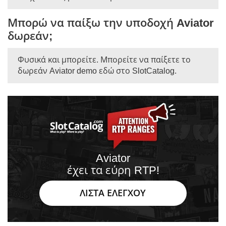
Μπορώ να παίξω την υποδοχή Aviator
δωρεάν;
Φυσικά και μπορείτε. Μπορείτε να παίξετε το
δωρεάν Aviator demo εδώ στο SlotCatalog.
Aviator
έχει τα εύρη RTP!
ΛΙΣΤΑ ΕΛΕΓΧΟΥ