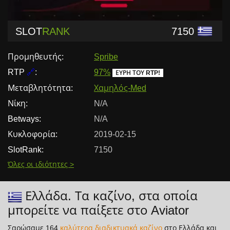
SLOT
RANK
7150
Προμηθευτής:
Spribe
RTP
🔗
:
97%
ΕΥΡΉ ΤΟΥ RTP!
Μεταβλητότητα:
Χαμηλός-Med
Νίκη:
N/A
Betways:
N/A
Κυκλοφορία:
2019-02-15
SlotRank:
7150
Όλες οι ιδιότητες >
Ελλάδα. Τα καζίνο, στα οποία
μπορείτε να παίξετε στο Aviator
Σαρώσαμε 164
καλύτερα διαδικτυακά καζίνο
στο Ελλάδα και