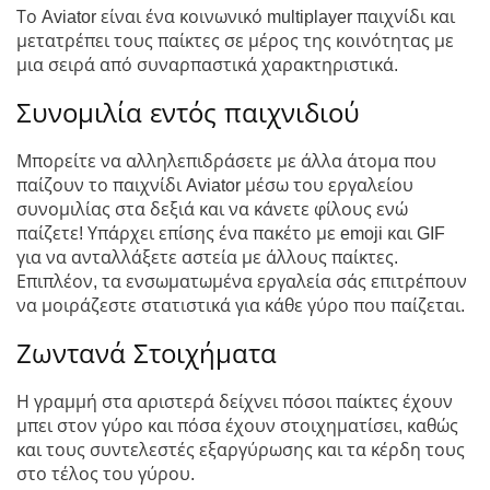
Το Aviator είναι ένα κοινωνικό multiplayer παιχνίδι και
μετατρέπει τους παίκτες σε μέρος της κοινότητας με
μια σειρά από συναρπαστικά χαρακτηριστικά.
Συνομιλία εντός παιχνιδιού
Μπορείτε να αλληλεπιδράσετε με άλλα άτομα που
παίζουν το παιχνίδι Aviator μέσω του εργαλείου
συνομιλίας στα δεξιά και να κάνετε φίλους ενώ
παίζετε! Υπάρχει επίσης ένα πακέτο με emoji και GIF
για να ανταλλάξετε αστεία με άλλους παίκτες.
Επιπλέον, τα ενσωματωμένα εργαλεία σάς επιτρέπουν
να μοιράζεστε στατιστικά για κάθε γύρο που παίζεται.
Ζωντανά Στοιχήματα
Η γραμμή στα αριστερά δείχνει πόσοι παίκτες έχουν
μπει στον γύρο και πόσα έχουν στοιχηματίσει, καθώς
και τους συντελεστές εξαργύρωσης και τα κέρδη τους
στο τέλος του γύρου.