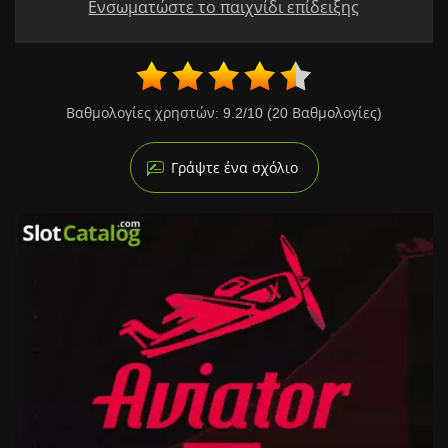
Ενσωματώστε το παιχνίδι επίδειξης
Βαθμολογίες χρηστών:
9.2
/10
(
20
Βαθμολογίες)
Γράψτε ένα σχόλιο