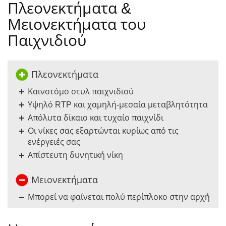
Πλεονεκτήματα &
Μειονεκτήματα του
Παιχνιδιού
Πλεονεκτήματα
Καινοτόμο στυλ παιχνιδιού
Υψηλό RTP και χαμηλή-μεσαία μεταβλητότητα
Απόλυτα δίκαιο και τυχαίο παιχνίδι
Οι νίκες σας εξαρτώνται κυρίως από τις
ενέργειές σας
Απίστευτη δυνητική νίκη
Μειονεκτήματα
Μπορεί να φαίνεται πολύ περίπλοκο στην αρχή