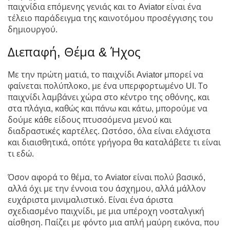
παιχνίδια επόμενης γενιάς και το Aviator είναι ένα
τέλειο παράδειγμα της καινοτόμου προσέγγισης του
δημιουργού.
Διεπαφή, Θέμα & Ήχος
Με την πρώτη ματιά, το παιχνίδι Aviator μπορεί να
φαίνεται πολύπλοκο, με ένα υπερφορτωμένο UI. Το
παιχνίδι λαμβάνει χώρα στο κέντρο της οθόνης, και
στα πλάγια, καθώς και πάνω και κάτω, μπορούμε να
δούμε κάθε είδους πτυσσόμενα μενού και
διαδραστικές καρτέλες. Ωστόσο, όλα είναι ελάχιστα
και διαισθητικά, οπότε γρήγορα θα καταλάβετε τι είναι
τι εδώ.
Όσον αφορά το θέμα, το Aviator είναι πολύ βασικό,
αλλά όχι με την έννοια του άσχημου, αλλά μάλλον
ευχάριστα μινιμαλιστικό. Είναι ένα άριστα
σχεδιασμένο παιχνίδι, με μια υπέροχη νοσταλγική
αίσθηση. Παίζει με φόντο μια απλή μαύρη εικόνα, που