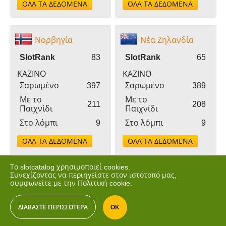
ΟΛΑ ΤΑ ΔΕΔΟΜΈΝΑ
ΟΛΑ ΤΑ ΔΕΔΟΜΈΝΑ
Νορβηγία
Νέα Ζηλανδία
SlotRank
83
SlotRank
65
ΚΑΖΊΝΟ
ΚΑΖΊΝΟ
Σαρωμένο
397
Σαρωμένο
389
Με το
Με το
211
208
Παιχνίδι
Παιχνίδι
Στο λόμπι
9
Στο λόμπι
9
ΟΛΑ ΤΑ ΔΕΔΟΜΈΝΑ
ΟΛΑ ΤΑ ΔΕΔΟΜΈΝΑ
ΠΕΡΙΉΓΗΣΗ ΣΕ ΌΛΕΣ ΤΙΣ ΧΏΡΕΣ (66)
Το slotcatalog χρησιμοποιεί cookies.
Συνεχίζοντας να περιηγείστε στον ιστότοπό μας,
συμφωνείτε με την Πολιτική cookie.
Παιχνίδια με το παρόμοιο
ΔΙΑΒΆΣΤΕ ΠΕΡΙΣΣΌΤΕΡΑ
ΟΚ
SlotRank