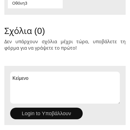
Οθόνη3
Σχόλια (0)
Δεν υπάρχουν σχόλια μέχρι τώρα, υποβάλετε τη
φόρμα για να γράψετε το πρώτο!