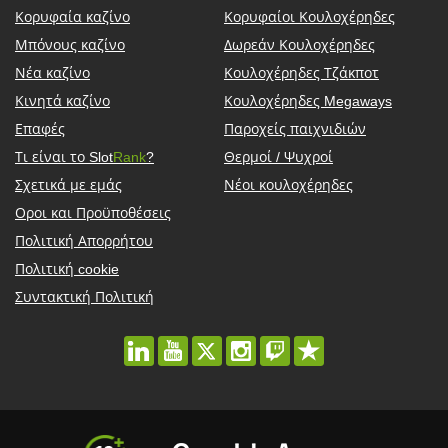
Κορυφαία καζίνο
Κορυφαίοι Κουλοχέρηδες
Μπόνους καζίνο
Δωρεάν Κουλοχέρηδες
Νέα καζίνο
Κουλοχέρηδες Τζάκποτ
Κινητά καζίνο
Κουλοχέρηδες Megaways
Επαφές
Παροχείς παιχνιδιών
Τι είναι το Slot
Rank
?
Θερμοί / Ψυχροί
Σχετικά με εμάς
Νέοι κουλοχέρηδες
Οροι και Προϋποθέσεις
Πολιτική Απορρήτου
Πολιτική cookie
Συντακτική Πολιτική
linkedin
youtube
twitter
instagram
twitch
trustpilot