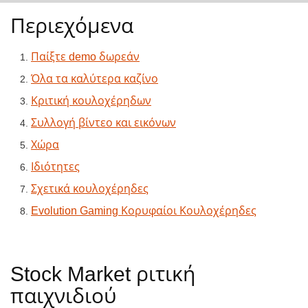
Περιεχόμενα
Παίξτε demo δωρεάν
Όλα τα καλύτερα καζίνο
Κριτική κουλοχέρηδων
Συλλογή βίντεο και εικόνων
Χώρα
Ιδιότητες
Σχετικά κουλοχέρηδες
Evolution Gaming Κορυφαίοι Κουλοχέρηδες
Stock Market ριτική
παιχνιδιού