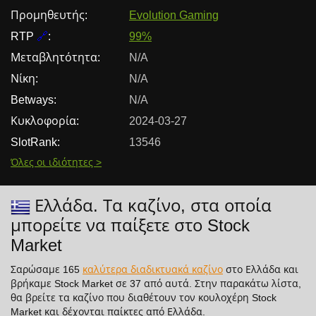
Προμηθευτής:
Evolution Gaming
RTP
🔗
:
99%
Μεταβλητότητα:
N/A
Νίκη:
N/A
Betways:
N/A
Κυκλοφορία:
2024-03-27
SlotRank:
13546
Όλες οι ιδιότητες >
Ελλάδα. Τα καζίνο, στα οποία
μπορείτε να παίξετε στο Stock
Market
Σαρώσαμε 165
καλύτερα διαδικτυακά καζίνο
στο Ελλάδα και
βρήκαμε Stock Market σε 37 από αυτά. Στην παρακάτω λίστα,
θα βρείτε τα καζίνο που διαθέτουν τον κουλοχέρη Stock
Market και δέχονται παίκτες από Ελλάδα.