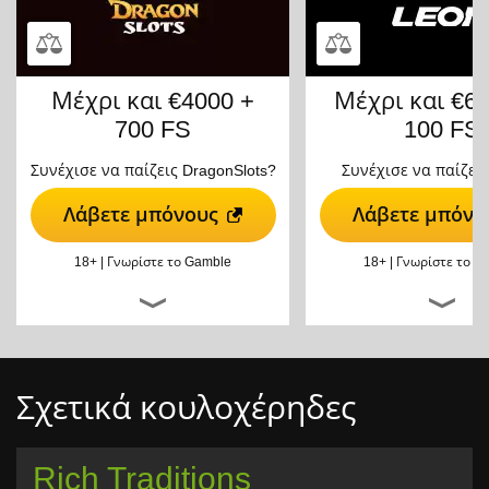
Μέχρι και €4000 +
Μέχρι και €6
700 FS
100 FS
Συνέχισε να παίζεις DragonSlots?
Συνέχισε να παίζει
Λάβετε μπόνους
Λάβετε μπόνο
18+ |
Γνωρίστε το Gamble
18+ |
Γνωρίστε το G
Σχετικά κουλοχέρηδες
Rich Traditions