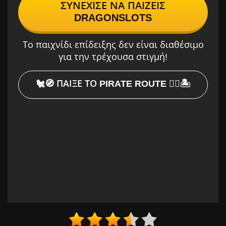
ΣΥΝΈΧΙΣΕ ΝΑ ΠΑΊΖΕΙΣ
DRAGONSLOTS
Το παιχνίδι επίδειξης δεν είναι διαθέσιμο
για την τρέχουσα στιγμή!
🐔🧭 ΠΑΊΞΕ ΤΟ PIRATE ROUTE 🏴‍☠️🏝️