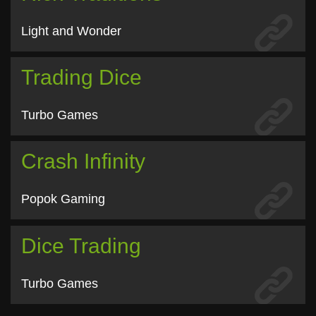
Light and Wonder
Trading Dice
Turbo Games
Crash Infinity
Popok Gaming
Dice Trading
Turbo Games