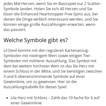
jedes Mal Herzen, wenn Sie im Basisspiel nur 2 Scatter-
Symbole landen. Holen Sie sich 40 Herzen und Sie
lösen die Enhanced Heartstopper Free Spins aus, bei
denen die Dinge wirklich interessant werden, und Sie
können einige große Auszahlungen erwarten, wenn
das passiert.
Welche Symbole gibt es?
Lil Devil kommt mit den regulären Kartenanzug-
Symbolen mit niedrigem Wert sowie einigen Tier-
Symbolen mit mittlerer Auszahlung. Das Symbol mit
dem bei weitem höchsten Wert ist das lila Herz mit
einem Schloss in der Mitte, und Sie benötigen zwischen
3 und 6 übereinstimmende Symbole auf einer
Gewinnlinie, um zu gewinnen. Hier ist die
Auszahlungstabelle für dieses Spiel:
Lila Herz mit Schloss – Zahlt das 10-fache für 6 auf
einer Gewinnlinie