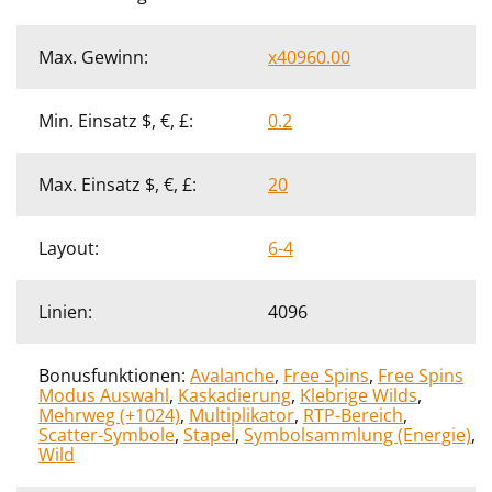
Max. Gewinn:
x40960.00
Min. Einsatz $, €, £:
0.2
Max. Einsatz $, €, £:
20
Layout:
6-4
Linien:
4096
Bonusfunktionen:
Avalanche
,
Free Spins
,
Free Spins
Modus Auswahl
,
Kaskadierung
,
Klebrige Wilds
,
Mehrweg (+1024)
,
Multiplikator
,
RTP-Bereich
,
Scatter-Symbole
,
Stapel
,
Symbolsammlung (Energie)
,
Wild