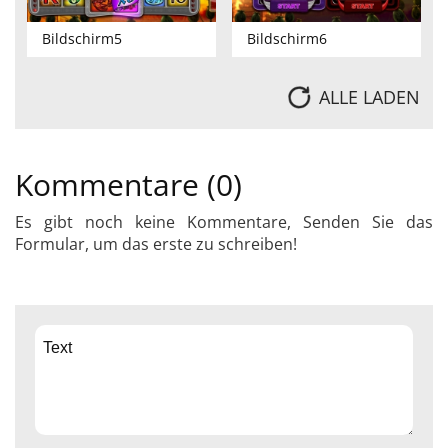
Bildschirm5
Bildschirm6
ALLE LADEN
Kommentare (0)
Es gibt noch keine Kommentare, Senden Sie das
Formular, um das erste zu schreiben!