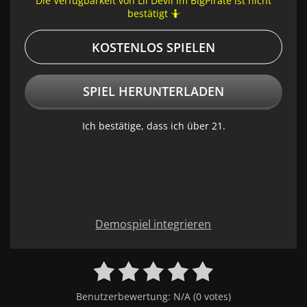
Die Verfügbarkeit von Lil Devil im BigPirate ist nicht
bestätigt 🤷
KOSTENLOS SPIELEN
SPIEL HERUNTERLADEN
Ich bestätige, dass ich über 21.
Demospiel integrieren
Benutzerbewertung:
N/A
(
0
votes)