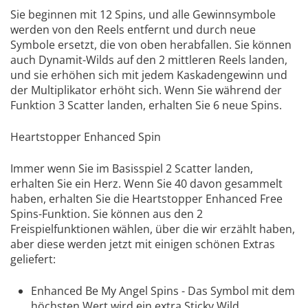
Sie beginnen mit 12 Spins, und alle Gewinnsymbole
werden von den Reels entfernt und durch neue
Symbole ersetzt, die von oben herabfallen. Sie können
auch Dynamit-Wilds auf den 2 mittleren Reels landen,
und sie erhöhen sich mit jedem Kaskadengewinn und
der Multiplikator erhöht sich. Wenn Sie während der
Funktion 3 Scatter landen, erhalten Sie 6 neue Spins.
Heartstopper Enhanced Spin
Immer wenn Sie im Basisspiel 2 Scatter landen,
erhalten Sie ein Herz. Wenn Sie 40 davon gesammelt
haben, erhalten Sie die Heartstopper Enhanced Free
Spins-Funktion. Sie können aus den 2
Freispielfunktionen wählen, über die wir erzählt haben,
aber diese werden jetzt mit einigen schönen Extras
geliefert:
Enhanced Be My Angel Spins - Das Symbol mit dem
höchsten Wert wird ein extra Sticky Wild