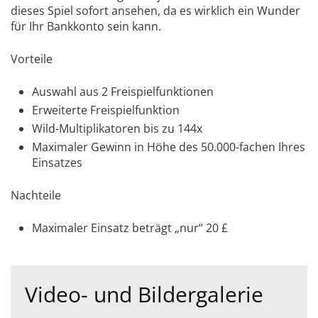
dieses Spiel sofort ansehen, da es wirklich ein Wunder
für Ihr Bankkonto sein kann.
Vorteile
Auswahl aus 2 Freispielfunktionen
Erweiterte Freispielfunktion
Wild-Multiplikatoren bis zu 144x
Maximaler Gewinn in Höhe des 50.000-fachen Ihres
Einsatzes
Nachteile
Maximaler Einsatz beträgt „nur“ 20 £
Video- und Bildergalerie