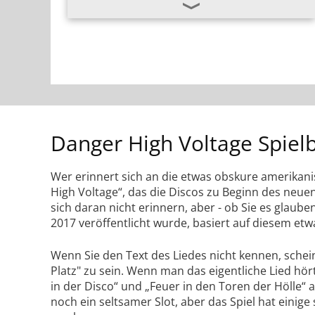
Danger High Voltage Spielb
Wer erinnert sich an die etwas obskure amerikani
High Voltage“, das die Discos zu Beginn des neuen
sich daran nicht erinnern, aber - ob Sie es glaube
2017 veröffentlicht wurde, basiert auf diesem etw
Wenn Sie den Text des Liedes nicht kennen, schei
Platz" zu sein. Wenn man das eigentliche Lied hör
in der Disco“ und „Feuer in den Toren der Hölle“ 
noch ein seltsamer Slot, aber das Spiel hat einige