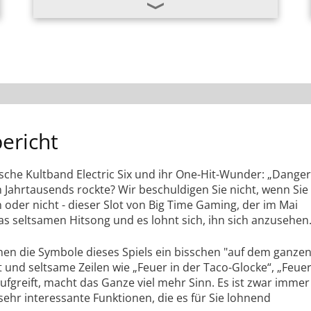
ericht
sche Kultband Electric Six und ihr One-Hit-Wunder: „Danger
 Jahrtausends rockte? Wir beschuldigen Sie nicht, wenn Sie
n oder nicht - dieser Slot von Big Time Gaming, der im Mai
as seltsamen Hitsong und es lohnt sich, ihn sich anzusehen
nen die Symbole dieses Spiels ein bisschen "auf dem ganze
t und seltsame Zeilen wie „Feuer in der Taco-Glocke“, „Feue
aufgreift, macht das Ganze viel mehr Sinn. Es ist zwar immer
 sehr interessante Funktionen, die es für Sie lohnend