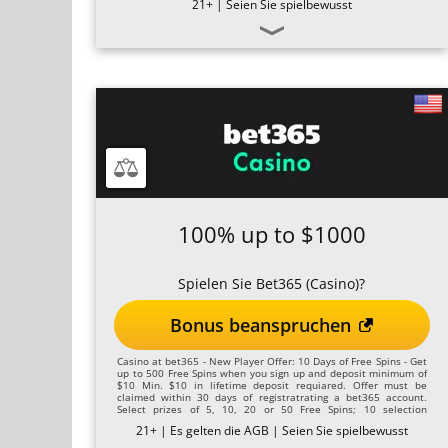
21+ |
Seien Sie spielbewusst
100% up to $1000
Spielen Sie Bet365 (Casino)?
Bonus beanspruchen
Casino at bet365 - New Player Offer: 10 Days of Free Spins - Get
up to 500 Free Spins when you sign up and deposit minimum of
$10 Min. $10 in lifetime deposit requiared. Offer must be
claimed within 30 days of registratrating a bet365 account.
Select prizes of 5, 10, 20 or 50 Free Spins; 10 selection
available within 20 days, 24 hours between each selection.
21+ |
Es gelten die AGB
|
Seien Sie spielbewusst
Max. prize, game restrictions, time limits and T&Cs apply.
Registration required