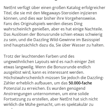
NetEnt verfügt über einen großen Katalog erfolgreicher
Titel, die sie mit den Megaways-Steroiden injizieren
können, und dies war bisher ihre Vorgehensweise.
Fans des Originalspiels werden dieses Ding
wahrscheinlich genießen, aber es hat einige Nachteile.
Das Auslösen der Bonusrunde schien etwas schwierig
zu sein, und die Dazzling Wild-Gewinne im Basisspiel
sind hauptsächlich dazu da, Sie über Wasser zu halten.
Trotz der leuchtenden Farben und des
ungewöhnlichen Layouts wird es nach einiger Zeit
etwas langweilig. Wenn die Bonusrunde endlich
ausgelöst wird, kann es interessant werden.
Höchstwahrscheinlich müssen Sie jedoch die Dazzling-
Zähler erheblich aufbauen, um das
50.000-fache
Potenzial zu erreichen. Es wurden genügend
Anstrengungen unternommen, um eine solide
Fortsetzung zu erstellen, aber NetEnt hat sich nicht
wirklich die Mühe gemacht, um es spektakulär zu