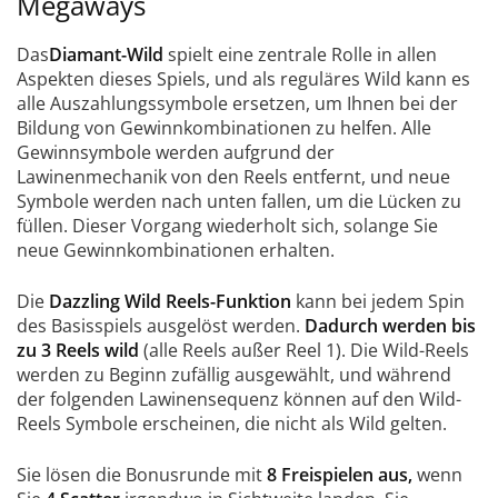
Megaways
Das
Diamant-Wild
spielt eine zentrale Rolle in allen
Aspekten dieses Spiels, und als reguläres Wild kann es
alle Auszahlungssymbole ersetzen, um Ihnen bei der
Bildung von Gewinnkombinationen zu helfen. Alle
Gewinnsymbole werden aufgrund der
Lawinenmechanik von den Reels entfernt, und neue
Symbole werden nach unten fallen, um die Lücken zu
füllen. Dieser Vorgang wiederholt sich, solange Sie
neue Gewinnkombinationen erhalten.
Die
Dazzling Wild Reels-Funktion
kann bei jedem Spin
des Basisspiels ausgelöst werden.
Dadurch werden bis
zu 3 Reels wild
(alle Reels außer Reel 1). Die Wild-Reels
werden zu Beginn zufällig ausgewählt, und während
der folgenden Lawinensequenz können auf den Wild-
Reels Symbole erscheinen, die nicht als Wild gelten.
Sie lösen die Bonusrunde mit
8 Freispielen aus,
wenn