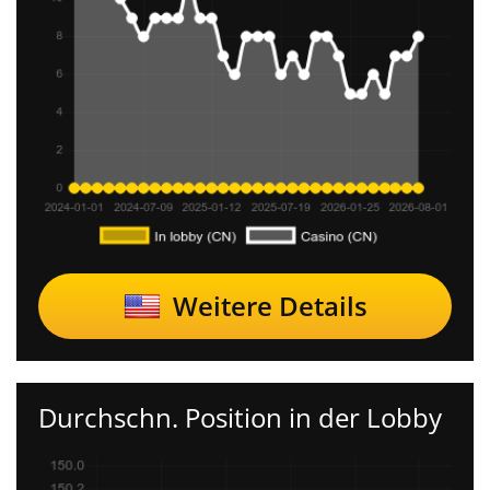
Weitere Details
Durchschn. Position in der Lobby