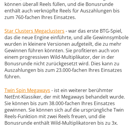
können überall Reels füllen, und die Bonusrunde
enthält auch verknüpfte Reels für Auszahlungen bis
zum 760-fachen Ihres Einsatzes.
Star Clusters Megaclusters
- war das erste BTG-Spiel,
das die neue Engine einführte, und alle Gewinnsymbole
wurden in kleinere Versionen aufgeteilt, die zu mehr
Gewinnen führen könnten. Sie profitieren auch von
einem progressiven Wild-Multiplikator, der in der
Bonusrunde nicht zurückgesetzt wird. Dies kann zu
Auszahlungen bis zum 23.000-fachen Ihres Einsatzes
führen.
Twin Spin Megaways
- ist ein weiterer berühmter
NetEnt-Klassiker, der mit Megaways behandelt wurde.
Sie können bis zum 38.000-fachen Ihres Einsatzes
gewinnen. Sie können sich auf die ursprüngliche Twin
Reels-Funktion mit zwei Reels freuen, und die
Bonusrunde enthält Wild-Multiplikatoren bis zu 3x.