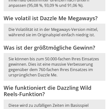
innerhalb bestimmter Grenzen nach untern
anpassen (95,08 %, 93,09 % und 91,06 %).
Wie volatil ist Dazzle Me Megaways?
Die Volatilität ist in der Megaways-Version mittel,
während sie im Originalspiel einfach niedrig ist.
Was ist der größtmögliche Gewinn?
Sie können bis zum 50.000-fachen Ihres Einsatzes
gewinnen. Dies ist eine massive Verbesserung
gegenüber dem 760-fachen Ihres Einsatzes im
ursprünglichen Dazzle Me.
Wie funktioniert die Dazzling Wild
Reels-Funktion?
Diese wird zu zufälligen Zeiten im Basisspiel