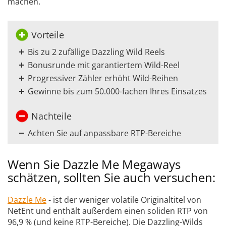
machen.
Vorteile
Bis zu 2 zufällige Dazzling Wild Reels
Bonusrunde mit garantiertem Wild-Reel
Progressiver Zähler erhöht Wild-Reihen
Gewinne bis zum 50.000-fachen Ihres Einsatzes
Nachteile
Achten Sie auf anpassbare RTP-Bereiche
Wenn Sie Dazzle Me Megaways
schätzen, sollten Sie auch versuchen:
Dazzle Me
- ist der weniger volatile Originaltitel von
NetEnt und enthält außerdem einen soliden RTP von
96,9 % (und keine RTP-Bereiche). Die Dazzling-Wilds