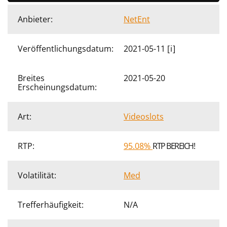
Anbieter:
NetEnt
Veröffentlichungsdatum:
2021-05-11
[ i ]
Breites
2021-05-20
Erscheinungsdatum:
Art:
Videoslots
RTP:
95.08%
RTP BEREICH!
Volatilität:
Med
Trefferhäufigkeit:
N/A