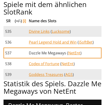
Spiele mit dem ähnlichen
SlotRank
SR
(+/-)
[i]
Name des Slots
535
Divine Links
(
Lucksome
)
536
Pearl Legend Hold and Win
(
iSoftBet
)
537
Dazzle Me Megaways (
NetEnt
)
538
Codex of Fortune
(
NetEnt
)
539
Goddess Treasures
(
AGS
)
Statistik des Spiels. Dazzle Me
Megaways von NetEnt