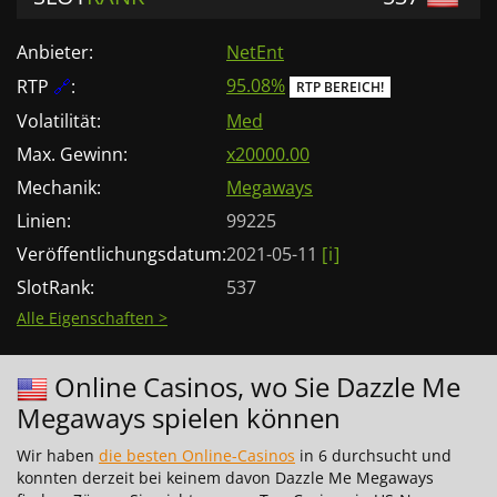
Anbieter:
NetEnt
95.08%
RTP
🔗
:
RTP BEREICH!
Volatilität:
Med
Max. Gewinn:
x20000.00
Mechanik:
Megaways
Linien:
99225
Veröffentlichungsdatum:
2021-05-11
[ i ]
SlotRank:
537
Alle Eigenschaften >
Online Casinos, wo Sie Dazzle Me
Megaways spielen können
Wir haben
die besten Online-Casinos
in 6 durchsucht und
konnten derzeit bei keinem davon Dazzle Me Megaways