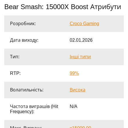
Bear Smash: 15000X Boost Атрибути
Розробник:
Croco Gaming
Дата виходу:
02.01.2026
Тип:
Інші типи
RTP:
99%
Волатильність:
Висока
Частота виграшів (Hit
N/A
Frequency):