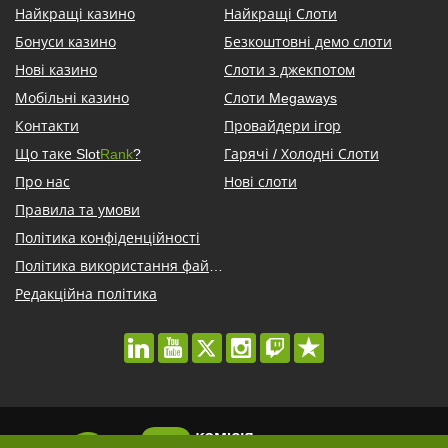
Найкращі казино
Найкращі Слоти
Бонуси казино
Безкоштовні демо слоти
Нові казино
Слоти з джекпотом
Мобільні казино
Слоти Megaways
Контакти
Провайдери ігор
Що таке Slot
Rank
?
Гарячі / Холодні Слоти
Про нас
Нові слоти
Правила та умови
Політика конфіденційності
Політика використання файлів cookie
Редакційна політика
linkedin
youtube
twitter
instagram
twitch
trustpilot