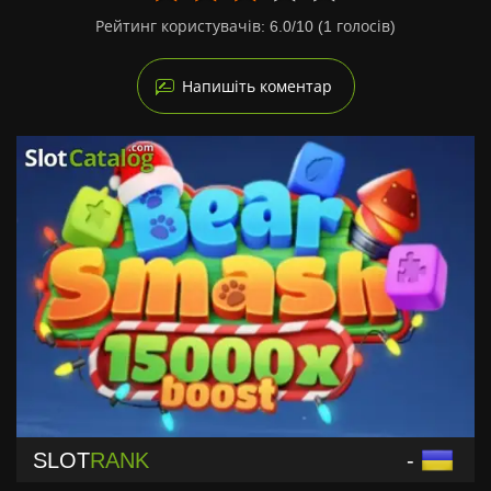
Рейтинг користувачів:
6.0
/10
(
1
голосів)
Напишіть коментар
SLOT
RANK
-