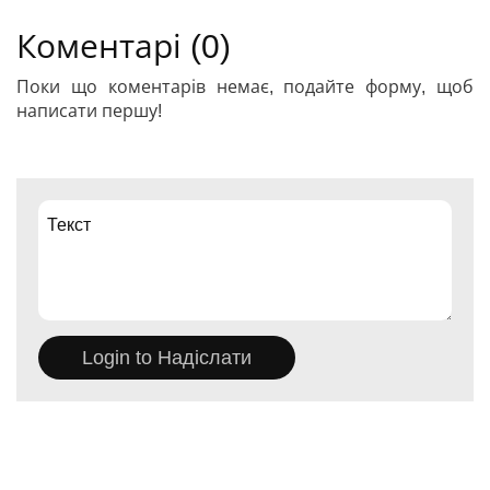
Коментарі (0)
Поки що коментарів немає, подайте форму, щоб
написати першу!