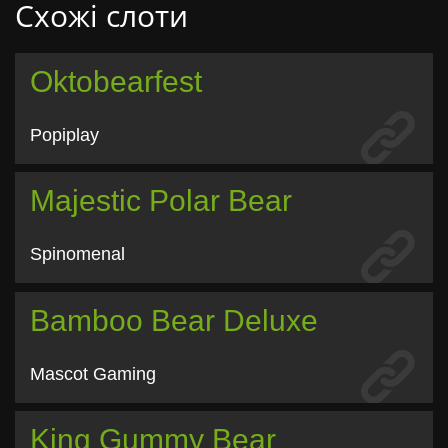
Схожі слоти
Oktobearfest
Popiplay
Majestic Polar Bear
Spinomenal
Bamboo Bear Deluxe
Mascot Gaming
King Gummy Bear