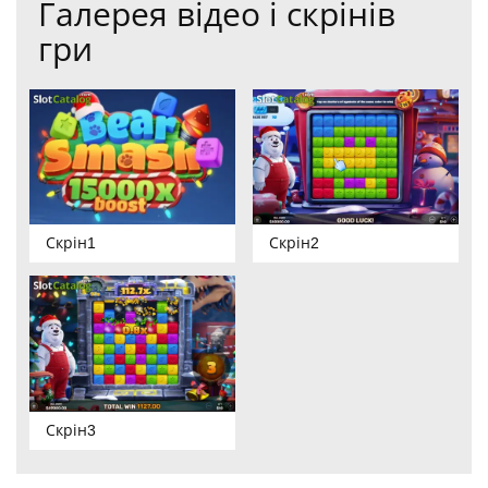
Галерея відео і скрінів
гри
Скрін1
Скрін2
Скрін3