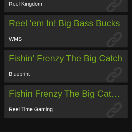
Reel Kingdom
Reel 'em In! Big Bass Bucks
WMS
Fishin' Frenzy The Big Catch
Blueprint
Fishin Frenzy The Big Catch Megaways
Reel Time Gaming