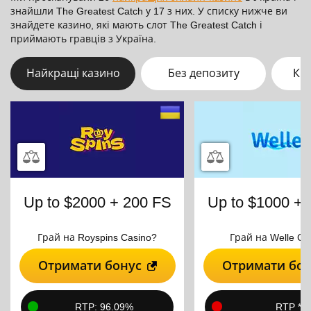
знайшли The Greatest Catch у 17 з них. У списку нижче ви
знайдете казино, які мають слот The Greatest Catch і
приймають гравців з Україна.
Найкращі казино
Без депозиту
Кр
Up to $2000 + 200 FS
Up to $1000 + 
Грай на Royspins Casino?
Грай на Welle Ca
Отримати бонус
Отримати бон
RTP: 96.09%
RTP *