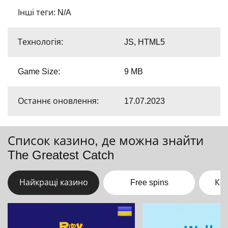
Інші теги: N/A
Технологія:
JS, HTML5
Game Size:
9 MB
Останнє оновлення:
17.07.2023
Список казино, де можна знайти
The Greatest Catch
Найкращі казино
Free spins
Кр