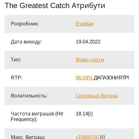
The Greatest Catch Атрибути
Розробник:
Evoplay
Дата виходу:
19.04.2022
Тип:
Відео слоти
RTP:
96.09%
ДІАПАЗОНИ RTP!
Волатильність:
Середньо-Висока
Частота виграшів (Hit
18.14
[ i ]
Frequency):
Макс. Виграш:
x10000.00
[ i ]