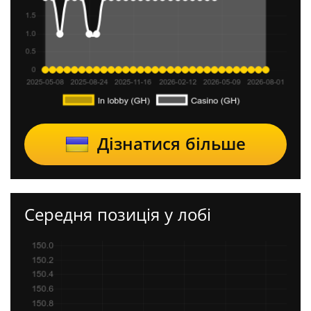
Дізнатися більше
Середня позиція у лобі