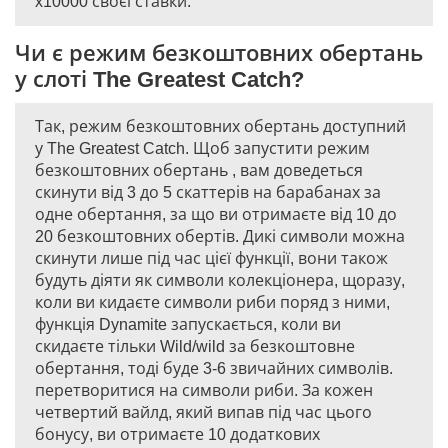
x10000
своєї ставки.
Чи є режим безкоштовних обертань
у слоті The Greatest Catch?
Так, режим
безкоштовних обертань
доступний
у The Greatest Catch. Щоб запустити режим
безкоштовних обертань
, вам доведеться
скинути від
3
до
5
скаттерів на барабанах за
одне обертання, за що ви отримаєте від
10
до
20
безкоштовних обертів. Дикі символи можна
скинути лише під час цієї функції, вони також
будуть діяти як символи колекціонера, щоразу,
коли ви кидаєте символи риби поряд з ними,
функція Dynamite
запускається, коли ви
скидаєте тільки Wild/wild за безкоштовне
обертання, тоді буде 3-6 звичайних символів.
перетворитися на символи риби. За кожен
четвертий вайлд, який випав під час цього
бонусу, ви отримаєте
10
додаткових