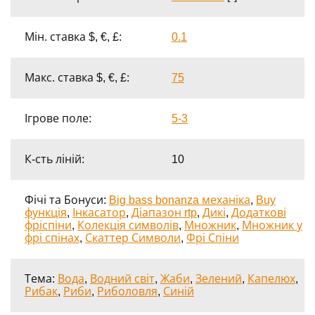
Мін. ставка $, €, £:
0.1
Макс. ставка $, €, £:
75
Ігрове поле:
5-3
К-сть ліній:
10
Фічі та Бонуси:
Big bass bonanza механіка
,
Buy
функція
,
Інкасатор
,
Діапазон rtp
,
Дикі
,
Додаткові
фріспіни
,
Колекція символів
,
Множник
,
Множник у
фрі спінах
,
Скаттер Символи
,
Фрі Спіни
Тема:
Вода
,
Водний світ
,
Жаби
,
Зелений
,
Капелюх
,
Рибак
,
Риби
,
Риболовля
,
Синій