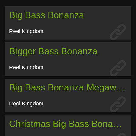
Big Bass Bonanza
Reel Kingdom
Bigger Bass Bonanza
Reel Kingdom
Big Bass Bonanza Megaways
Reel Kingdom
Christmas Big Bass Bonanza