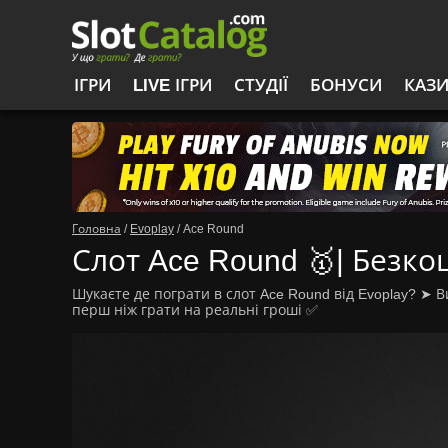
ІГРИ
LIVE ІГРИ
СТУДІЇ
БОНУСИ
КАЗ
Головна
/
Evoplay
/
Ace Round
Слот Ace Round 🥇| Безко
Шукаєте де пограти в слот Ace Round від Evoplay? ➤
перш ніж грати на реальні гроші ✅