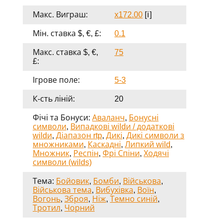
Макс. Виграш:
x172.00
[ i ]
Мін. ставка $, €, £:
0.1
Макс. ставка $, €,
75
£:
Ігрове поле:
5-3
К-сть ліній:
20
Фічі та Бонуси:
Аваланч
,
Бонусні
символи
,
Випадкові wildи / додаткові
wildи
,
Діапазон rtp
,
Дикі
,
Дикі символи з
множниками
,
Каскадні
,
Липкий wild
,
Множник
,
Респін
,
Фрі Спіни
,
Ходячі
символи (wilds)
Тема:
Бойовик
,
Бомби
,
Військова
,
Військова тема
,
Вибухівка
,
Воїн
,
Вогонь
,
Зброя
,
Ніж
,
Темно синій
,
Тротил
,
Чорний