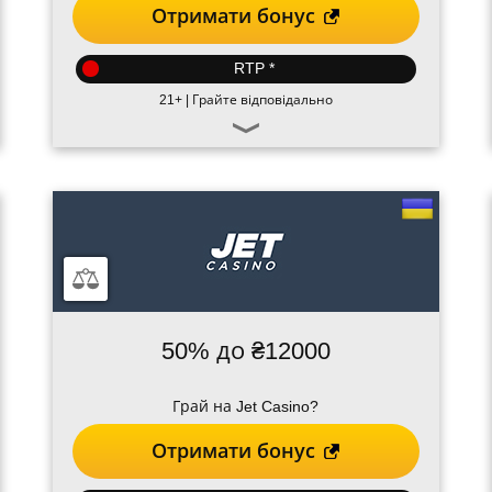
Отримати бонус
RTP *
21+ |
Грайте відповідально
50% до ₴12000
Грай на Jet Casino?
Отримати бонус