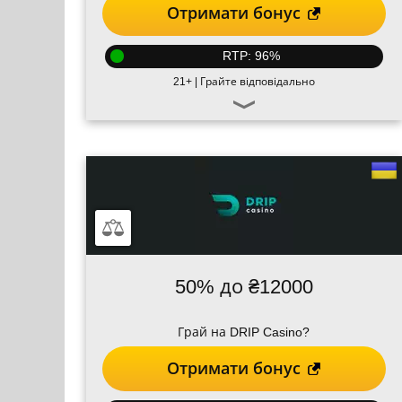
Отримати бонус
RTP: 96%
21+ |
Грайте відповідально
50% до ₴12000
Грай на DRIP Casino?
Отримати бонус