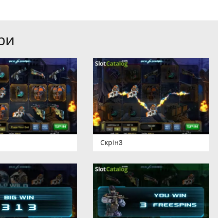
гри
Скрін3