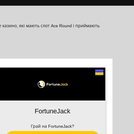
е казино, які мають слот Ace Round і приймають
FortuneJack
Грай на FortuneJack?