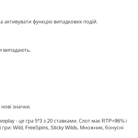
а активувати функцію випадкових подій.
ли випадають.
 нові значки.
voplay - це гра 5*3 з 20 ставками. Слот має RTP=96% і
ри: Wild, FreeSpins, Sticky Wilds, Множник, бонусні