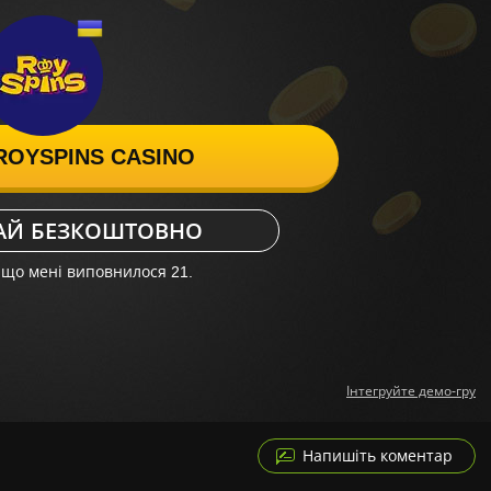
ROYSPINS CASINO
РАЙ БЕЗКОШТОВНО
 що мені виповнилося 21.
Інтегруйте демо-гру
Напишіть коментар