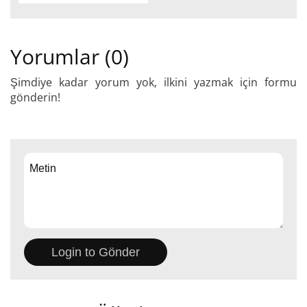
Yorumlar (0)
Şimdiye kadar yorum yok, ilkini yazmak için formu
gönderin!