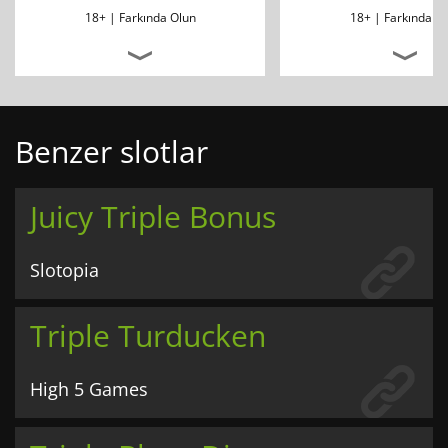
18+ |
Farkında Olun
18+ |
Farkında O
Benzer slotlar
Juicy Triple Bonus
Slotopia
Triple Turducken
High 5 Games