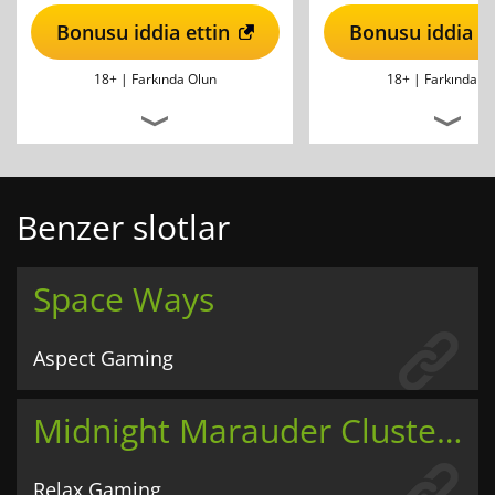
Bonusu iddia ettin
Bonusu iddia et
18+ |
Farkında Olun
18+ |
Farkında O
Benzer slotlar
Space Ways
Aspect Gaming
Midnight Marauder ClusterBreaker
Relax Gaming