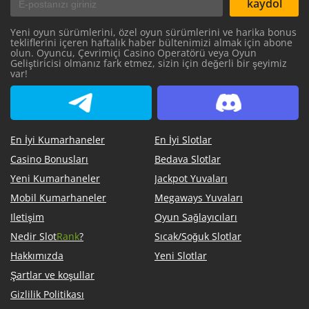
kaydol
Yeni oyun sürümlerini, özel oyun sürümlerini ve harika bonus
tekliflerini içeren haftalık haber bültenimizi almak için abone
olun. Oyuncu, Çevrimiçi Casino Operatörü veya Oyun
Geliştiricisi olmanız fark etmez, sizin için değerli bir şeyimiz
var!
SlotCatalog Telegram
SlotCatalog Discord
En İyi Kumarhaneler
En İyi Slotlar
Casino Bonusları
Bedava Slotlar
Yeni Kumarhaneler
Jackpot Yuvaları
Mobil Kumarhaneler
Megaways Yuvaları
Iletişim
Oyun Sağlayıcıları
Nedir Slot
Rank
?
Sıcak/Soğuk Slotlar
Hakkımızda
Yeni Slotlar
Şartlar ve koşullar
Gizlilik Politikası