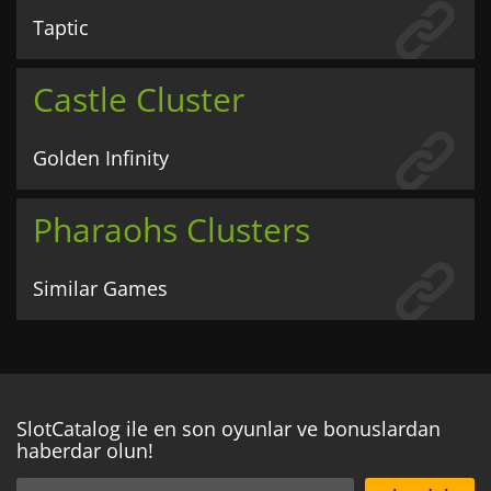
Taptic
Castle Cluster
Golden Infinity
Pharaohs Clusters
Similar Games
SlotCatalog ile en son oyunlar ve bonuslardan
haberdar olun!