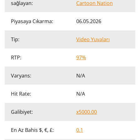
sağlayan:
Cartoon Nation
Piyasaya Cıkarma:
06.05.2026
Tip:
Video Yuvaları
RTP:
97%
Varyans:
N/A
Hit Rate:
N/A
Galibiyet:
x5000.00
En Az Bahis $, €, £:
0.1