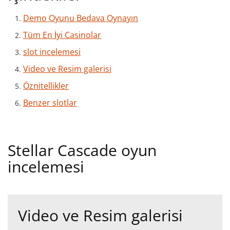
Demo Oyunu Bedava Oynayın
Tüm En İyi Casinolar
slot incelemesi
Video ve Resim galerisi
Öznitellikler
Benzer slotlar
Stellar Cascade oyun
incelemesi
Video ve Resim galerisi