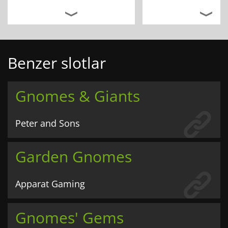
Benzer slotlar
Gnomes & Giants
Peter and Sons
Garden Gnomes
Apparat Gaming
Gnomes' Gems