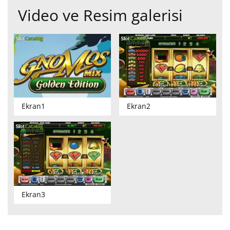
Video ve Resim galerisi
Ekran1
Ekran2
Ekran3