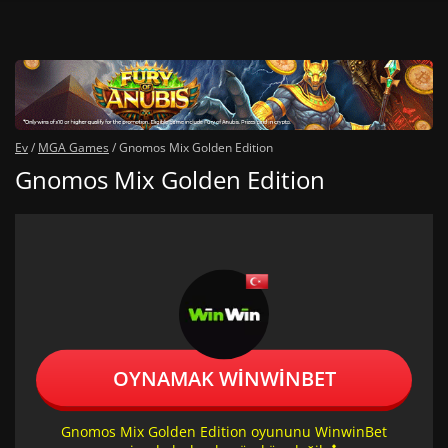
Ev
/
MGA Games
/
Gnomos Mix Golden Edition
Gnomos Mix Golden Edition
OYNAMAK WINWINBET
Gnomos Mix Golden Edition oyununu WinwinBet