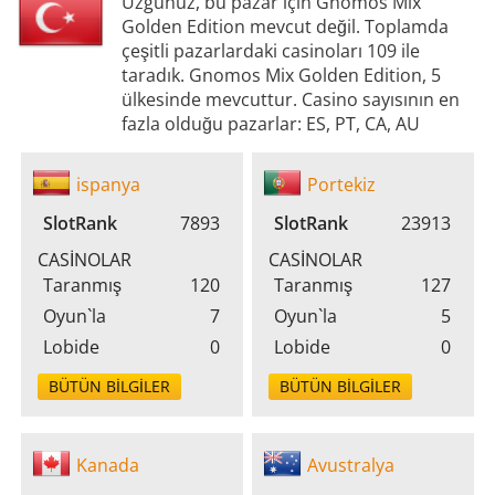
Üzgünüz, bu pazar için Gnomos Mix
Golden Edition mevcut değil. Toplamda
çeşitli pazarlardaki casinoları 109 ile
taradık. Gnomos Mix Golden Edition, 5
ülkesinde mevcuttur. Casino sayısının en
fazla olduğu pazarlar: ES, PT, CA, AU
ispanya
Portekiz
SlotRank
7893
SlotRank
23913
CASINOLAR
CASINOLAR
Taranmış
120
Taranmış
127
Oyun`la
7
Oyun`la
5
Lobide
0
Lobide
0
BÜTÜN BILGILER
BÜTÜN BILGILER
Kanada
Avustralya