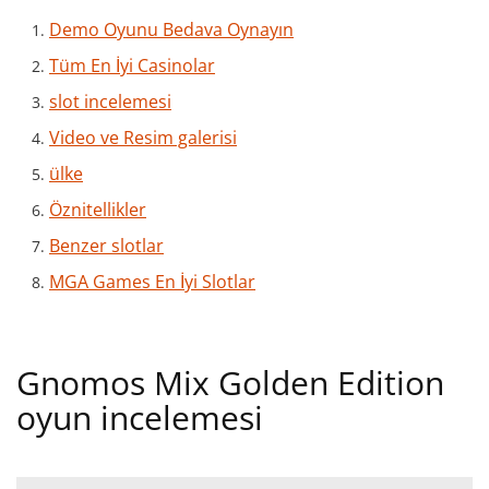
Demo Oyunu Bedava Oynayın
Tüm En İyi Casinolar
slot incelemesi
Video ve Resim galerisi
ülke
Öznitellikler
Benzer slotlar
MGA Games En İyi Slotlar
Gnomos Mix Golden Edition
oyun incelemesi