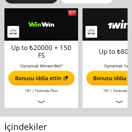
Up to ₺20000 + 150
Up to ₺80
FS
Oynamak WinwinBet?
Oynamak 1wi
Bonusu iddia ettin
Bonusu iddia et
18+ |
Farkında Olun
18+ |
Farkında O
İçindekiler