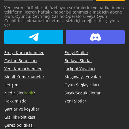
Yeni oyun sürümlerini, özel oyun sürümlerini ve harika bonus
tekliflerini içeren haftalık haber bültenimizi almak için abone
olun. Oyuncu, Çevrimiçi Casino Operatörü veya Oyun
Geliştiricisi olmanız fark etmez, sizin için değerli bir şeyimiz
var!
SlotCatalog Telegram
SlotCatalog Discord
En İyi Kumarhaneler
En İyi Slotlar
Casino Bonusları
Bedava Slotlar
Yeni Kumarhaneler
Jackpot Yuvaları
Mobil Kumarhaneler
Megaways Yuvaları
Iletişim
Oyun Sağlayıcıları
Nedir Slot
Rank
?
Sıcak/Soğuk Slotlar
Hakkımızda
Yeni Slotlar
Şartlar ve koşullar
Gizlilik Politikası
Çerez politikası