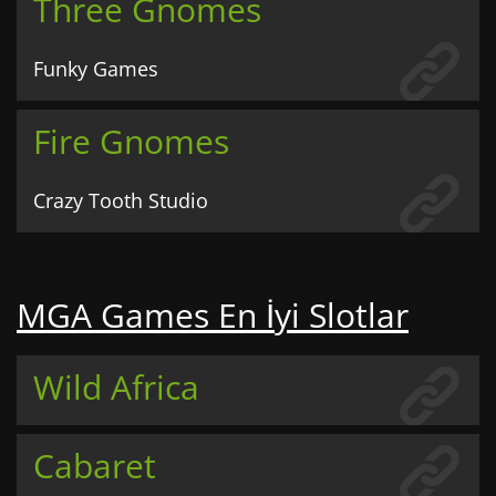
Three Gnomes
Funky Games
Fire Gnomes
Crazy Tooth Studio
MGA Games En İyi Slotlar
Wild Africa
Cabaret