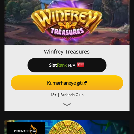
Winfrey Treasures
N/A
Kumarhaneye git
18+ |
Farkında Olun