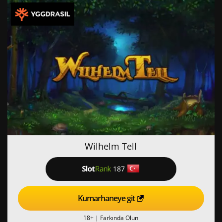
Wilhelm Tell
187
Kumarhaneye git
18+ |
Farkında Olun