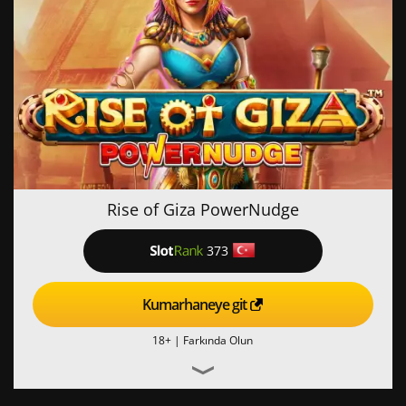
Rise of Giza PowerNudge
373
Kumarhaneye git
18+ |
Farkında Olun