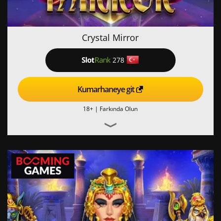
Crystal Mirror
278
Kumarhaneye git
18+ |
Farkında Olun