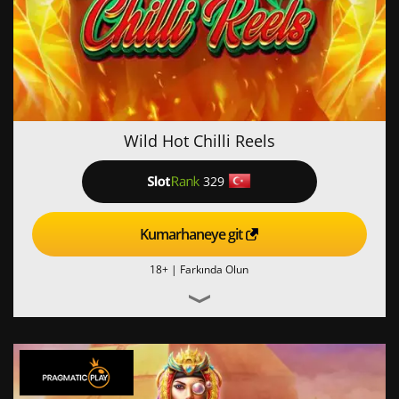
Wild Hot Chilli Reels
329
Kumarhaneye git
18+ |
Farkında Olun