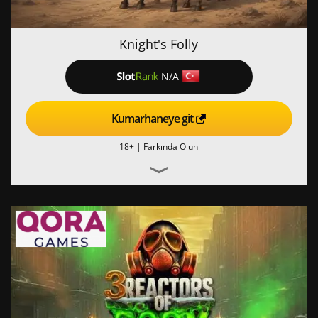
Knight's Folly
N/A
Kumarhaneye git
18+ |
Farkında Olun