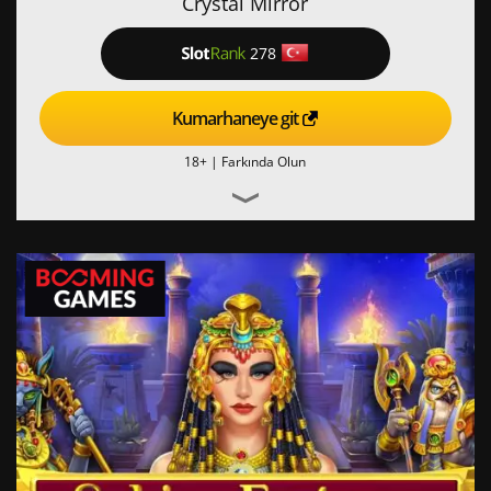
Crystal Mirror
278
Kumarhaneye git
18+ |
Farkında Olun