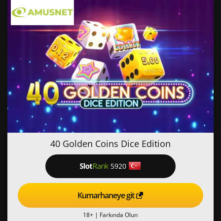
40 Golden Coins Dice Edition
5920
Kumarhaneye git
18+ |
Farkında Olun