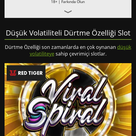
18+ |
Farkında Olun
Düşük Volatiliteli Dürtme Özelliği Slot
Dürtme Özelliği son zamanlarda en çok oynanan
düşük
volatiliteye
sahip çevrimiçi slotlar.