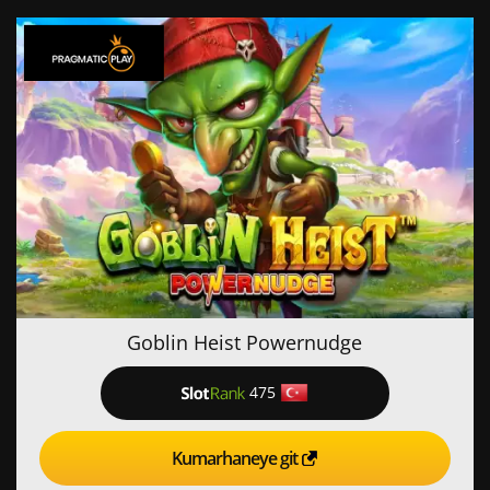
Goblin Heist Powernudge
475
Kumarhaneye git