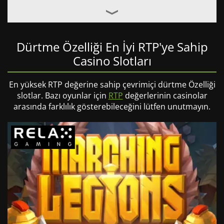
Dürtme Özelliği En İyi RTP'ye Sahip
Casino Slotları
En yüksek RTP değerine sahip çevrimiçi dürtme Özelliği
slotlar. Bazı oyunlar için
RTP
değerlerinin casinolar
arasında farklılık gösterebileceğini lütfen unutmayın.