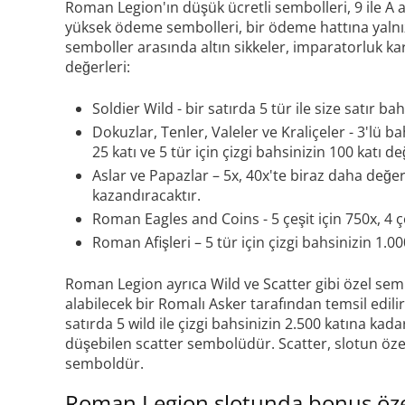
Roman Legion'ın düşük ücretli sembolleri, 9 ile A a
yüksek ödeme sembolleri, bir ödeme hattına yalnız
semboller arasında altın sikkeler, imparatorluk k
değerleri:
Soldier Wild - bir satırda 5 tür ile size satır ba
Dokuzlar, Tenler, Valeler ve Kraliçeler - 3'lü bah
25 katı ve 5 tür için çizgi bahsinizin 100 katı d
Aslar ve Papazlar – 5x, 40x'te biraz daha değerli
kazandıracaktır.
Roman Eagles and Coins - 5 çeşit için 750x, 4 çe
Roman Afişleri – 5 tür için çizgi bahsinizin 1.00
Roman Legion ayrıca Wild ve Scatter gibi özel sem
alabilecek bir Romalı Asker tarafından temsil edi
satırda 5 wild ile çizgi bahsinizin 2.500 katına kadar
düşebilen scatter sembolüdür. Scatter, slotun özel
semboldür.
Roman Legion slotunda bonus özel