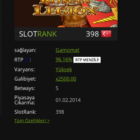
SLOT
RANK
398
sağlayan:
Gamomat
96.16%
RTP
🔗
:
RTP MENZILI!
Varyans:
Yüksek
Galibiyet:
x2500.00
Betways:
5
Piyasaya
01.02.2014
Cıkarma:
SlotRank:
398
Tüm Özellikleri >