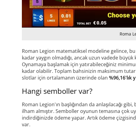
Roma Le
Roman Legion matematiksel modeline gelince, b
kadar yaygın olmadığı, ancak uzun vadede büyük k
Oynamaya başlamak için yatırabileceğiniz minim
kadar olabilir. Toplam bahsinizin maksimum tutar
slotlar için ortalamanın üzerinde olan
%96,16'lık 
Hangi semboller var?
Roman Legion'ın başlığından da anlaşılacağı gibi,
ilham almıştır. Semboller oyunun temasına çok uy
indirdiğinizde ödeme yapar. Artık ödeme çizgisin
var.