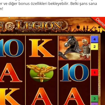
r ve diğer bonus özellikleri bekleyebilir. Belki şans sana
n!