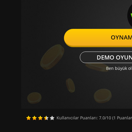
OYNAM
DEMO OYUN
Ben büyük o
Kullanıcılar Puanları:
7.0
/10
(
1
Puanlar