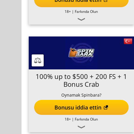
18+ |
Farkında Olun
100% up to $500 + 200 FS + 1
Bonus Crab
Oynamak Spinbara?
Bonusu iddia ettin
18+ |
Farkında Olun