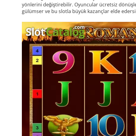
yönlerini değiştirebilir. Oyuncular ücretsiz dönüşle
gülümser ve bu slotla büyük kazançlar elde edersi