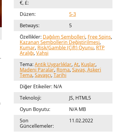
€, £:
Düzen:
5-3
Betways:
5
Özellikler:
Dağılım Sembolleri
,
Free Spins
,
Kazanan Sembollerin Değiştirilmesi
,
Kumar
,
Risk/Gamble (Çift) Oyunu
,
RTP
Aralığı
,
Vahşi
.
Tema:
Antik Uygarlıklar
,
At
,
Kuşlar
,
Madeni Paralar
,
Roma
,
Savaş, Askeri
Tema
,
Savaşçı
,
Tarihi
Diğer Etikeiler: N/A
Teknoloji:
JS, HTML5
n
Oyun Boyutu:
N/A MB
Son
11.02.2022
Güncellemeler: