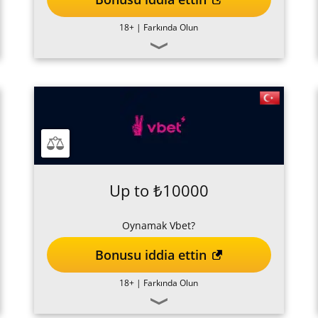
18+ |
Farkında Olun
Up to ₺10000
Oynamak Vbet?
Bonusu iddia ettin
18+ |
Farkında Olun