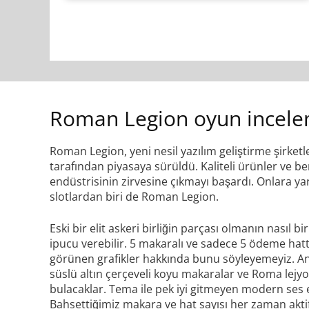
Roman Legion oyun incele
Roman Legion, yeni nesil yazılım geliştirme şirket
tarafından piyasaya sürüldü. Kaliteli ürünler ve
endüstrisinin zirvesine çıkmayı başardı. Onlara y
slotlardan biri de Roman Legion.
Eski bir elit askeri birliğin parçası olmanın nasıl 
ipucu verebilir. 5 makaralı ve sadece 5 ödeme hatt
görünen grafikler hakkında bunu söyleyemeyiz. An
süslü altın çerçeveli koyu makaralar ve Roma lejyo
bulacaklar. Tema ile pek iyi gitmeyen modern ses 
Bahsettiğimiz makara ve hat sayısı her zaman aktif