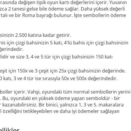
rasında değişen tipik oyun kartı değerlerini içerir. Yuvanın
ca 2 tanesi gelse bile ödeme sağlar. Daha yüksek değerli
artalı ve bir Roma bayrağı bulunur. İşte sembollerin ödeme
hsinizin 2.500 katına kadar getirir.
is için çizgi bahsinizin 5 katı, 4'lü bahis için çizgi bahsinizin
eğerindedir.
dir ve size 3, 4 ve 5 tür için çizgi bahsinizin 150 katı
şit için 150x ve 3 çeşit için 25x çizgi bahsinizin değerinde.
0 katı, 3 ve 4 tür ise sırasıyla 50x ve 500x değerindedir.
boller içerir. Vahşi, oyundaki tüm normal sembollerin yerini
lir. Bu, oyundaki en yüksek ödeme yapan semboldür - bir
 kazanabilirsiniz. Bir binici, yalnızca 1, 3 ve 5. makaralara
 özelliğini tetikleyebilen ve daha iyi ödemeler sağlayan
likler