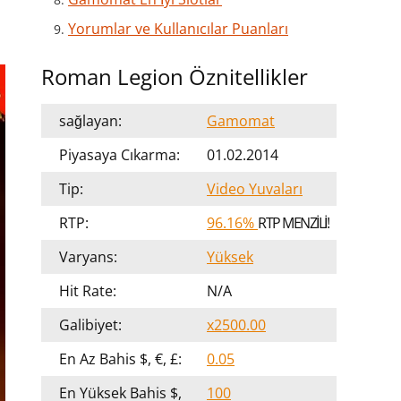
Yorumlar ve Kullanıcılar Puanları
Roman Legion Öznitellikler
sağlayan:
Gamomat
Piyasaya Cıkarma:
01.02.2014
Tip:
Video Yuvaları
RTP:
96.16%
RTP MENZILI!
Varyans:
Yüksek
Hit Rate:
N/A
Galibiyet:
x2500.00
En Az Bahis $, €, £:
0.05
En Yüksek Bahis $,
100