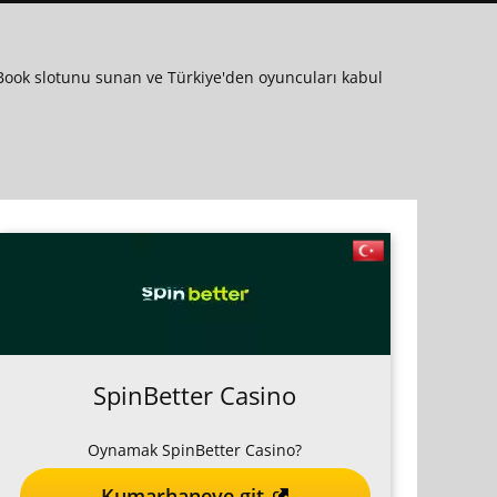
Book slotunu sunan ve Türkiye'den oyuncuları kabul
SpinBetter Casino
Oynamak SpinBetter Casino?
Kumarhaneye git