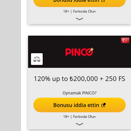
18+ |
Farkında Olun
120% up to ₺200,000 + 250 FS
Oynamak PINCO?
Bonusu iddia ettin
18+ |
Farkında Olun