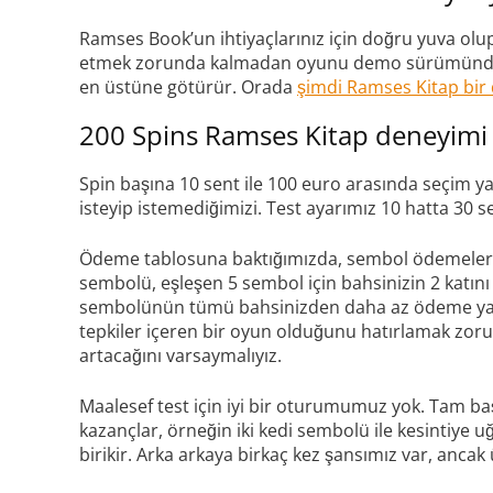
Ramses Book’un ihtiyaçlarınız için doğru yuva olup
etmek zorunda kalmadan oyunu demo sürümünde oyn
en üstüne götürür. Orada
şimdi Ramses Kitap bir 
200 Spins Ramses Kitap deneyimi
Spin başına 10 sent ile 100 euro arasında seçim ya
isteyip istemediğimizi. Test ayarımız 10 hatta 30 se
Ödeme tablosuna baktığımızda, sembol ödemeleri
sembolü, eşleşen 5 sembol için bahsinizin 2 katın
sembolünün tümü bahsinizden daha az ödeme yapar
tepkiler içeren bir oyun olduğunu hatırlamak zor
artacağını varsaymalıyız.
Maalesef test için iyi bir oturumumuz yok. Tam b
kazançlar, örneğin iki kedi sembolü ile kesintiye 
birikir. Arka arkaya birkaç kez şansımız var, anca