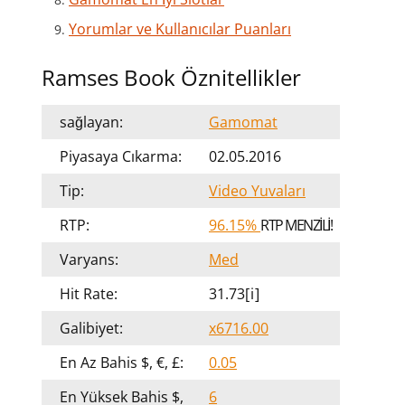
Yorumlar ve Kullanıcılar Puanları
Ramses Book Öznitellikler
sağlayan:
Gamomat
Piyasaya Cıkarma:
02.05.2016
Tip:
Video Yuvaları
RTP:
96.15%
RTP MENZILI!
Varyans:
Med
Hit Rate:
31.73
[ i ]
Galibiyet:
x6716.00
En Az Bahis $, €, £:
0.05
En Yüksek Bahis $,
6