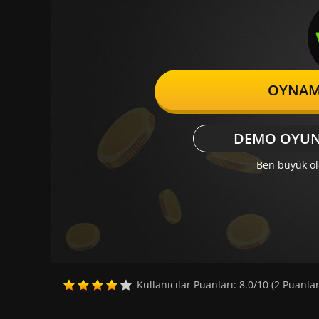
OYNAM
DEMO OYUN
Ben büyük o
Kullanıcılar Puanları:
8.0
/10
(
2
Puanlar