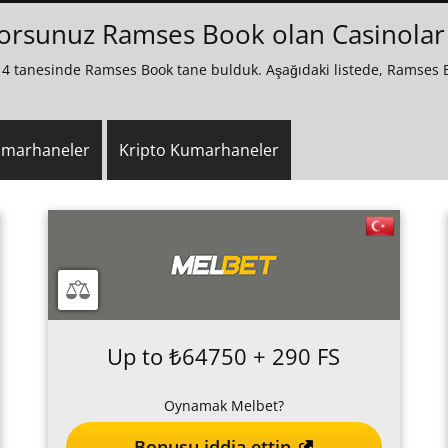
yorsunuz Ramses Book olan Casinolar
14 tanesinde Ramses Book tane bulduk. Aşağıdaki listede, Ramses 
umarhaneler
Kripto Kumarhaneler
Up to ₺64750 + 290 FS
Oynamak Melbet?
Bonusu iddia ettin