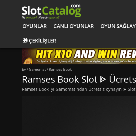
OYUNLAR
CANLI OYUNLAR
OYUN SAĞLAYI
🎁 ÇEKILIŞLER
Ev
/
Gamomat
/
Ramses Book
Ramses Book Slot ᐈ Ücretsi
Ramses Book `yı Gamomat`ndan Ücretsiz oynayın ➤ Slot İ