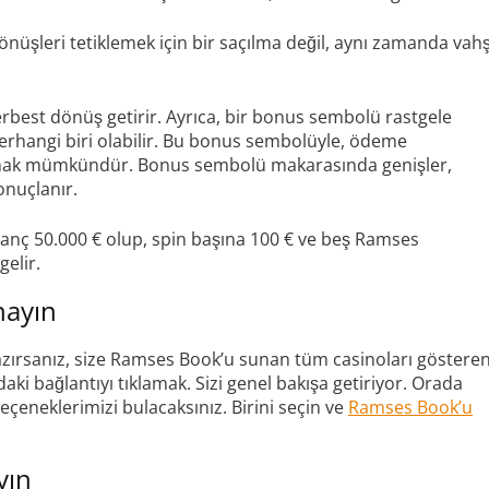
nüşleri tetiklemek için bir saçılma değil, aynı zamanda vahş
erbest dönüş getirir. Ayrıca, bir bonus sembolü rastgele
herhangi biri olabilir. Bu bonus sembolüyle, ödeme
zanmak mümkündür. Bonus sembolü makarasında genişler,
onuçlanır.
nç 50.000 € olup, spin başına 100 € ve beş Ramses
gelir.
nayın
ırsanız, size Ramses Book’u sunan tüm casinoları göstere
ki bağlantıyı tıklamak. Sizi genel bakışa getiriyor. Orada
eçeneklerimizi bulacaksınız. Birini seçin ve
Ramses Book’u
yın