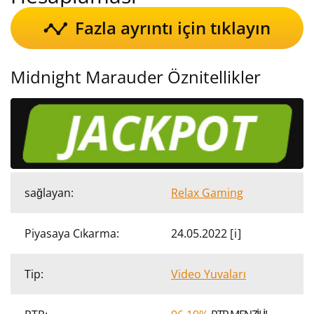
Fazla ayrıntı için tıklayın
Midnight Marauder Öznitellikler
sağlayan:
Relax Gaming
Piyasaya Cıkarma:
24.05.2022
[ i ]
Tip:
Video Yuvaları