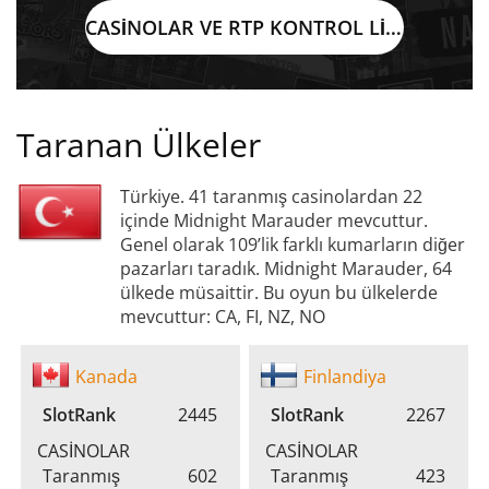
CASINOLAR VE RTP KONTROL LISTESI
Taranan Ülkeler
Türkiye. 41 taranmış casinolardan 22
içinde Midnight Marauder mevcuttur.
Genel olarak 109’lik farklı kumarların diğer
pazarları taradık. Midnight Marauder, 64
ülkede müsaittir. Bu oyun bu ülkelerde
mevcuttur: CA, FI, NZ, NO
Kanada
Finlandiya
SlotRank
2445
SlotRank
2267
CASINOLAR
CASINOLAR
Taranmış
602
Taranmış
423