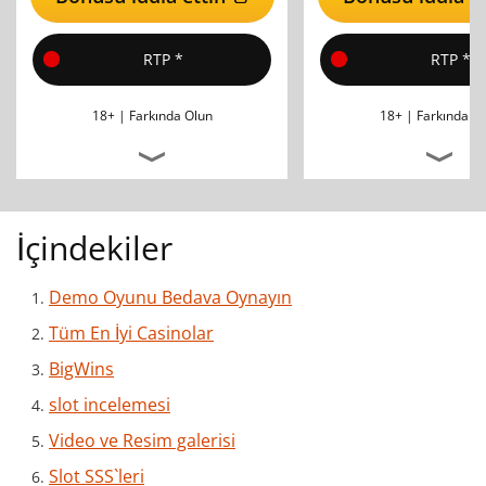
RTP *
RTP *
18+ |
Farkında Olun
18+ |
Farkında O
İçindekiler
Demo Oyunu Bedava Oynayın
Tüm En İyi Casinolar
BigWins
slot incelemesi
Video ve Resim galerisi
Slot SSS`leri