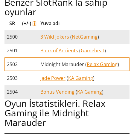
Benzer SlotRank`la sahip
oyunlar
SR
(+/-)
[i]
Yuva adı
2500
3 Wild Jokers
(
NetGaming
)
2501
Book of Ancients
(
Gamebeat
)
2502
Midnight Marauder (
Relax Gaming
)
2503
Jade Power
(
KA Gaming
)
2504
Bonus Vending
(
KA Gaming
)
Oyun İstatistikleri. Relax
Gaming ile Midnight
Marauder