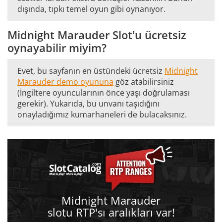
dışında, tıpkı temel oyun gibi oynanıyor.
Midnight Marauder Slot'u ücretsiz
oynayabilir miyim?
Evet, bu sayfanın en üstündeki ücretsiz
Midnight
Marauder demo oyununa
göz atabilirsiniz
(İngiltere oyuncularının önce yaşı doğrulaması
gerekir). Yukarıda, bu unvanı taşıdığını
onayladığımız kumarhaneleri de bulacaksınız.
Midnight Marauder
slotu RTP'sı aralıkları var!