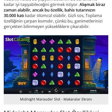
kadar iyi taşıyabileceğini görmek istiyor.
Alışmak biraz
zaman alabilir, ancak bu özellik, bahis tutarınızın
30.000 katı
kadar ölümcül olabilir. Gizli sos, Toplama
özelliğinin çarpan kısmıdır, çünkü bu, ganimetlerinizi
gerçekten bilinmeyen yüksekliklere çıkarabilir.
Midnight Marauder Slot - Makaralar Ekranı