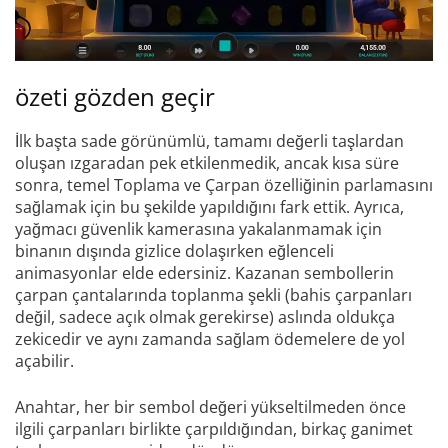
özeti gözden geçir
İlk başta sade görünümlü, tamamı değerli taşlardan
oluşan ızgaradan pek etkilenmedik, ancak kısa süre
sonra, temel Toplama ve Çarpan özelliğinin parlamasını
sağlamak için bu şekilde yapıldığını fark ettik. Ayrıca,
yağmacı güvenlik kamerasına yakalanmamak için
binanın dışında gizlice dolaşırken eğlenceli
animasyonlar elde edersiniz. Kazanan sembollerin
çarpan çantalarında toplanma şekli (bahis çarpanları
değil, sadece açık olmak gerekirse) aslında oldukça
zekicedir ve aynı zamanda sağlam ödemelere de yol
açabilir.
Anahtar, her bir sembol değeri yükseltilmeden önce
ilgili çarpanları birlikte çarpıldığından, birkaç ganimet