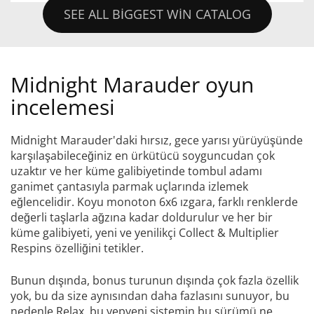
SEE ALL BIGGEST WIN CATALOG
Midnight Marauder oyun
incelemesi
Midnight Marauder'daki hırsız, gece yarısı yürüyüşünde
karşılaşabileceğiniz en ürkütücü soyguncudan çok
uzaktır ve her küme galibiyetinde tombul adamı
ganimet çantasıyla parmak uçlarında izlemek
eğlencelidir. Koyu monoton 6x6 ızgara, farklı renklerde
değerli taşlarla ağzına kadar doldurulur ve her bir
küme galibiyeti, yeni ve yenilikçi Collect & Multiplier
Respins özelliğini tetikler.
Bunun dışında, bonus turunun dışında çok fazla özellik
yok, bu da size aynısından daha fazlasını sunuyor, bu
nedenle Relax, bu yepyeni sistemin bu sürümü ne