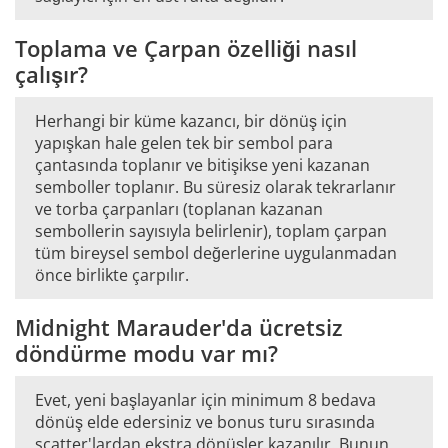
Toplama ve Çarpan özelliği nasıl
çalışır?
Herhangi bir küme kazancı, bir dönüş için
yapışkan hale gelen tek bir sembol para
çantasında toplanır ve bitişikse yeni kazanan
semboller toplanır. Bu süresiz olarak tekrarlanır
ve torba çarpanları (toplanan kazanan
sembollerin sayısıyla belirlenir), toplam çarpan
tüm bireysel sembol değerlerine uygulanmadan
önce birlikte çarpılır.
Midnight Marauder'da ücretsiz
döndürme modu var mı?
Evet, yeni başlayanlar için minimum 8 bedava
dönüş elde edersiniz ve bonus turu sırasında
scatter'lardan ekstra dönüşler kazanılır. Bunun