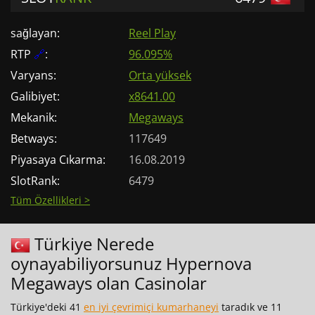
sağlayan:
Reel Play
RTP
🔗
:
96.095%
Varyans:
Orta yüksek
Galibiyet:
x8641.00
Mekanik:
Megaways
Betways:
117649
Piyasaya Cıkarma:
16.08.2019
SlotRank:
6479
Tüm Özellikleri >
Türkiye Nerede
oynayabiliyorsunuz Hypernova
Megaways olan Casinolar
Türkiye'deki 41
en iyi çevrimiçi kumarhaneyi
taradık ve 11