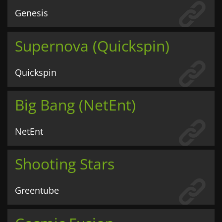
Genesis
Supernova (Quickspin)
Quickspin
Big Bang (NetEnt)
NetEnt
Shooting Stars
Greentube