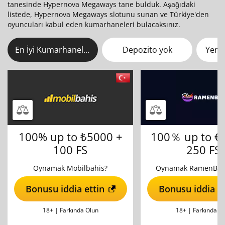
tanesinde Hypernova Megaways tane bulduk. Aşağıdaki
listede, Hypernova Megaways slotunu sunan ve Türkiye'den
oyuncuları kabul eden kumarhaneleri bulacaksınız.
En İyi Kumarhaneler
Depozito yok
Yeni
100% up to ₺5000 +
100％ up to €
100 FS
250 FS
Oynamak Mobilbahis?
Oynamak RamenBet 
Bonusu iddia ettin
Bonusu iddia et
18+ |
Farkında Olun
18+ |
Farkında O