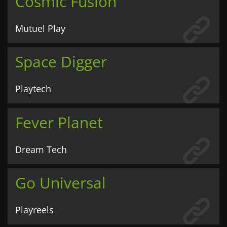
Cosmic Fusion
Mutuel Play
Space Digger
Playtech
Fever Planet
Dream Tech
Go Universal
Playreels