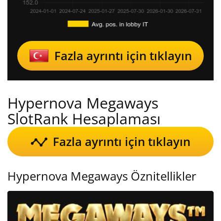
Fazla ayrıntı için tıklayın
Hypernova Megaways
SlotRank Hesaplaması
Fazla ayrıntı için tıklayın
Hypernova Megaways Öznitellikler