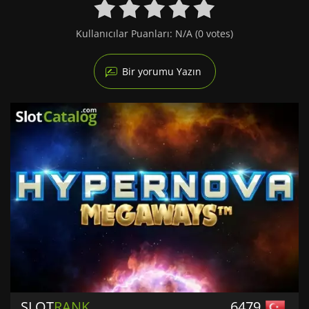
Kullanıcılar Puanları:
N/A
(
0
votes)
Bir yorumu Yazın
SLOT
RANK
6479