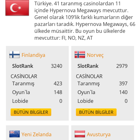
Türkiye. 41 taranmış casinolardan 11
içinde Hypernova Megaways mevcuttur.
Genel olarak 109’lik farklı kumarların diğer
pazarları taradık. Hypernova Megaways, 66
ülkede müsaittir. Bu oyun bu ülkelerde
mevcuttur: FI, NO, NZ, AT
Finlandiya
Norveç
SlotRank
3240
SlotRank
2979
CASINOLAR
CASINOLAR
Taranmış
423
Taranmış
397
Oyun`la
148
Oyun`la
140
Lobide
0
Lobide
0
BÜTÜN BILGILER
BÜTÜN BILGILER
Yeni Zelanda
Avusturya