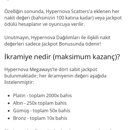
Özelliğin sonunda, Hypernova Scatters’a eklenen her
nakit değeri (bahsinizin 100 katına kadar) veya jackpot
ödülü hesaplanır ve oyuncuya verilir.
Unutmayın, Hypernova Dağılımları ile ilişkili nakit
değerleri sadece Jackpot Bonusunda ödenir!
İkramiye nedir (maksimum kazanç)?
Hypernova Megaways’te dört sabit jackpot
bulunmaktadır; her ikramiyenin değeri aşağıda
listelenmiştir:
Platin - toplam 2000x bahis
Altın - 250x toplam bahis
Gümüş - toplam 50x bahis
Bronz - toplam 10x bahis