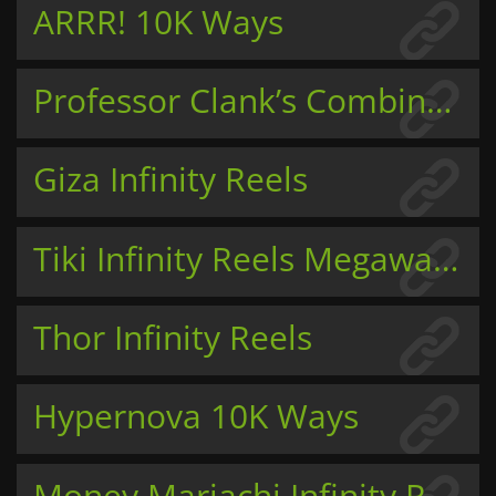
ARRR! 10K Ways
Professor Clank’s Combinator
Giza Infinity Reels
Tiki Infinity Reels Megaways
Thor Infinity Reels
Hypernova 10K Ways
Money Mariachi Infinity Reels