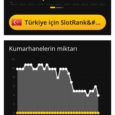
Türkiye için SlotRank&#039;i görmek için tıklayın
Kumarhanelerin miktarı