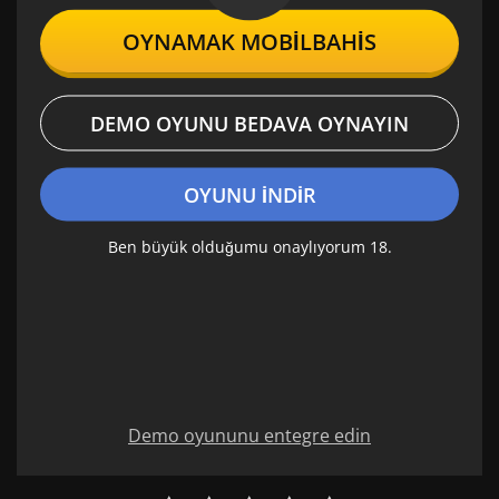
OYNAMAK MOBILBAHIS
DEMO OYUNU BEDAVA OYNAYIN
OYUNU İNDIR
Ben büyük olduğumu onaylıyorum 18.
Demo oyununu entegre edin