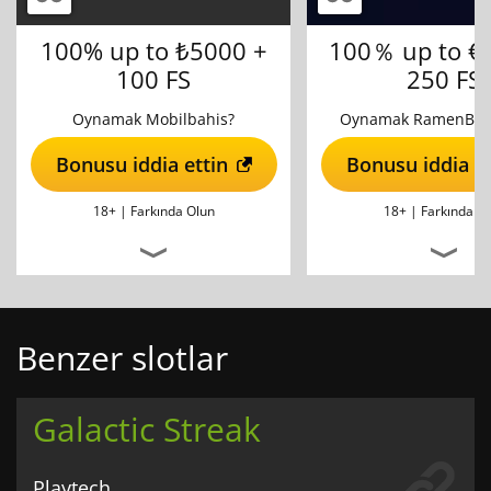
100% up to ₺5000 +
100％ up to €
100 FS
250 FS
Oynamak Mobilbahis?
Oynamak RamenBet 
Bonusu iddia ettin
Bonusu iddia et
18+ |
Farkında Olun
18+ |
Farkında O
Benzer slotlar
Galactic Streak
Playtech