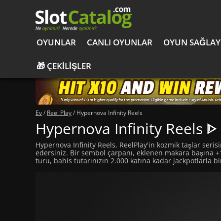
OYUNLAR
CANLI OYUNLAR
OYUN SAĞLAYI
🎁 ÇEKILIŞLER
Ev
/
Reel Play
/
Hypernova Infinity Reels
Hypernova Infinity Reels 
Hypernova Infinity Reels, ReelPlay'in kozmik taşlar seri
edersiniz. Bir sembol çarpanı, eklenen makara başına 
turu, bahis tutarınızın 2.000 katına kadar jackpotlarla b