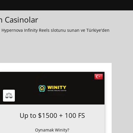
n Casinolar
, Hypernova Infinity Reels slotunu sunan ve Türkiye'den
Up to $1500 + 100 FS
Oynamak Winity?