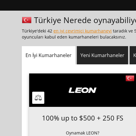
Türkiye Nerede oynayabiliy
Türkiye'deki 42
en iyi çevrimiçi kumarhaneyi
taradık ve 
oyuncuları kabul eden kumarhaneleri bulacaksınız.
En İyi Kumarhaneler
Yeni Kumarhaneler
K
100% up to $500 + 250 FS
Oynamak LEON?