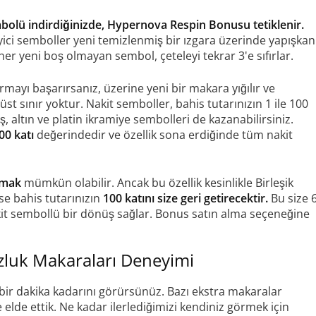
mbolü
indirdiğinizde, Hypernova Respin Bonusu tetiklenir.
leyici semboller yeni temizlenmiş bir ızgara üzerinde yapışkan
her yeni boş olmayan sembol, çeteleyi tekrar 3'e sıfırlar.
ayı başarırsanız, üzerine yeni bir makara yığılır ve
st sınır yoktur. Nakit semboller, bahis tutarınızın 1 ile 100
, altın ve platin ikramiye sembolleri de kazanabilirsiniz.
00 katı
değerindedir ve özellik sona erdiğinde tüm nakit
lmak
mümkün olabilir. Ancak bu özellik kesinlikle Birleşik
se bahis tutarınızın
100 katını size geri getirecektir.
Bu size 
nakit sembollü bir dönüş sağlar. Bonus satın alma seçeneğine
uk Makaraları Deneyimi
ir dakika kadarını görürsünüz. Bazı ekstra makaralar
elde ettik. Ne kadar ilerlediğimizi kendiniz görmek için