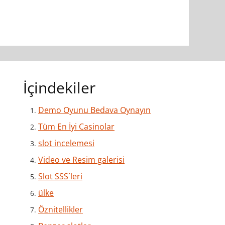
İçindekiler
Demo Oyunu Bedava Oynayın
Tüm En İyi Casinolar
slot incelemesi
Video ve Resim galerisi
Slot SSS`leri
ülke
Öznitellikler