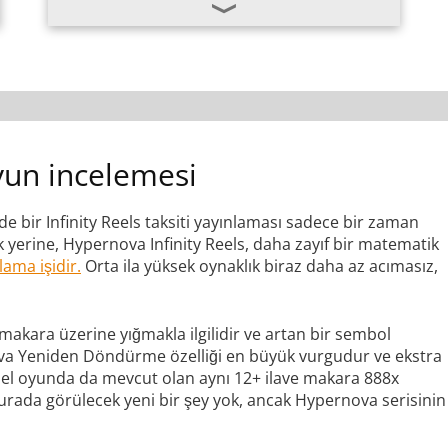
yun incelemesi
de bir Infinity Reels taksiti yayınlaması sadece bir zaman
k yerine, Hypernova Infinity Reels, daha zayıf bir matematik
lama işidir.
Orta ila yüksek oynaklık biraz daha az acımasız,
 makara üzerine yığmakla ilgilidir ve artan bir sembol
ova Yeniden Döndürme özelliği en büyük vurgudur ve ekstra
el oyunda da mevcut olan aynı 12+ ilave makara 888x
 burada görülecek yeni bir şey yok, ancak Hypernova serisinin