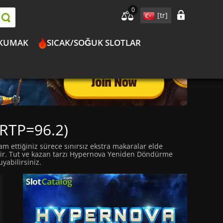
0
site
[tr]
language
KUMAK
SICAK/SOĞUK SLOTLAR
(RTP=96.2)
am ettiğiniz sürece sınırsız ekstra makaralar elde
rir. Tut ve kazan tarzı Hypernova Yeniden Döndürme
yabilirsiniz.