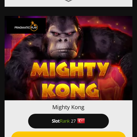
Mighty Kong
27