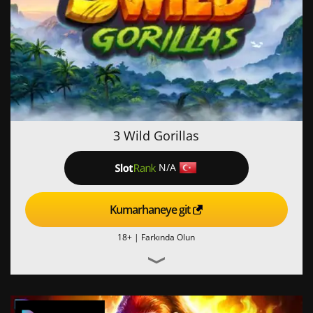
3 Wild Gorillas
N/A
Kumarhaneye git
18+ |
Farkında Olun