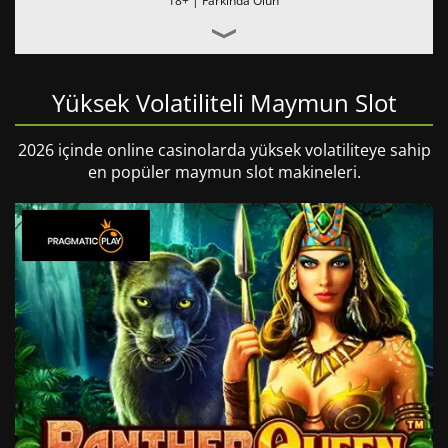
18+ |
Farkında Olun
Yüksek Volatiliteli Maymun Slot
2026 içinde online casinolarda yüksek volatiliteye sahip
en popüler maymun slot makineleri.