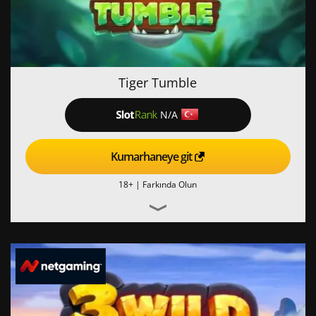
Tiger Tumble
N/A
Kumarhaneye git
18+ |
Farkında Olun