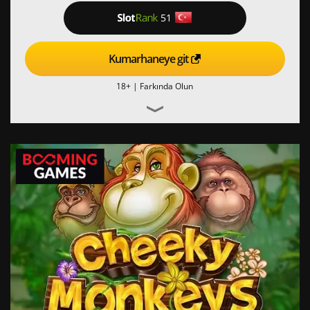
51
Kumarhaneye git
18+ |
Farkında Olun