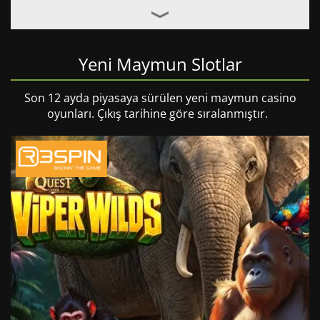
Yeni Maymun Slotlar
Son 12 ayda piyasaya sürülen yeni maymun casino
oyunları. Çıkış tarihine göre sıralanmıştır.