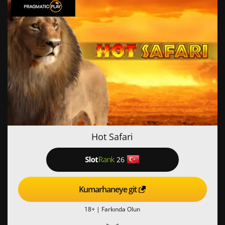
Hot Safari
26
Kumarhaneye git
18+ |
Farkında Olun