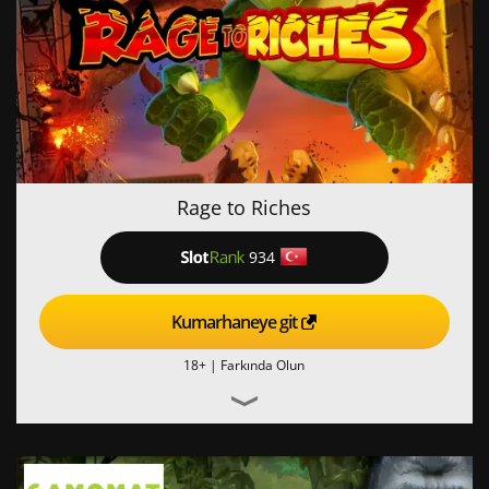
Rage to Riches
934
Kumarhaneye git
18+ |
Farkında Olun