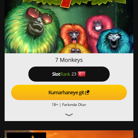
7 Monkeys
23
Kumarhaneye git
18+ |
Farkında Olun