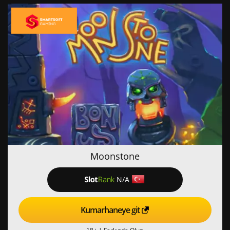
Moonstone
N/A
Kumarhaneye git