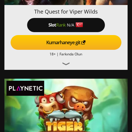
The Quest for Viper Wilds
N/A
Kumarhaneye git
18+ |
Farkında Olun