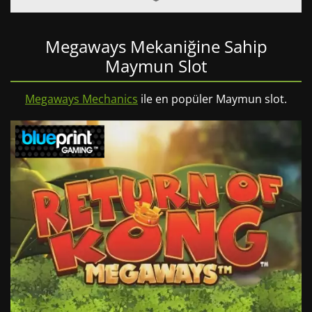
Megaways Mekaniğine Sahip
Maymun Slot
Megaways Mechanics
ile en popüler Maymun slot.