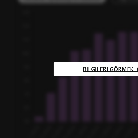
BILGILERI GÖRMEK I