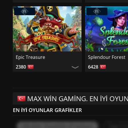
Epic Treasure
Splendour Forest
2380
6428
MAX WIN GAMING. EN IYI OYU
EN IYI OYUNLAR GRAFIKLER