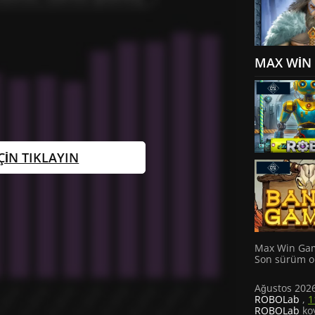
MAX WIN 
ÇIN TIKLAYIN
Max Win Gam
Son sürüm 
Ağustos 2026
ROBOLab
,
1
ROBOLab
ko