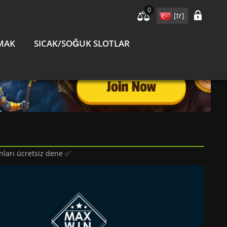
0
site
[tr]
language
MAK
SICAK/SOĞUK SLOTLAR
nları ücretsiz dene ✅