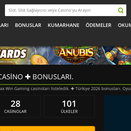
.
ARI
BONUSLAR
KUMARHANE
ÖDEMELER
OKU
CASINO ✚ BONUSLARI.
 Win Gaming casinoları listeledik. ✚ Türkiye 2026 bonusları. Oyu
28
101
CASINOLAR
ÜLKELER