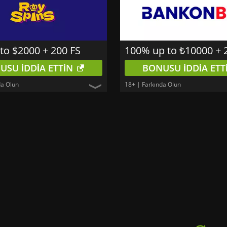
to $2000 + 200 FS
USU IDDIA ETTIN
BONUSU IDDIA ETT
da Olun
18+ |
Farkında Olun