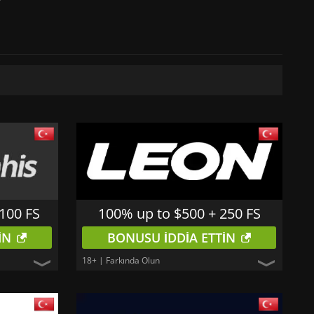
100 FS
100% up to $500 + 250 FS
IN
BONUSU IDDIA ETTIN
18+ |
Farkında Olun