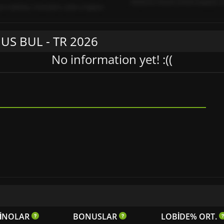
S BUL - TR 2026
No information yet! :((
SINOLAR
BONUSLAR
LOBIDE% ORT.