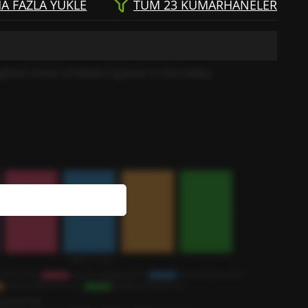
A FAZLA YÜKLE
TÜM 23 KUMARHANELER