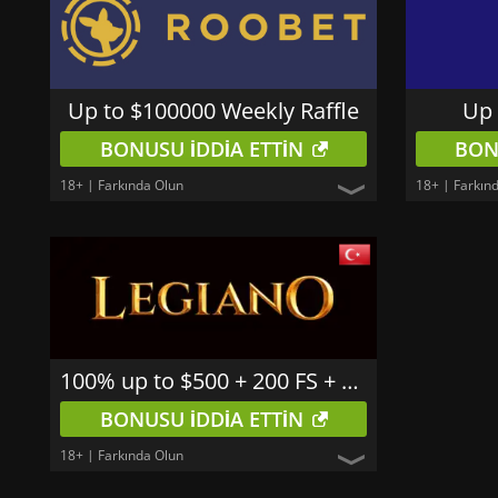
Up to $100000 Weekly Raffle
Up 
BONUSU IDDIA ETTIN
BON
18+ |
Farkında Olun
18+ |
Farkın
100% up to $500 + 200 FS + 1 Bonus Crab
BONUSU IDDIA ETTIN
18+ |
Farkında Olun