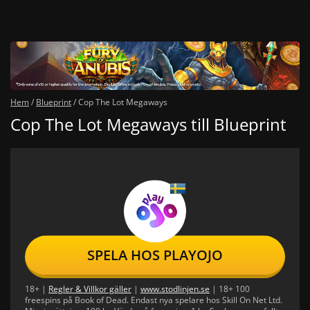
Hem
/
Blueprint
/
Cop The Lot Megaways
Cop The Lot Megaways till Blueprint
SPELA HOS PLAYOJO
18+ |
Regler & Villkor gäller
|
www.stodlinjen.se
| 18+ 100
freespins på Book of Dead. Endast nya spelare hos Skill On Net Ltd.