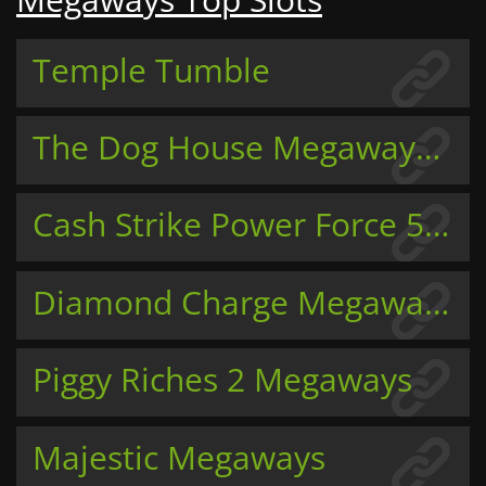
Temple Tumble
The Dog House Megaways 1000
Cash Strike Power Force 5 Megaways
Diamond Charge Megaways
Piggy Riches 2 Megaways
Majestic Megaways