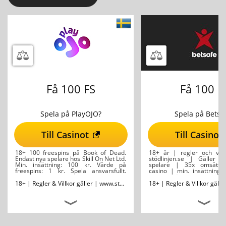
Få 100 FS
Få 100 F
Spela på PlayOJO?
Spela på Betsa
Till Casinot
Till Casinot
18+ 100 freespins på Book of Dead.
18+ år | regler och villk
Endast nya spelare hos Skill On Net Ltd.
stödlinjen.se | Gäller f
Min. insättning: 100 kr. Värde på
spelare | 35x omsättni
freespins: 1 kr. Spela ansvarsfullt.
casino | min. insättning 
stodlinjen.se
Bonusen är giltig i 60 dagar
18+ |
Regler & Villkor gäller
|
www.stodlinjen.se
18+ |
Regler & Villkor gälle