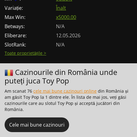
Variație:
Înalt
Max Win:
x5000.00
Betways:
N/A
Eliberare:
12.05.2026
SlotRank:
N/A
Toate proprietățile >
Cazinourile din România unde
puteți juca Toy Pop
Am scanat 76
cele mai bune cazinouri online
din România și
am găsit Toy Pop la 1 dintre ele. În lista de mai jos, veți găsi
cazinourile care au slotul Toy Pop și acceptă jucători din
România.
Cele mai bune cazinouri