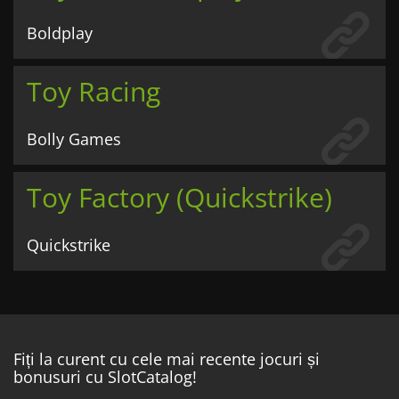
Boldplay
Toy Racing
Bolly Games
Toy Factory (Quickstrike)
Quickstrike
Fiți la curent cu cele mai recente jocuri și
bonusuri cu SlotCatalog!